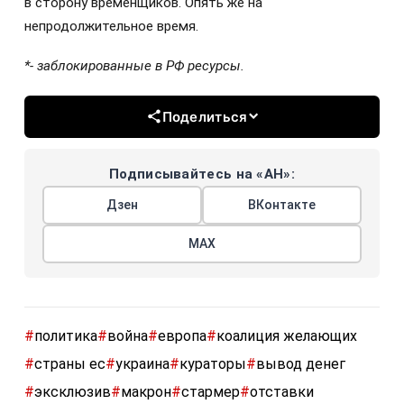
в сторону временщиков. Опять же на
непродолжительное время.
*- заблокированные в РФ ресурсы.
Поделиться
Подписывайтесь на «АН»:
Дзен
ВКонтакте
МАХ
#
политика
#
война
#
европа
#
коалиция желающих
#
страны ес
#
украина
#
кураторы
#
вывод денег
#
эксклюзив
#
макрон
#
стармер
#
отставки