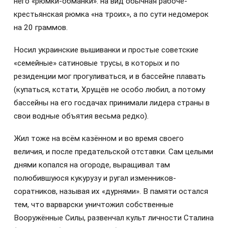
него «рюмки-обманки»: на вид обычная рабоче-
крестьянская рюмка «на троих», а по сути недомерок
на 20 граммов.
Носил украинские вышиванки и простые советские
«семейные» сатиновые трусы, в которых и по
резиденции мог прогуливаться, и в бассейне плавать
(купаться, кстати, Хрущёв не особо любил, а потому
бассейны на его госдачах принимали лидера страны в
свои водные объятия весьма редко).
Жил тоже на всём казённом и во время своего
величия, и после предательской отставки. Сам целыми
днями копался на огороде, выращивал там
полюбившуюся кукурузу и ругал изменников-
соратников, называя их «дурнями». В памяти остался
тем, что варварски уничтожил собственные
Вооружённые Силы, развенчал культ личности Сталина