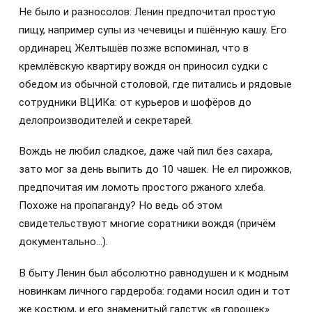
Не было и разносолов: Ленин предпочитал простую
пищу, например супы из чечевицы и пшённую кашу. Его
ординарец Желтышёв позже вспоминал, что в
кремлёвскую квартиру вождя он приносил судки с
обедом из обычной столовой, где питались и рядовые
сотрудники ВЦИКа: от курьеров и шофёров до
делопроизводителей и секретарей.
Вождь не любил сладкое, даже чай пил без сахара,
зато мог за день выпить до 10 чашек. Не ел пирожков,
предпочитая им ломоть простого ржаного хлеба.
Похоже на пропаганду? Но ведь об этом
свидетельствуют многие соратники вождя (причём
документально…).
В быту Ленин был абсолютно равнодушен и к модным
новинкам личного гардероба: годами носил один и тот
же костюм, и его знаменитый галстук «в горошек»