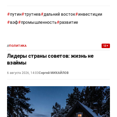
#
путин
#
трутнев
#
дальний восток
#
инвестиции
#
вэф
#
промышленность
#
развитие
//
ПОЛИТИКА
13+
Лидеры страны советов: жизнь не
взаймы
6 августа 2026, 14:03
Сергей МИХАЙЛОВ