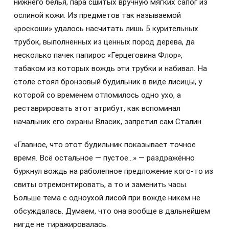
нижнего белья, пара сшитых вручную мягких сапог из
ослиной кожи. Из предметов так называемой
«роскоши» удалось насчитать лишь 5 курительных
трубок, выполненных из ценных пород дерева, да
несколько пачек папирос «Герцеговина Флор»,
табаком из которых вождь эти трубки и набивал. На
столе стоял бронзовый будильник в виде лисицы, у
которой со временем отломилось одно ухо, а
реставрировать этот атрибут, как вспоминал
начальник его охраны Власик, запретил сам Сталин.
«Главное, что этот будильник показывает точное
время. Всё остальное — пустое…» — раздражённо
буркнул вождь на раболепное предложение кого-то из
свиты отремонтировать, а то и заменить часы.
Больше тема с одноухой лисой при вожде никем не
обсуждалась. Думаем, что она вообще в дальнейшем
нигде не тиражировалась.