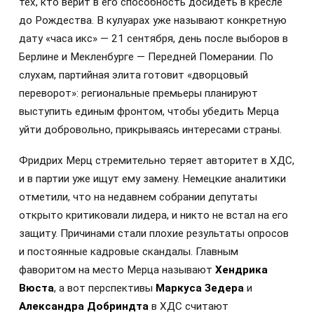
тех, кто верит в его способность досидеть в кресле
до Рождества. В кулуарах уже называют конкретную
дату «часа икс» — 21 сентября, день после выборов в
Берлине и Мекленбурге — Передней Померании. По
слухам, партийная элита готовит «дворцовый
переворот»: региональные премьеры планируют
выступить единым фронтом, чтобы убедить Мерца
уйти добровольно, прикрываясь интересами страны.
Фридрих Мерц стремительно теряет авторитет в ХДС,
и в партии уже ищут ему замену. Немецкие аналитики
отметили, что на недавнем собрании депутаты
открыто критиковали лидера, и никто не встал на его
защиту. Причинами стали плохие результаты опросов
и постоянные кадровые скандалы. Главным
фаворитом на место Мерца называют
Хендрика
Вюста
, а вот перспективы
Маркуса Зедера
и
Александра Добриндта
в ХДС считают