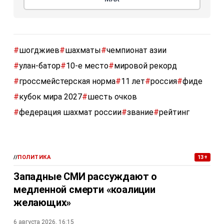
#
шогджиев
#
шахматы
#
чемпионат азии
#
улан-батор
#
10-е место
#
мировой рекорд
#
гроссмейстерская норма
#
11 лет
#
россия
#
фиде
#
кубок мира 2027
#
шесть очков
#
федерация шахмат россии
#
звание
#
рейтинг
//
ПОЛИТИКА
13+
Западные СМИ рассуждают о
медленной смерти «коалиции
желающих»
6 августа 2026, 16:15