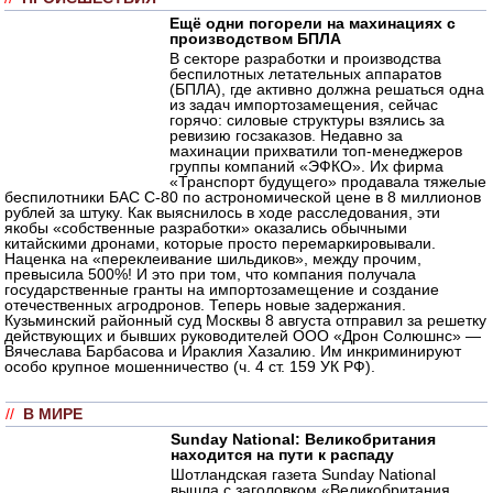
Ещё одни погорели на махинациях с
производством БПЛА
В секторе разработки и производства
беспилотных летательных аппаратов
(БПЛА), где активно должна решаться одна
из задач импортозамещения, сейчас
горячо: силовые структуры взялись за
ревизию госзаказов. Недавно за
махинации прихватили топ-менеджеров
группы компаний «ЭФКО». Их фирма
«Транспорт будущего» продавала тяжелые
беспилотники БАС С-80 по астрономической цене в 8 миллионов
рублей за штуку. Как выяснилось в ходе расследования, эти
якобы «собственные разработки» оказались обычными
китайскими дронами, которые просто перемаркировывали.
Наценка на «переклеивание шильдиков», между прочим,
превысила 500%! И это при том, что компания получала
государственные гранты на импортозамещение и создание
отечественных агродронов. Теперь новые задержания.
Кузьминский районный суд Москвы 8 августа отправил за решетку
действующих и бывших руководителей ООО «Дрон Солюшнс» —
Вячеслава Барбасова и Ираклия Хазалию. Им инкриминируют
особо крупное мошенничество (ч. 4 ст. 159 УК РФ).
//
В МИРЕ
Sunday National: Великобритания
находится на пути к распаду
Шотландская газета Sunday National
вышла с заголовком «Великобритания