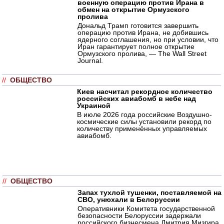
военную операцию против Ирана в
обмен на открытие Ормузского
пролива
Дональд Трамп готовится завершить
операцию против Ирана, не добившись
ядерного соглашения, но при условии, что
Иран гарантирует полное открытие
Ормузского пролива, — The Wall Street
Journal.
//
ОБЩЕСТВО
Киев насчитал рекордное количество
российских авиабомб в небе над
Украиной
В июле 2026 года российские Воздушно-
космические силы установили рекорд по
количеству применённых управляемых
авиабомб.
//
ОБЩЕСТВО
Запах тухлой тушенки, поставляемой на
СВО, унюхали в Белоруссии
Оперативники Комитета государственной
безопасности Белоруссии задержали
российского бизнесмена Дмитрия Мизгира,