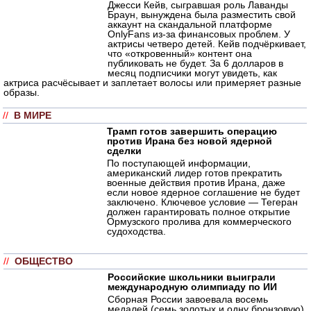
Джесси Кейв, сыгравшая роль Лаванды
Браун, вынуждена была разместить свой
аккаунт на скандальной платформе
OnlyFans из-за финансовых проблем. У
актрисы четверо детей. Кейв подчёркивает,
что «откровенный» контент она
публиковать не будет. За 6 долларов в
месяц подписчики могут увидеть, как
актриса расчёсывает и заплетает волосы или примеряет разные
образы.
//
В МИРЕ
Трамп готов завершить операцию
против Ирана без новой ядерной
сделки
По поступающей информации,
американский лидер готов прекратить
военные действия против Ирана, даже
если новое ядерное соглашение не будет
заключено. Ключевое условие — Тегеран
должен гарантировать полное открытие
Ормузского пролива для коммерческого
судоходства.
//
ОБЩЕСТВО
Российские школьники выиграли
международную олимпиаду по ИИ
Сборная России завоевала восемь
медалей (семь золотых и одну бронзовую)