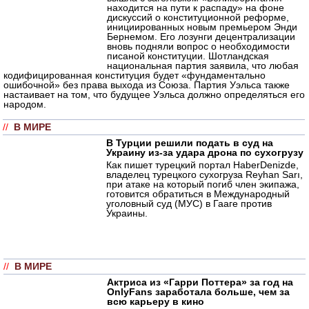
находится на пути к распаду» на фоне
дискуссий о конституционной реформе,
инициированных новым премьером Энди
Бернемом. Его лозунги децентрализации
вновь подняли вопрос о необходимости
писаной конституции. Шотландская
национальная партия заявила, что любая
кодифицированная конституция будет «фундаментально
ошибочной» без права выхода из Союза. Партия Уэльса также
настаивает на том, что будущее Уэльса должно определяться его
народом.
//
В МИРЕ
В Турции решили подать в суд на
Украину из-за удара дрона по сухогрузу
Как пишет турецкий портал HaberDenizde,
владелец турецкого сухогруза Reyhan Sarı,
при атаке на который погиб член экипажа,
готовится обратиться в Международный
уголовный суд (МУС) в Гааге против
Украины.
//
В МИРЕ
Актриса из «Гарри Поттера» за год на
OnlyFans заработала больше, чем за
всю карьеру в кино