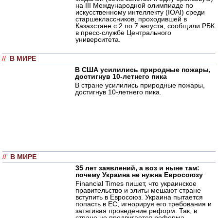
на III Международной олимпиаде по
искусственному интеллекту (IOAI) среди
старшеклассников, проходившей в
Казахстане с 2 по 7 августа, сообщили РБК
в пресс-службе Центрального
университета.
//
В МИРЕ
В США усилились природные пожары,
достигнув 10-летнего пика
В стране усилились природные пожары,
достигнув 10-летнего пика.
//
В МИРЕ
35 лет заявлений, а воз и ныне там:
почему Украина не нужна Евросоюзу
Financial Times пишет, что украинское
правительство и элиты мешают стране
вступить в Евросоюз. Украина пытается
попасть в ЕС, игнорируя его требования и
затягивая проведение реформ. Так, в
стране не продвигается реформа