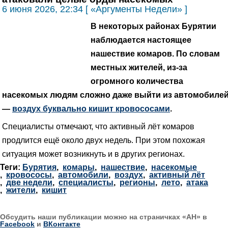
6 июня 2026, 22:34 [ «Аргументы Недели» ]
В некоторых районах Бурятии
наблюдается настоящее
нашествие комаров. По словам
местных жителей, из-за
огромного количества
насекомых людям сложно даже выйти из автомобиле
—
воздух буквально кишит кровососами
.
Специалисты отмечают, что активный лёт комаров
продлится ещё около двух недель. При этом похожая
ситуация может возникнуть и в других регионах.
Теги:
Бурятия
,
комары
,
нашествие
,
насекомые
,
кровососы
,
автомобили
,
воздух
,
активный лёт
,
две недели
,
специалисты
,
регионы
,
лето
,
атака
,
жители
,
кишит
Обсудить наши публикации можно на страничках «АН» в
Facebook
и
ВКонтакте