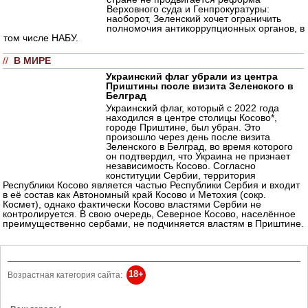
Верховного суда и Генпрокуратуры:
наоборот, Зеленский хочет ограничить
полномочия антикоррупционных органов, в
том числе НАБУ.
//
В МИРЕ
Украинский флаг убрали из центра
Приштины после визита Зеленского в
Белград
Украинский флаг, который с 2022 года
находился в центре столицы Косово*,
городе Приштине, был убран. Это
произошло через день после визита
Зеленского в Белград, во время которого
он подтвердил, что Украина не признает
независимость Косово. Согласно
конституции Сербии, территория
Республики Косово является частью Республики Сербия и входит
в её состав как Автономный край Косово и Метохия (сокр.
Космет), однако фактически Косово властями Сербии не
контролируется. В свою очередь, Северное Косово, населённое
преимущественно сербами, не подчиняется властям в Приштине.
18+
Возрастная категория сайта: