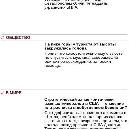
Севастополем сбили пятнадцать
украинских БПЛА.
//
ОБЩЕСТВО
На пике горы у туриста от высоты
закружилась голова
Поняв, что самостоятельно ему с высоты
не спуститься, мужчина, совершавший
одиночное восхождение, запросил
помощь.
//
В МИРЕ
Стратегический запас критически
важных минералов в США — спасение
или расписка в собственном бессилии?
Факт дефицита высокочистого алюминия в
Штатах, необходимого для производства
всего, что летает, прекрасен еще и тем, что
полгода назад президент США Дональд
Трамп начал создавать стратегический