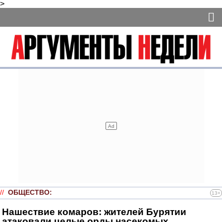
>
//
ОБЩЕСТВО
:
13+
Нашествие комаров: жителей Бурятии
атаковали целые орды насекомых