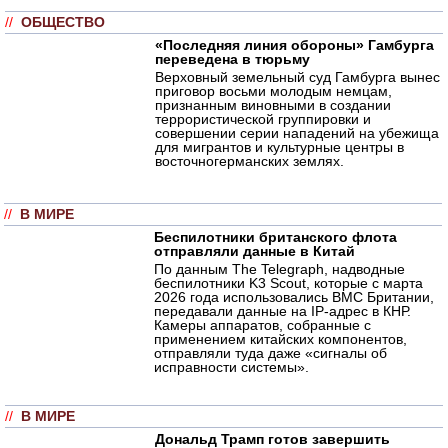
//
ОБЩЕСТВО
«Последняя линия обороны» Гамбурга
переведена в тюрьму
Верховный земельный суд Гамбурга вынес
приговор восьми молодым немцам,
признанным виновными в создании
террористической группировки и
совершении серии нападений на убежища
для мигрантов и культурные центры в
восточногерманских землях.
//
В МИРЕ
Беспилотники британского флота
отправляли данные в Китай
По данным The Telegraph, надводные
беспилотники K3 Scout, которые с марта
2026 года использовались ВМС Британии,
передавали данные на IP-адрес в КНР.
Камеры аппаратов, собранные с
применением китайских компонентов,
отправляли туда даже «сигналы об
исправности системы».
//
В МИРЕ
Дональд Трамп готов завершить