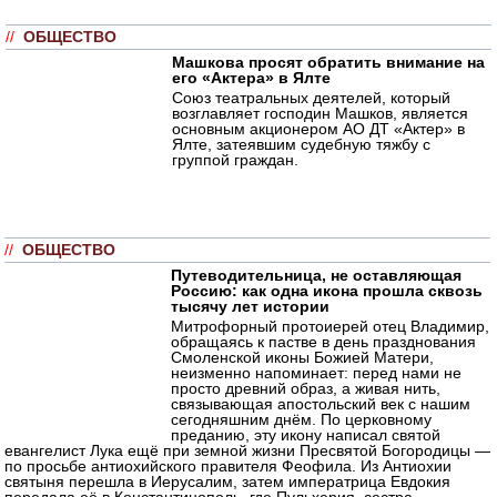
//
ОБЩЕСТВО
Машкова просят обратить внимание на
его «Актера» в Ялте
Союз театральных деятелей, который
возглавляет господин Машков, является
основным акционером АО ДТ «Актер» в
Ялте, затеявшим судебную тяжбу с
группой граждан.
//
ОБЩЕСТВО
Путеводительница, не оставляющая
Россию: как одна икона прошла сквозь
тысячу лет истории
Митрофорный протоиерей отец Владимир,
обращаясь к пастве в день празднования
Смоленской иконы Божией Матери,
неизменно напоминает: перед нами не
просто древний образ, а живая нить,
связывающая апостольский век с нашим
сегодняшним днём. По церковному
преданию, эту икону написал святой
евангелист Лука ещё при земной жизни Пресвятой Богородицы —
по просьбе антиохийского правителя Феофила. Из Антиохии
святыня перешла в Иерусалим, затем императрица Евдокия
передала её в Константинополь, где Пульхерия, сестра