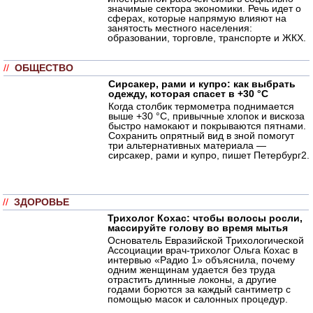
значимые сектора экономики. Речь идет о
сферах, которые напрямую влияют на
занятость местного населения:
образовании, торговле, транспорте и ЖКХ.
//
ОБЩЕСТВО
Сирсакер, рами и купро: как выбрать
одежду, которая спасет в +30 °C
Когда столбик термометра поднимается
выше +30 °C, привычные хлопок и вискоза
быстро намокают и покрываются пятнами.
Сохранить опрятный вид в зной помогут
три альтернативных материала —
сирсакер, рами и купро, пишет Петербург2.
//
ЗДОРОВЬЕ
Трихолог Кохас: чтобы волосы росли,
массируйте голову во время мытья
Основатель Евразийской Трихологической
Ассоциации врач-трихолог Ольга Кохас в
интервью «Радио 1» объяснила, почему
одним женщинам удается без труда
отрастить длинные локоны, а другие
годами борются за каждый сантиметр с
помощью масок и салонных процедур.