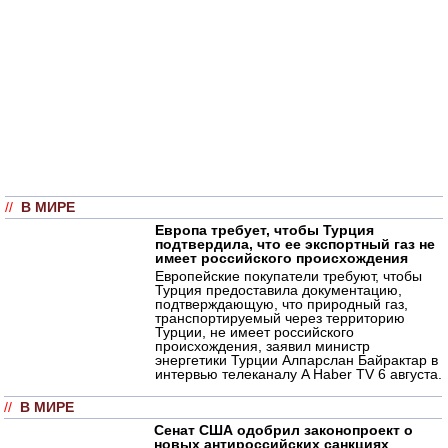
//
В МИРЕ
Европа требует, чтобы Турция
подтвердила, что ее экспортный газ не
имеет российского происхождения
Европейские покупатели требуют, чтобы
Турция предоставила документацию,
подтверждающую, что природный газ,
транспортируемый через территорию
Турции, не имеет российского
происхождения, заявил министр
энергетики Турции Алпарслан Байрактар в
интервью телеканалу A Haber TV 6 августа.
//
В МИРЕ
Сенат США одобрил законопроект о
новых антироссийских санкциях