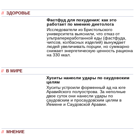
//
ЗДОРОВЬЕ
Фастфуд для похудения: как это
работает по мнению диетолога
Исследователи из Бристольского
университета выяснили, что отказ от
ультрапереработанной еды (фастфуда,
чипсов, колбасных изделий) вынуждает
людей увеличивать порции, но суммарно
снижает энергетическую ценность рациона
на 330 ккал.
//
В МИРЕ
Хуситы нанесли удары по саудовским
целям
Хуситы устроили форменный ад на юге
Аравийского полуострова. За неполные
двое суток они нанесли удары по
саудовским и просаудовским целям в
Йемене и Саудовской Аравии.
//
МНЕНИЕ