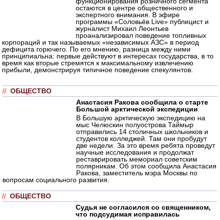
функционирования розничного сегмента
остаются в центре общественного и
экспертного внимания. В эфире
программы «Соловьёв Live» публицист и
журналист Михаил Леонтьев
проанализировал поведение топливных
корпораций и так называемых «независимых АЗС» в период
дефицита горючего. По его мнению, разница между ними
принципиальна: первые действуют в интересах государства, в то
время как вторые стремятся к максимальному извлечению
прибыли, демонстрируя типичное поведение спекулянтов.
//
ОБЩЕСТВО
Анастасия Ракова сообщила о старте
Большой арктической экспедиции
В Большую арктическую экспедицию на
мыс Челюскин полуострова Таймыр
отправились 14 столичных школьников и
студентов колледжей. Там они пробудут
две недели. За это время ребята проведут
научные исследования и продолжат
реставрировать мемориал советским
полярникам. Об этом сообщила Анастасия
Ракова, заместитель мэра Москвы по
вопросам социального развития.
//
ОБЩЕСТВО
Судья не согласился со священником,
что подсудимая исправилась