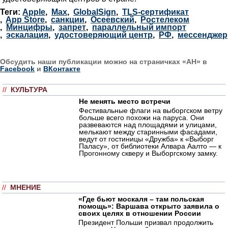
Теги:
Apple
,
Max
,
GlobalSign
,
TLS-сертификат
,
App Store
,
санкции
,
Осеевский
,
Ростелеком
,
Минцифры
,
запрет
,
параллельный импорт
,
эскалация
,
удостоверяющий центр
,
РФ
,
мессенджер
Обсудить наши публикации можно на страничках «АН» в
Facebook
и
ВКонтакте
//
КУЛЬТУРА
Не менять место встречи
Фестивальные флаги на выборгском ветру
больше всего похожи на паруса. Они
развеваются над площадями и улицами,
мелькают между старинными фасадами,
ведут от гостиницы «Дружба» к «Выборг
Паласу», от библиотеки Алвара Аалто — к
Прогонному скверу и Выборгскому замку.
//
МНЕНИЕ
«Где бьют москаля – там польская
помощь»: Варшава открыто заявила о
своих целях в отношении России
Президент Польши призвал продолжить