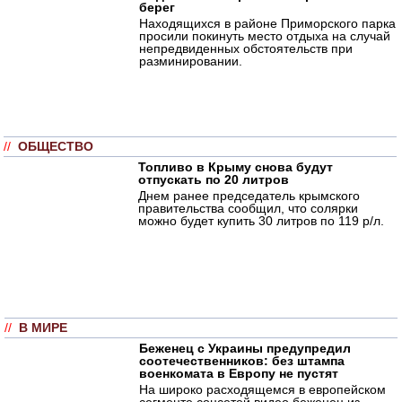
берег
Находящихся в районе Приморского парка
просили покинуть место отдыха на случай
непредвиденных обстоятельств при
разминировании.
//
ОБЩЕСТВО
Топливо в Крыму снова будут
отпускать по 20 литров
Днем ранее председатель крымского
правительства сообщил, что солярки
можно будет купить 30 литров по 119 р/л.
//
В МИРЕ
Беженец с Украины предупредил
соотечественников: без штампа
военкомата в Европу не пустят
На широко расходящемся в европейском
сегменте соцсетей видео беженец из