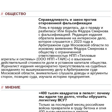
//
ОБЩЕСТВО
Справедливость и закон против
откровенной фальсификации
Ложь в правду рядилась, да о правду и
разбилась! Или борьба Фёдора Смирнова
с фальсификацией. Редакция издания
обратила внимание на интересное дело,
которое слушается с 2023 года в
Арбитражном суде Московской области по
исковому заявлению Фёдора Смирнова к
обществу с ограниченной
ответственностью НПП «Тепловые
агрегаты и системы» (ООО НПП «ТАИС») о взыскании
действительной стоимости доли в уставном капитале общества.
Журналист издания неоднократно присутствовала на судебных
заседаниях по вышеуказанному делу в Арбитражном суде
Московской области, внимательно слушала доводы и аргументы
сторон, позицию суда, изучала историю предприятия.
//
МНЕНИЕ
«400 тысяч квадратов в пепел»: почему
мы ждали так долго, чтобы обрушить
логистику ВСУ?
Только за последний месяц российские
войска превратили в груду бетона и огня
400 тысяч квадратных метров