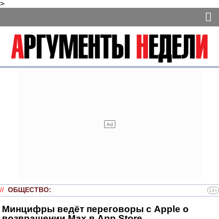
>
//
ОБЩЕСТВО
:
13+
Минцифры ведёт переговоры с Apple о
возвращении Max в App Store