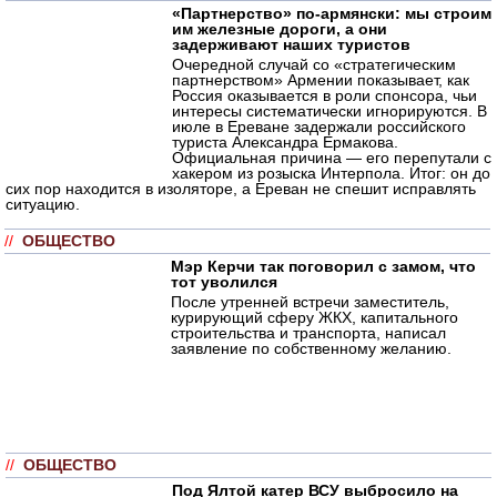
«Партнерство» по-армянски: мы строим
им железные дороги, а они
задерживают наших туристов
Очередной случай со «стратегическим
партнерством» Армении показывает, как
Россия оказывается в роли спонсора, чьи
интересы систематически игнорируются. В
июле в Ереване задержали российского
туриста Александра Ермакова.
Официальная причина — его перепутали с
хакером из розыска Интерпола. Итог: он до
сих пор находится в изоляторе, а Ереван не спешит исправлять
ситуацию.
//
ОБЩЕСТВО
Мэр Керчи так поговорил с замом, что
тот уволился
После утренней встречи заместитель,
курирующий сферу ЖКХ, капитального
строительства и транспорта, написал
заявление по собственному желанию.
//
ОБЩЕСТВО
Под Ялтой катер ВСУ выбросило на