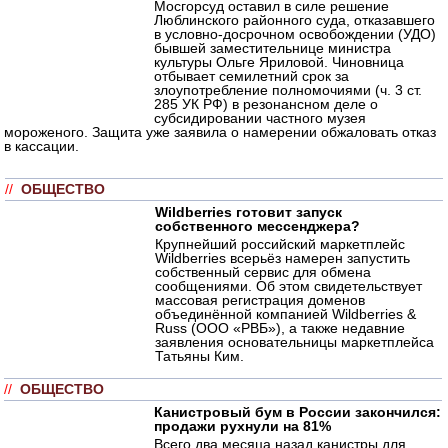
Мосгорсуд оставил в силе решение
Люблинского районного суда, отказавшего
в условно-досрочном освобождении (УДО)
бывшей заместительнице министра
культуры Ольге Яриловой. Чиновница
отбывает семилетний срок за
злоупотребление полномочиями (ч. 3 ст.
285 УК РФ) в резонансном деле о
субсидировании частного музея
мороженого. Защита уже заявила о намерении обжаловать отказ
в кассации.
//
ОБЩЕСТВО
Wildberries готовит запуск
собственного мессенджера?
Крупнейший российский маркетплейс
Wildberries всерьёз намерен запустить
собственный сервис для обмена
сообщениями. Об этом свидетельствует
массовая регистрация доменов
объединённой компанией Wildberries &
Russ (ООО «РВБ»), а также недавние
заявления основательницы маркетплейса
Татьяны Ким.
//
ОБЩЕСТВО
Канистровый бум в России закончился:
продажи рухнули на 81%
Всего два месяца назад канистры для