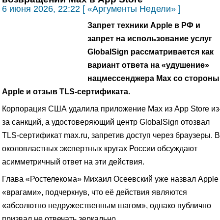
6 июня 2026, 22:22 [ «Аргументы Недели» ]
Запрет техники Apple в РФ и
запрет на использование услуг
GlobalSign рассматривается как
вариант ответа на «удушение»
нацмессенджера Max со стороны
Apple и отзыв TLS-сертификата.
Корпорация США удалила приложение Max из App Store из
за санкций, а удостоверяющий центр GlobalSign отозвал
TLS-сертификат max.ru, запретив доступ через браузеры. В
околовластных экспертных кругах России обсуждают
асимметричный ответ на эти действия.
Глава «Ростелекома» Михаил Осеевский уже назвал Apple
«врагами», подчеркнув, что её действия являются
«абсолютно недружественным шагом», однако публично
призвал не отвечать зеркально.