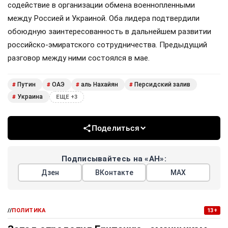
содействие в организации обмена военнопленными
между Россией и Украиной. Оба лидера подтвердили
обоюдную заинтересованность в дальнейшем развитии
российско-эмиратского сотрудничества. Предыдущий
разговор между ними состоялся в мае.
Путин
ОАЭ
аль Нахайян
Персидский залив
#
#
#
#
Украина
#
ЕЩЕ +3
Поделиться
Подписывайтесь на «АН»:
Дзен
ВКонтакте
МАХ
//
ПОЛИТИКА
13+