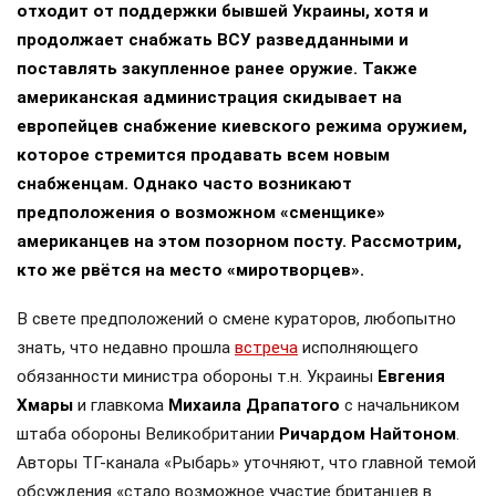
отходит от поддержки бывшей Украины, хотя и
продолжает снабжать ВСУ разведданными и
поставлять закупленное ранее оружие. Также
американская администрация скидывает на
европейцев снабжение киевского режима оружием,
которое стремится продавать всем новым
снабженцам. Однако часто возникают
предположения о возможном «сменщике»
американцев на этом позорном посту. Рассмотрим,
кто же рвётся на место «миротворцев».
В свете предположений о смене кураторов, любопытно
знать, что недавно прошла
встреча
исполняющего
обязанности министра обороны т.н. Украины
Евгения
Хмары
и главкома
Михаила Драпатого
с начальником
штаба обороны Великобритании
Ричардом Найтоном
.
Авторы ТГ-канала «Рыбарь» уточняют, что главной темой
обсуждения «стало возможное участие британцев в