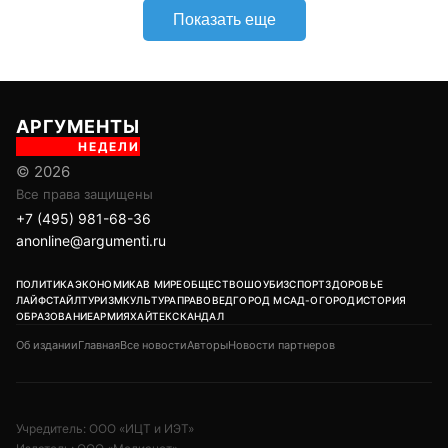
ПОЛИТИКА
ЭКОНОМИКА
В МИРЕ
ОБЩЕСТВО
ШОУБИЗ
СПОРТ
ЗДОРОВЬЕ
ЛАЙФСТАЙЛ
ТУРИЗМ
КУЛЬТУРА
ПРАВОВЕД
ГОРОД М
САД-ОГОРОД
ИСТОРИЯ
ОБРАЗОВАНИЕ
АРМИЯ
ХАЙТЕК
СКАНДАЛ
Об издании
Главная
Все новости
Авторы
Новости партнеров
Учредитель: ООО «ИЦТ и ИЭТ»
Издатель: ООО «Медианет»
Главный редактор печатной версии: Угланов Андрей Иванович
Главный редактор сетевого издания (сайта): Вавилов Андрей
Александрович
Заместитель главного редактора: Аверьянова Олеся Сергеевна
Адрес редакции: 119002, г. Москва, ул. Арбат, д. 29, 1-й этаж, пом. IV,
комн. 2
18+
Возрастная категория сайта:
Редакция:
+7 (495) 981-68-36
/
anonline@argumenti.ru
Реклама в газете:
+7 (903) 777-11-14
Реклама на сайте:
kapkova@argumenti.ru