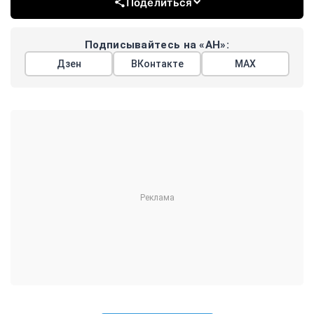
Поделиться
Подписывайтесь на «АН»:
Дзен
ВКонтакте
МАХ
Показать еще
АРГУМЕНТЫ
НЕДЕЛИ
© 2026
Все права защищены
+7 (495) 981-68-36
anonline@argumenti.ru