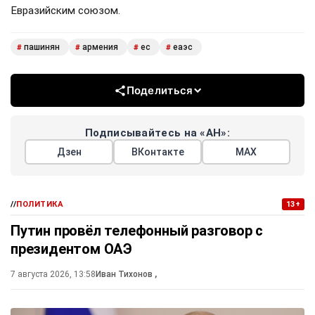
Евразийским союзом.
пашинян
армения
ес
еаэс
#
#
#
#
Поделиться
Подписывайтесь на «АН»:
Дзен
ВКонтакте
МАХ
//
ПОЛИТИКА
13+
Путин провёл телефонный разговор с
президентом ОАЭ
7 августа 2026, 13:58
Иван Тихонов
,