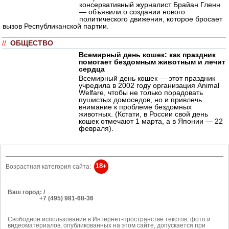
консервативный журналист Брайан Гленн
— объявили о создании нового
политического движения, которое бросает
вызов Республиканской партии.
//
ОБЩЕСТВО
Всемирный день кошек: как праздник
помогает бездомным животным и лечит
сердца
Всемирный день кошек — этот праздник
учредила в 2002 году организация Animal
Welfare, чтобы не только порадовать
пушистых домоседов, но и привлечь
внимание к проблеме бездомных
животных. (Кстати, в России свой день
кошек отмечают 1 марта, а в Японии — 22
февраля).
18+
Возрастная категория сайта:
Ваш город: /
РЕКЛАМА
+7 (495) 981-68-36
Об издании
anonline@argumenti.ru
Свободное использование в Интернет-пространстве текстов, фото и
видеоматериалов, опубликованных на этом сайте, допускается при