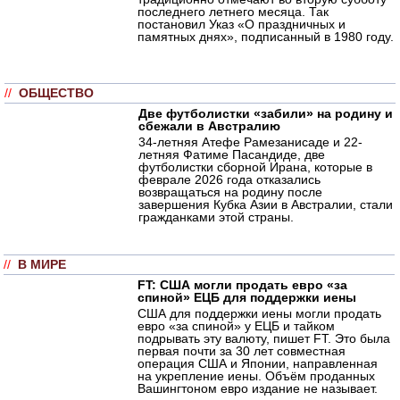
последнего летнего месяца. Так
постановил Указ «О праздничных и
памятных днях», подписанный в 1980 году.
//
ОБЩЕСТВО
Две футболистки «забили» на родину и
сбежали в Австралию
34-летняя Атефе Рамезанисаде и 22-
летняя Фатиме Пасандиде, две
футболистки сборной Ирана, которые в
феврале 2026 года отказались
возвращаться на родину после
завершения Кубка Азии в Австралии, стали
гражданками этой страны.
//
В МИРЕ
FT: США могли продать евро «за
спиной» ЕЦБ для поддержки иены
США для поддержки иены могли продать
евро «за спиной» у ЕЦБ и тайком
подрывать эту валюту, пишет FT. Это была
первая почти за 30 лет совместная
операция США и Японии, направленная
на укрепление иены. Объём проданных
Вашингтоном евро издание не называет.