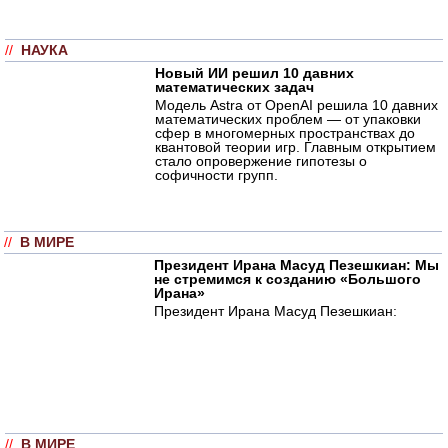
//
НАУКА
Новый ИИ решил 10 давних
математических задач
Модель Astra от OpenAI решила 10 давних
математических проблем — от упаковки
сфер в многомерных пространствах до
квантовой теории игр. Главным открытием
стало опровержение гипотезы о
софичности групп.
//
В МИРЕ
Президент Ирана Масуд Пезешкиан: Мы
не стремимся к созданию «Большого
Ирана»
Президент Ирана Масуд Пезешкиан:
//
В МИРЕ