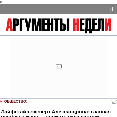
>
//
ОБЩЕСТВО
:
13+
Лайфстайл-эксперт Александрова: главная
ошибка в жару — держать окна настежь