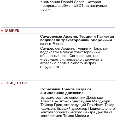
в компании Donald Capital, которая
предлагала обмен USDT на наличные
рубли.
//
В МИРЕ
Саудовская Аравия, Турция и Пакистан
подписали трёхсторонний оборонный
пакт в Мекке
Саудовская Аравия, Турция и Пакистан
подписали в Мекке трехсторонний
оборонный пакт. Соглашение, как
утверждается, призвано сдерживать
агрессию против любого из трех
государств.
//
ОБЩЕСТВО
Соратники Трампа создают
антивоенное движение
Бывшие верные союзники Дональда
Трампа — экс-конгрессвумен Марджори
Тейлор Грин, экс-ведущий Fox News Такер
Карлсон, бывший директор Национального
контртеррористического центра Джо Кент,
конгрессмен Томас Масси и