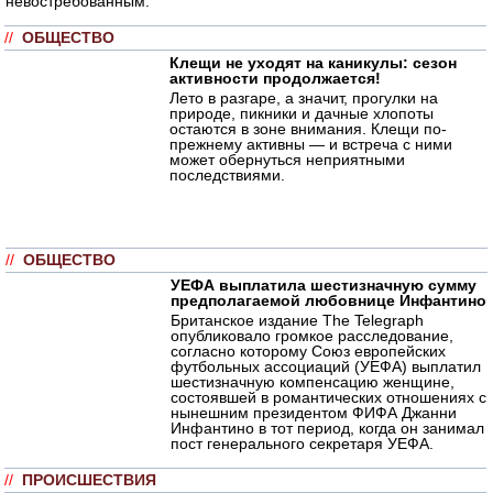
невостребованным.
//
ОБЩЕСТВО
Клещи не уходят на каникулы: сезон
активности продолжается!
Лето в разгаре, а значит, прогулки на
природе, пикники и дачные хлопоты
остаются в зоне внимания. Клещи по-
прежнему активны — и встреча с ними
может обернуться неприятными
последствиями.
//
ОБЩЕСТВО
УЕФА выплатила шестизначную сумму
предполагаемой любовнице Инфантино
Британское издание The Telegraph
опубликовало громкое расследование,
согласно которому Союз европейских
футбольных ассоциаций (УЕФА) выплатил
шестизначную компенсацию женщине,
состоявшей в романтических отношениях с
нынешним президентом ФИФА Джанни
Инфантино в тот период, когда он занимал
пост генерального секретаря УЕФА.
//
ПРОИСШЕСТВИЯ