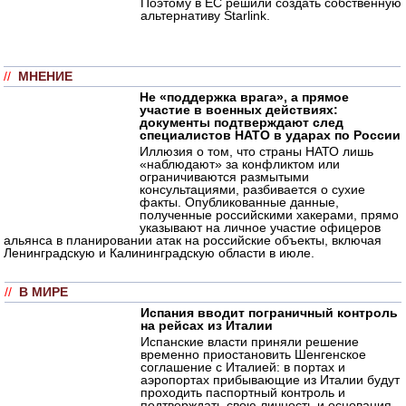
Поэтому в ЕС решили создать собственную
альтернативу Starlink.
//
МНЕНИЕ
Не «поддержка врага», а прямое
участие в военных действиях:
документы подтверждают след
специалистов НАТО в ударах по России
Иллюзия о том, что страны НАТО лишь
«наблюдают» за конфликтом или
ограничиваются размытыми
консультациями, разбивается о сухие
факты. Опубликованные данные,
полученные российскими хакерами, прямо
указывают на личное участие офицеров
альянса в планировании атак на российские объекты, включая
Ленинградскую и Калининградскую области в июле.
//
В МИРЕ
Испания вводит пограничный контроль
на рейсах из Италии
Испанские власти приняли решение
временно приостановить Шенгенское
соглашение с Италией: в портах и
аэропортах прибывающие из Италии будут
проходить паспортный контроль и
подтверждать свою личность и основания