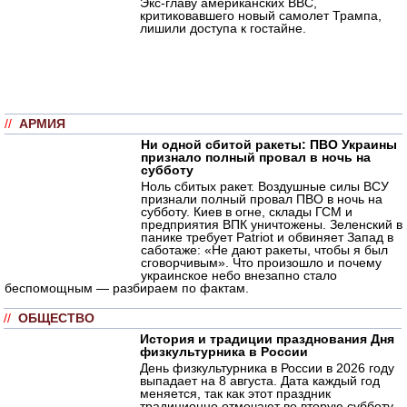
Экс-главу американских ВВС,
критиковавшего новый самолет Трампа,
лишили доступа к гостайне.
//
АРМИЯ
Ни одной сбитой ракеты: ПВО Украины
признало полный провал в ночь на
субботу
Ноль сбитых ракет. Воздушные силы ВСУ
признали полный провал ПВО в ночь на
субботу. Киев в огне, склады ГСМ и
предприятия ВПК уничтожены. Зеленский в
панике требует Patriot и обвиняет Запад в
саботаже: «Не дают ракеты, чтобы я был
сговорчивым». Что произошло и почему
украинское небо внезапно стало
беспомощным — разбираем по фактам.
//
ОБЩЕСТВО
История и традиции празднования Дня
физкультурника в России
День физкультурника в России в 2026 году
выпадает на 8 августа. Дата каждый год
меняется, так как этот праздник
традиционно отмечают во вторую субботу