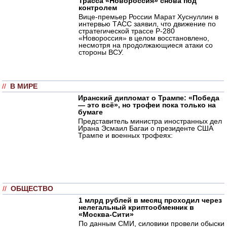
Трасса «Новороссия» снова под
контролем
Вице-премьер России Марат Хуснуллин в
интервью ТАСС заявил, что движение по
стратегической трассе Р-280
«Новороссия» в целом восстановлено,
несмотря на продолжающиеся атаки со
стороны ВСУ.
//
В МИРЕ
Иранский дипломат о Трампе: «Победа
— это всё», но трофеи пока только на
бумаге
Представитель министра иностранных дел
Ирана Эсмаил Багаи о президенте США
Трампе и военных трофеях:
//
ОБЩЕСТВО
1 млрд рублей в месяц проходил через
нелегальный криптообменник в
«Москва-Сити»
По данным СМИ, силовики провели обыски