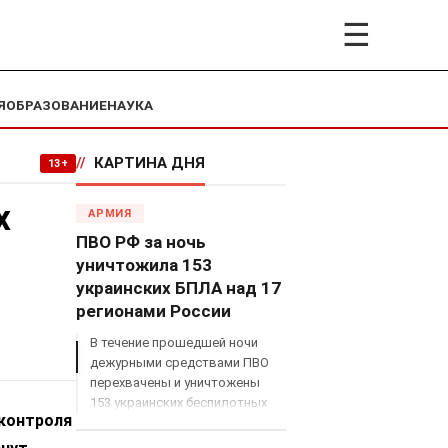
☰
Я
ОБРАЗОВАНИЕ
НАУКА
//
КАРТИНА ДНЯ
13+
х
АРМИЯ
ПВО РФ за ночь
уничтожила 153
украинских БПЛА над 17
регионами России
В течение прошедшей ночи
дежурными средствами ПВО
перехвачены и уничтожены
153 украинских беспилотных
 контроля
летательных аппарата
самолетного типа над