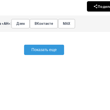
Подел
 «АН»:
Дзен
ВКонтакте
МАХ
Показать еще