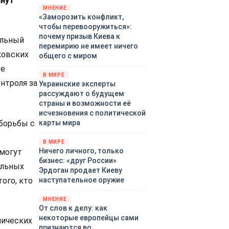
анут
территориями Белгородской,
МНЕНИЕ
«Заморозить конфликт,
Брянской, Владимирской,
чтобы перевооружиться»:
Воронежской, Калужской,
почему призыв Киева к
Курской, Липецкой,
альный
перемирию не имеет ничего
Орловской, Ростовской,
ковских
общего с миром
Рязанской, Самарской,
же
Смоленской, Тверской,
В МИРЕ
Тульской областей,
нтроля за
Украинские эксперты
Московского региона,
рассуждают о будущем
Республики Крым, Республики
страны и возможности её
Татарстан, Краснодарского
исчезновения с политической
края и над акваториями
 борьбы с
карты мира
Азовского и Черного морей.
т
В МИРЕ
Ничего личного, только
 могут
бизнес: «друг России»
ельных
Эрдоган продает Киеву
ого, кто
наступательное оружие
МНЕНИЕ
От слов к делу: как
некоторые европейцы сами
нических
признаются во