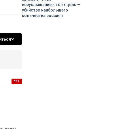
всеуслышание, что их цель —
убийство наибольшего
количества россиян
иться
13+
социолог,