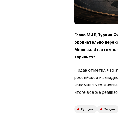
Глава МИД Турции Фи
окончательно переки
Москвы. И в этом с
варианту».
Фидан отметил, что 
российской и западн
напомнил, что многи
итоге всё же реализ
Турция
Фидан
#
#