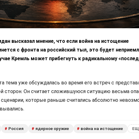
дан высказал мнение, что если война на истощение
нется с фронта на российский тыл, это будет неприем
лучае Кремль может прибегнуть к радикальному «после
эта тема уже обсуждалась во время его встреч с предста
ой сторон. Он считает сложившуюся ситуацию весьма опа
е сценарии, которые раньше считались абсолютно невозм
овывались.
Россия
ядерное оружие
война на истощение
#
#
#
ЕЩ