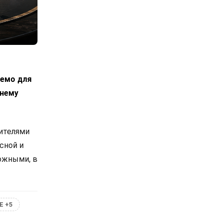
лемо для
днему
вителями
сной и
ожными, в
Е +5