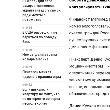
оборота денежных с
В Голландии пара
самцов-пингвинов
контролировать вкл
украла гнездо у самок
ради мечты о
Финансист Магомед Г
потомстве
номер налогоплатель
10:54
В США разрешили не
счетов граждан Росси
париться по поводу
существующих счетов.
бань
движением финансов
10:20
Немцы дали евреям
IT-эксперт Денис Ку
козырь в войне
мошенничеством – и 
10:09
Пентагон меняет
оперативный перевод
ядерные правила игры
заниматься криминал
09:52
знаков, использовани
Если вы купили
обналичивает средст
квартиру, не факт, что
не потеряете ее через
несколько лет
Денис Кусков отмети