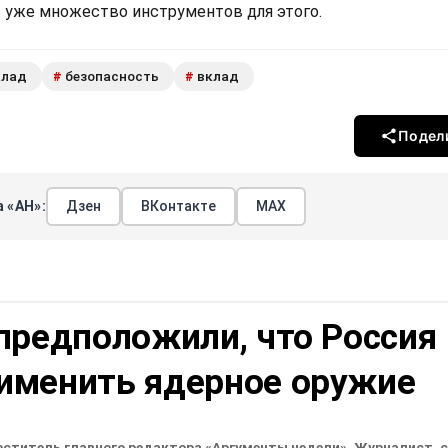
в уже множество инструментов для этого.
клад
безопасность
вклад
#
#
Подел
 «АН»:
Дзен
ВКонтакте
МАХ
предположили, что Россия
именить ядерное оружие
еститель главного редактора «Аргументы недели». Журналист, 