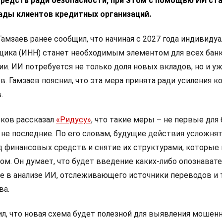
редств ради безопасности, при этом с помощью ИИ ст
ады клиентов кредитных организаций.
амзаев ранее сообщил, что начиная с 2027 года индивиду
щика (ИНН) станет необходимым элементом для всех бан
и. ИИ потребуется не только доля новых вкладов, но и у
 Гамзаев пояснил, что эта мера принята ради усиления ко
.
сков рассказал
«Ридусу»
, что такие меры – не первые для
не последние. По его словам, будущие действия усложня
 финансовых средств и снятие их структурами, которые
ом. Он думает, что будет введение каких-либо опознават
е в анализе ИИ, отслеживающего источники переводов и т
ва.
л, что новая схема будет полезной для выявления мошен