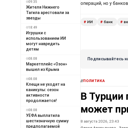
09:35
операций, но у банко
Жителя Нижнего
Тагила арестовали за
звезды
ИИ
банк
в
#
#
#
18:49
Игрушки с
использованием ИИ
могут навредить
детям
Подписывайтесь на
08.08
Маркетплейс «Озон»
вышел из Крыма
08.08
//
ПОЛИТИКА
Клещи не уходят на
каникулы: сезон
В Турции 
активности
продолжается!
может пр
08.08
УЕФА выплатила
шестизначную сумму
8 августа 2026, 23:43
предполагаемой
Олеся Аверьянова
, Зам