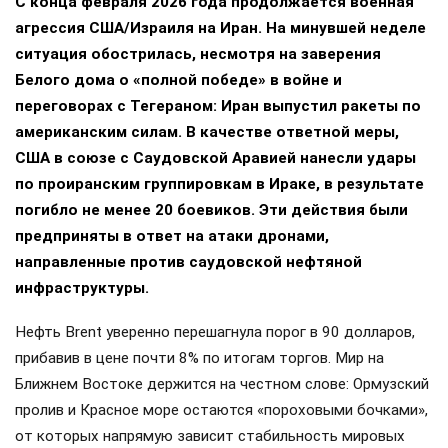
С конца февраля 2026 года продолжается военная
агрессия США/Израиля на Иран. На минувшей неделе
ситуация обострилась, несмотря на заверения
Белого дома о «полной победе» в войне и
переговорах с Тегераном: Иран выпустил ракеты по
американским силам. В качестве ответной меры,
США в союзе с Саудовской Аравией нанесли удары
по проиранским группировкам в Ираке, в результате
погибло не менее 20 боевиков. Эти действия были
предприняты в ответ на атаки дронами,
направленные против саудовской нефтяной
инфраструктуры.
Нефть Brent уверенно перешагнула порог в 90 долларов,
прибавив в цене почти 8% по итогам торгов. Мир на
Ближнем Востоке держится на честном слове: Ормузский
пролив и Красное море остаются «пороховыми бочками»,
от которых напрямую зависит стабильность мировых