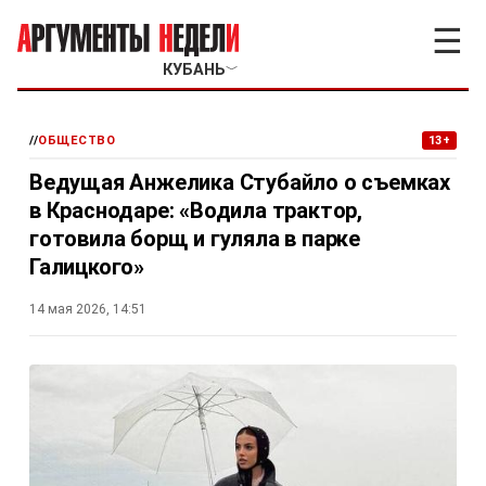
☰
КУБАНЬ
﹀
//
ОБЩЕСТВО
13+
Ведущая Анжелика Стубайло о съемках
в Краснодаре: «Водила трактор,
готовила борщ и гуляла в парке
Галицкого»
14 мая 2026, 14:51