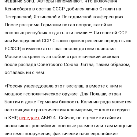
издание Sohu. Авторы напоминают, что включения
Кёнигсберга в состав СССР добился лично Сталин на
Тегеранской, Ялтинской и Потсдамской конференциях.
После разгрома Германии встал вопрос, какой из
союзных республик отдать эти земли — Литовской ССР
или Белорусской ССР. Сталин принял решение передать их
РСФСР, и именно этот шаг впоследствии позволил
Москве сохранить за собой стратегический эксклав
после распада Советского Союза. Литва, таким образом,
осталась ни с чем.
«Россия унаследовала этот эксклав, а вместе с ним и
мощное геополитическое оружие. Для Польши, стран
Балтии и даже Германии близость Калининграда является
настоящим стратегическим кошмаром», — констатируют
в КНР,
передаёт
АБН24. Сейчас, по оценке китайских
аналитиков, российские военные разместили там мощные
системы вооружения, фактически взяв европейские