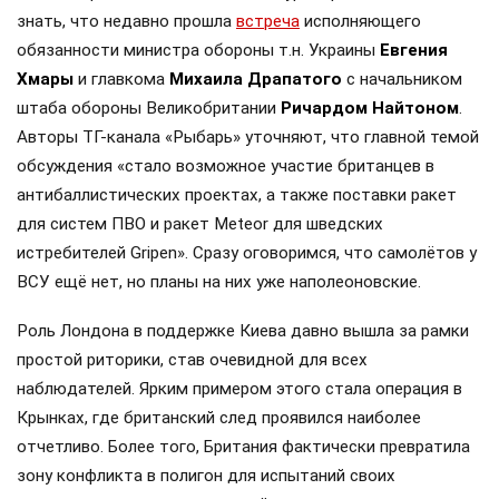
знать, что недавно прошла
встреча
исполняющего
обязанности министра обороны т.н. Украины
Евгения
Хмары
и главкома
Михаила Драпатого
с начальником
штаба обороны Великобритании
Ричардом Найтоном
.
Авторы ТГ-канала «Рыбарь» уточняют, что главной темой
обсуждения «стало возможное участие британцев в
антибаллистических проектах, а также поставки ракет
для систем ПВО и ракет Meteor для шведских
истребителей Gripen». Сразу оговоримся, что самолётов у
ВСУ ещё нет, но планы на них уже наполеоновские.
Роль Лондона в поддержке Киева давно вышла за рамки
простой риторики, став очевидной для всех
наблюдателей. Ярким примером этого стала операция в
Крынках, где британский след проявился наиболее
отчетливо. Более того, Британия фактически превратила
зону конфликта в полигон для испытаний своих