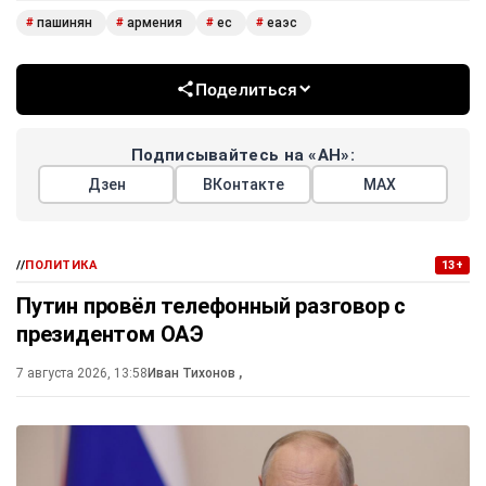
пашинян
армения
ес
еаэс
#
#
#
#
Поделиться
Подписывайтесь на «АН»:
Дзен
ВКонтакте
МАХ
//
ПОЛИТИКА
13+
Путин провёл телефонный разговор с
президентом ОАЭ
7 августа 2026, 13:58
Иван Тихонов
,