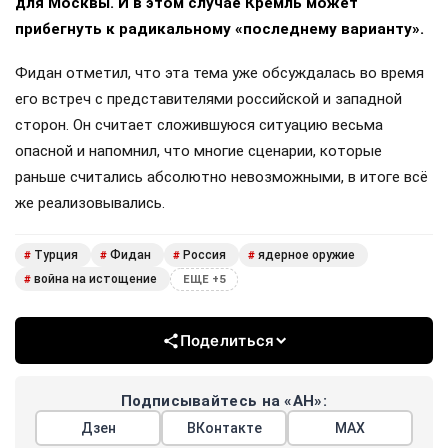
для Москвы. И в этом случае Кремль может
прибегнуть к радикальному «последнему варианту».
Фидан отметил, что эта тема уже обсуждалась во время
его встреч с представителями российской и западной
сторон. Он считает сложившуюся ситуацию весьма
опасной и напомнил, что многие сценарии, которые
раньше считались абсолютно невозможными, в итоге всё
же реализовывались.
Турция
Фидан
Россия
ядерное оружие
#
#
#
#
война на истощение
#
ЕЩЕ +5
Поделиться
Подписывайтесь на «АН»:
Дзен
ВКонтакте
МАХ