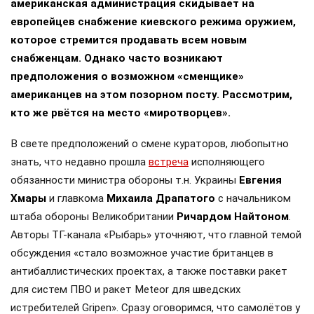
американская администрация скидывает на
европейцев снабжение киевского режима оружием,
которое стремится продавать всем новым
снабженцам. Однако часто возникают
предположения о возможном «сменщике»
американцев на этом позорном посту. Рассмотрим,
кто же рвётся на место «миротворцев».
В свете предположений о смене кураторов, любопытно
знать, что недавно прошла
встреча
исполняющего
обязанности министра обороны т.н. Украины
Евгения
Хмары
и главкома
Михаила Драпатого
с начальником
штаба обороны Великобритании
Ричардом Найтоном
.
Авторы ТГ-канала «Рыбарь» уточняют, что главной темой
обсуждения «стало возможное участие британцев в
антибаллистических проектах, а также поставки ракет
для систем ПВО и ракет Meteor для шведских
истребителей Gripen». Сразу оговоримся, что самолётов у