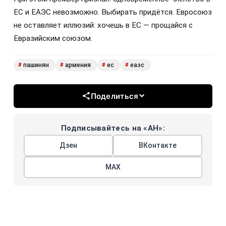
ЕС и ЕАЭС невозможно. Выбирать придётся. Евросоюз
не оставляет иллюзий: хочешь в ЕС — прощайся с
Евразийским союзом.
пашинян
армения
ес
еаэс
#
#
#
#
Поделиться
Подписывайтесь на «АН»:
Дзен
ВКонтакте
МАХ