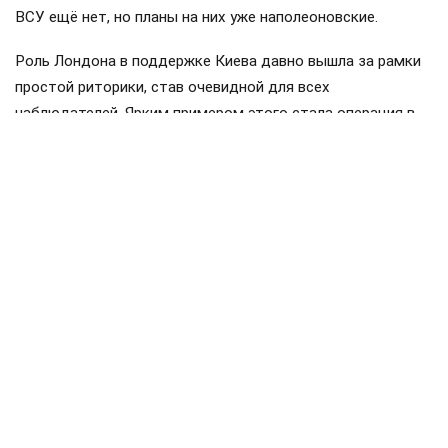
ВСУ ещё нет, но планы на них уже наполеоновские.
Роль Лондона в поддержке Киева давно вышла за рамки
простой риторики, став очевидной для всех
наблюдателей. Ярким примером этого стала операция в
Крынках, где британский след проявился наиболее
отчетливо. Более того, Британия фактически превратила
зону конфликта в полигон для испытаний своих
передовых военных технологий, выступая здесь главным
инициатором.