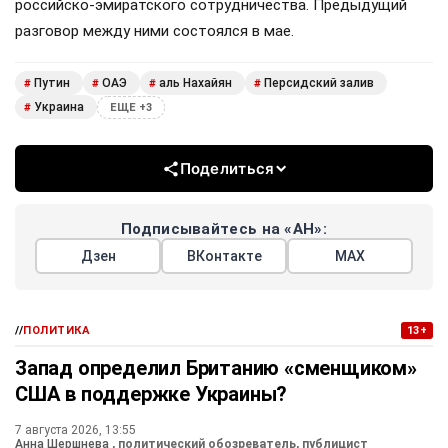
российско-эмиратского сотрудничества. Предыдущий
разговор между ними состоялся в мае.
Путин
ОАЭ
аль Нахайян
Персидский залив
#
#
#
#
Украина
#
ЕЩЕ +3
Поделиться
Подписывайтесь на «АН»:
Дзен
ВКонтакте
МАХ
//
ПОЛИТИКА
13+
Запад определил Британию «сменщиком»
США в поддержке Украины?
7 августа 2026, 13:55
Анна Шершнева
, политический обозреватель, публицист