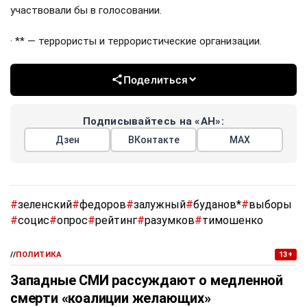
участвовали бы в голосовании.
· ** — террористы и террористические организации.
Поделиться
Подписывайтесь на «АН»:
Дзен
ВКонтакте
МАХ
#
зеленский
#
федоров
#
залужный
#
буданов*
#
выборы
#
социс
#
опрос
#
рейтинг
#
разумков
#
тимошенко
//
ПОЛИТИКА
13+
Западные СМИ рассуждают о медленной
смерти «коалиции желающих»