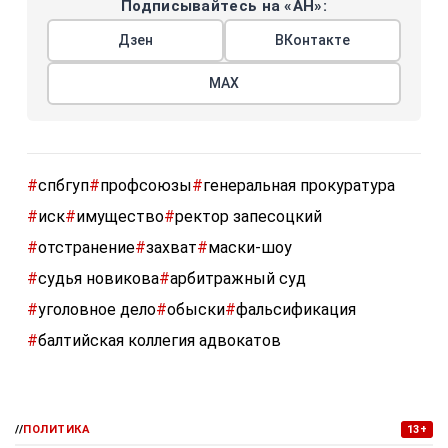
Подписывайтесь на «АН»:
Дзен
ВКонтакте
МАХ
#
спбгуп
#
профсоюзы
#
генеральная прокуратура
#
иск
#
имущество
#
ректор запесоцкий
#
отстранение
#
захват
#
маски-шоу
#
судья новикова
#
арбитражный суд
#
уголовное дело
#
обыски
#
фальсификация
#
балтийская коллегия адвокатов
//
ПОЛИТИКА
13+