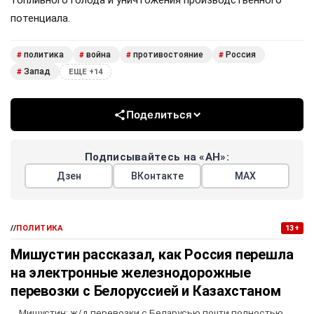
топливного голода и уничтожения производственного
потенциала.
политика
война
противостояние
Россия
#
#
#
#
Запад
#
ЕЩЕ +14
Поделиться
Подписывайтесь на «АН»:
Дзен
ВКонтакте
МАХ
//
ПОЛИТИКА
13+
Мишустин рассказал, как Россия перешла
на электронные железнодорожные
перевозки с Белоруссией и Казахстаном
Мишустин: ж/д перевозки с Беларусью почти полностью