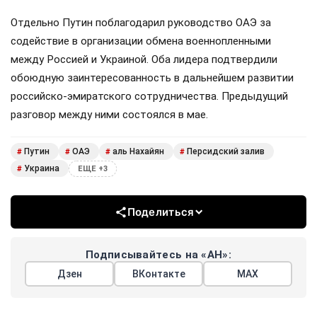
Отдельно Путин поблагодарил руководство ОАЭ за
содействие в организации обмена военнопленными
между Россией и Украиной. Оба лидера подтвердили
обоюдную заинтересованность в дальнейшем развитии
российско-эмиратского сотрудничества. Предыдущий
разговор между ними состоялся в мае.
Путин
ОАЭ
аль Нахайян
Персидский залив
#
#
#
#
Украина
#
ЕЩЕ +3
Поделиться
Подписывайтесь на «АН»:
Дзен
ВКонтакте
МАХ