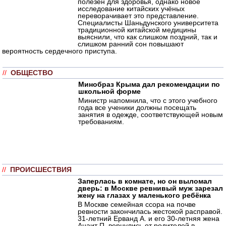
полезен для здоровья, однако новое
исследование китайских учёных
переворачивает это представление.
Специалисты Шаньдунского университета
традиционной китайской медицины
выяснили, что как слишком поздний, так и
слишком ранний сон повышают
вероятность сердечного приступа.
//
ОБЩЕСТВО
Минобраз Крыма дал рекомендации по
школьной форме
Министр напомнила, что с этого учебного
года все ученики должны посещать
занятия в одежде, соответствующей новым
требованиям.
//
ПРОИСШЕСТВИЯ
Заперлась в комнате, но он выломал
дверь: в Москве ревнивый муж зарезал
жену на глазах у маленького ребёнка
В Москве семейная ссора на почве
ревности закончилась жестокой расправой.
31-летний Ерванд А. и его 30-летняя жена
Анаит П. вернулись от родителей в