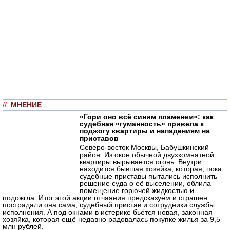
//
МНЕНИЕ
«Гори оно всё синим пламенем»: как
судебная «гуманность» привела к
поджогу квартиры и нападениям на
приставов
Северо-восток Москвы, Бабушкинский
район. Из окон обычной двухкомнатной
квартиры вырывается огонь. Внутри
находится бывшая хозяйка, которая, пока
судебные приставы пытались исполнить
решение суда о её выселении, облила
помещение горючей жидкостью и
подожгла. Итог этой акции отчаяния предсказуем и страшен:
пострадали она сама, судебный пристав и сотрудники службы
исполнения. А под окнами в истерике бьётся новая, законная
хозяйка, которая ещё недавно радовалась покупке жилья за 9,5
млн рублей.