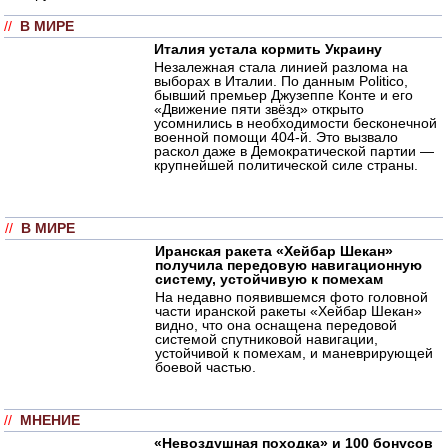
//
В МИРЕ
Италия устала кормить Украину
Незалежная стала линией разлома на
выборах в Италии. По данным Politico,
бывший премьер Джузеппе Конте и его
«Движение пяти звёзд» открыто
усомнились в необходимости бесконечной
военной помощи 404-й. Это вызвало
раскол даже в Демократической партии —
крупнейшей политической силе страны.
//
В МИРЕ
Иранская ракета «Хейбар Шекан»
получила передовую навигационную
систему, устойчивую к помехам
На недавно появившемся фото головной
части иранской ракеты «Хейбар Шекан»
видно, что она оснащена передовой
системой спутниковой навигации,
устойчивой к помехам, и маневрирующей
боевой частью.
//
МНЕНИЕ
«Невоздушная походка» и 100 бонусов