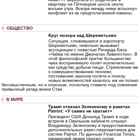
квартиру на Пятницком шоссе около
восьми утра. Вскоре между ними вспыхнул
конфликт из-за предполагаемой измены.
//
ОБЩЕСТВО
Круг позора над Шереметьево
Ситуация, сложившаяся в аэропорту
Шереметьево, невольно вызывает
ассоциации с повестью Ричарда Баха
«Чайка по имени Джонатан Ливингстон». В
этой философской притче большинство
чаек воспринимало полет исключительно
как средство добычи пищи. Стремление же
к совершенствованию техники,
постижению законов полета и поиску
новых возможностей казалось им не только
бессмысленным, но и опасным, поскольку ставило под сомнение
привычный уклад жизни Стаи.
//
В МИРЕ
Трамп отказал Зеленскому в ракетах
Patriot: «У самих не хватает»
Президент США Дональд Трамп в ходе
встречи в Овальном кабинете отказал
Владимиру Зеленскому в предоставлении
дополнительных ракет-перехватчиков для
систем Patriot. По данным Financial Times,
украинский лидер просил сотни