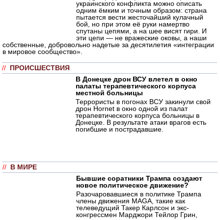
украинского конфликта можно описать
одним ёмким и точным образом: страна
пытается вести жесточайший кулачный
бой, но при этом её руки намертво
спутаны цепями, а на шее висят гири. И
эти цепи — не вражеские оковы, а наши
собственные, добровольно надетые за десятилетия «интеграции
в мировое сообщество».
//
ПРОИСШЕСТВИЯ
В Донецке дрон ВСУ влетел в окно
палаты терапевтического корпуса
местной больницы
Террористы в погонах ВСУ закинули свой
дрон Hornet в окно одной из палат
терапевтического корпуса больницы в
Донецке. В результате атаки врагов есть
погибшие и пострадавшие.
//
В МИРЕ
Бывшие соратники Трампа создают
новое политическое движение?
Разочаровавшиеся в политике Трампа
члены движения MAGA, такие как
телеведущий Такер Карлсон и экс-
конгрессмен Марджори Тейлор Грин,