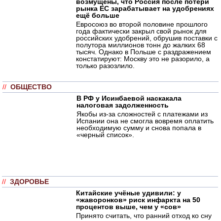
возмущены, что Россия после потери
рынка ЕС зарабатывает на удобрениях
ещё больше
Евросоюз во второй половине прошлого
года фактически закрыл свой рынок для
российских удобрений, обрушив поставки с
полутора миллионов тонн до жалких 68
тысяч. Однако в Польше с раздражением
констатируют: Москву это не разорило, а
только разозлило.
//
ОБЩЕСТВО
В РФ у Исинбаевой наскакала
налоговая задолженность
Якобы из-за сложностей с платежами из
Испании она не смогла вовремя оплатить
необходимую сумму и снова попала в
«черный список».
//
ЗДОРОВЬЕ
Китайские учёные удивили: у
«жаворонков» риск инфаркта на 50
процентов выше, чем у «сов»
Принято считать, что ранний отход ко сну