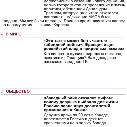
договорились о создании нового движения,
целью которого станет проведение в жизнь
политики, обещанной Дональдом
Трампом, которую он в итоге отказался
воплощать. «Движение MAGA было
предано. Мы все были преданы. Пришло время двигаться вперед
по новому пути», — заявил Карлсон.
//
В МИРЕ
«Это также может быть частью
гибридной войны»: Франция ищет
российский след в природных пожарах
Кто виноват в жутких природных пожарах,
охвативших Францию? Вам доходчиво
расскажет западное ТВ:
//
ОБЩЕСТВО
«Западный рай» оказался мифом:
почему девушка выбрала для жизни
Россию после двух десятилетий
проживания в Канаде
Девушка прожила 20 лет в Канаде,
переезжает в Россию и делится
сравнениями не в пользу Запада.