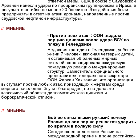
ответной меры, США в союзе с Саудовской
Аравией нанесли удары по проиранским группировкам в Ираке, в
результате погибло не менее 20 боевиков. Эти действия были
предприняты в ответ на атаки дронами, направленные против
саудовской нефтяной инфраструктуры.
//
МНЕНИЕ
«Против всех атак»: ООН выдала
порцию цинизма после удара ВСУ по
пляжу в Геленджике
Недавняя трагедия в Геленджике, унёсшая
жизни 7 человек, включая четверых детей,
и оставившая 58 раненых мирных
жителей, спровоцировала ожидаемую
показушную реакцию международных
структур. Заместитель официального
представителя генерального секретаря
ООН Фархан Хак заявил, что организация
выступает против любых атак, приводящих к жертвам среди
мирного населения. Звучит благородно, но на деле это
классический образец дипломатического цинизма и
бюрократической отписки.
//
МНЕНИЕ
Бой со связанными руками: почему
Россия до сих пор не решается ударить
по врагам в полную силу
Сегодняшнее положение России на
международной арене и в зоне российско-