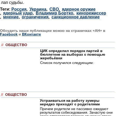
лап судьбы.
Теги:
Россия
,
Украина
,
СВО
,
ядерное оружие
,
ядерный удар
,
Владимир Бортко
,
кинорежиссер
,
мнение
,
ограничения
,
санкционное давление
Обсудить наши публикации можно на страничках «АН» в
Facebook
и
ВКонтакте
//
ОБЩЕСТВО
ЦИК определил порядок партий в
бюллетене на выборах с помощью
жеребьёвки
Список получился следующим:
//
ОБЩЕСТВО
Устраиваться на работу зумеры
нередко приходят с родителями
Причем родители не пассивно ожидают
результатов собеседования. Зачастую они
сами отправляют резюме от имени своих