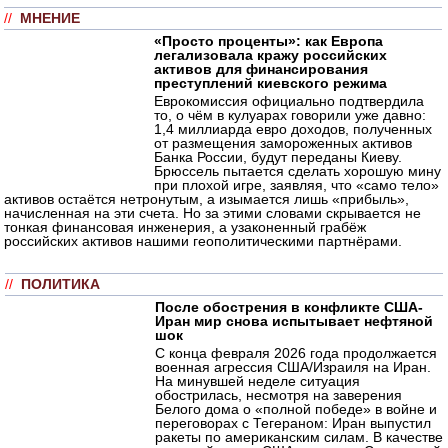
//
МНЕНИЕ
«Просто проценты»: как Европа
легализовала кражу российских
активов для финансирования
преступлений киевского режима
Еврокомиссия официально подтвердила
то, о чём в кулуарах говорили уже давно:
1,4 миллиарда евро доходов, полученных
от размещения замороженных активов
Банка России, будут переданы Киеву.
Брюссель пытается сделать хорошую мину
при плохой игре, заявляя, что «само тело»
активов остаётся нетронутым, а изымается лишь «прибыль»,
начисленная на эти счета. Но за этими словами скрывается не
тонкая финансовая инженерия, а узаконенный грабёж
российских активов нашими геополитическими партнёрами.
//
ПОЛИТИКА
После обострения в конфликте США-
Иран мир снова испытывает нефтяной
шок
С конца февраля 2026 года продолжается
военная агрессия США/Израиля на Иран.
На минувшей неделе ситуация
обострилась, несмотря на заверения
Белого дома о «полной победе» в войне и
переговорах с Тегераном: Иран выпустил
ракеты по американским силам. В качестве