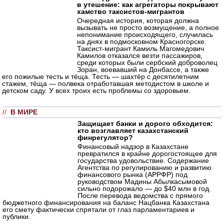
в утешение: как агрегаторы покрывают
хамство таксистов-мигрантов
Очередная история, которая должна
вызывать не просто возмущение, а полное
непонимание происходящего, случилась
на днях в подмосковном Красногорске.
Таксист-мигрант Камиль Магомедович
Камилов отказался везти пассажиров,
среди которых были сербский доброволец
Зоран, воевавший на Донбассе, а также
его пожилые тесть и тёща. Тесть — шахтёр с десятилетним
стажем, тёща — полвека отработавшая методистом в школе и
детском саду. У всех троих есть проблемы со здоровьем.
//
В МИРЕ
Защищает банки и дорого обходится:
кто возглавляет казахстанский
финрегулятор?
Финансовый надзор в Казахстане
превратился в крайне дорогостоящее для
государства удовольствие. Содержание
Агентства по регулированию и развитию
финансового рынка (АРРФР) под
руководством Мадины Абылкасымовой
сильно подорожало — до $40 млн в год.
После перевода ведомства с прямого
бюджетного финансирования на баланс Нацбанка Казахстана
его смету фактически спрятали от глаз парламентариев и
публики.