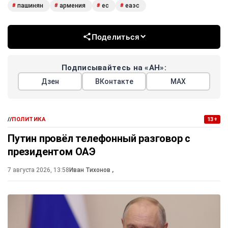
пашинян
армения
ес
еаэс
#
#
#
#
Поделиться
Подписывайтесь на «АН»:
Дзен
ВКонтакте
МАХ
//
ПОЛИТИКА
13+
Путин провёл телефонный разговор с
президентом ОАЭ
7 августа 2026, 13:58
Иван Тихонов
,