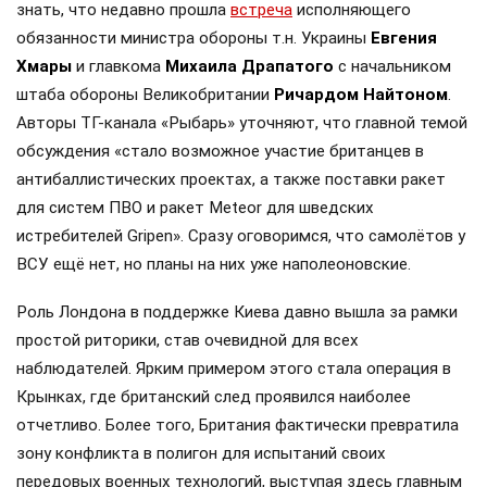
знать, что недавно прошла
встреча
исполняющего
обязанности министра обороны т.н. Украины
Евгения
Хмары
и главкома
Михаила Драпатого
с начальником
штаба обороны Великобритании
Ричардом Найтоном
.
Авторы ТГ-канала «Рыбарь» уточняют, что главной темой
обсуждения «стало возможное участие британцев в
антибаллистических проектах, а также поставки ракет
для систем ПВО и ракет Meteor для шведских
истребителей Gripen». Сразу оговоримся, что самолётов у
ВСУ ещё нет, но планы на них уже наполеоновские.
Роль Лондона в поддержке Киева давно вышла за рамки
простой риторики, став очевидной для всех
наблюдателей. Ярким примером этого стала операция в
Крынках, где британский след проявился наиболее
отчетливо. Более того, Британия фактически превратила
зону конфликта в полигон для испытаний своих
передовых военных технологий, выступая здесь главным