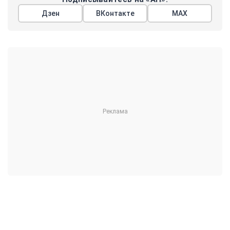
Дзен
ВКонтакте
МАХ
Показать еще
АРГУМЕНТЫ
НЕДЕЛИ
© 2026
Все права защищены
+7 (495) 981-68-36
anonline@argumenti.ru
ПОЛИТИКА
ЭКОНОМИКА
В МИРЕ
ОБЩЕСТВО
ШОУБИЗ
СПОРТ
ЗДОРОВЬЕ
ЛАЙФСТАЙЛ
ТУРИЗМ
КУЛЬТУРА
ПРАВОВЕД
ГОРОД М
САД-ОГОРОД
ИСТОРИЯ
ОБРАЗОВАНИЕ
АРМИЯ
ХАЙТЕК
СКАНДАЛ