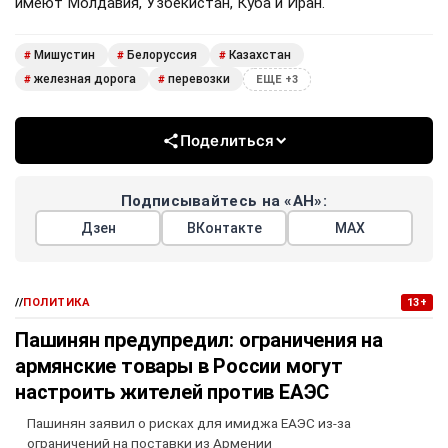
имеют Молдавия, Узбекистан, Куба и Иран.
Мишустин
Белоруссия
Казахстан
#
#
#
железная дорога
перевозки
#
#
ЕЩЕ +3
Поделиться
Подписывайтесь на «АН»:
Дзен
ВКонтакте
МАХ
//
ПОЛИТИКА
13+
Пашинян предупредил: ограничения на
армянские товары в России могут
настроить жителей против ЕАЭС
Пашинян заявил о рисках для имиджа ЕАЭС из-за
ограничений на поставки из Армении