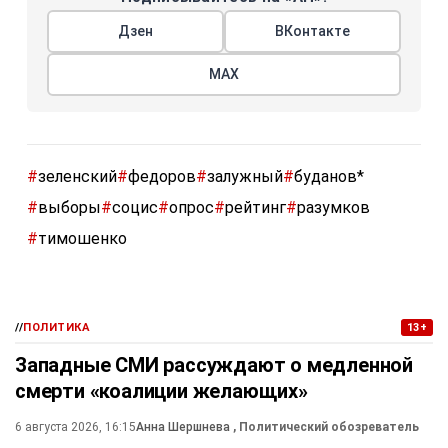
Дзен
ВКонтакте
МАХ
#
зеленский
#
федоров
#
залужный
#
буданов*
#
выборы
#
социс
#
опрос
#
рейтинг
#
разумков
#
тимошенко
//
ПОЛИТИКА
13+
Западные СМИ рассуждают о медленной
смерти «коалиции желающих»
6 августа 2026, 16:15
Анна Шершнева
, Политический обозреватель