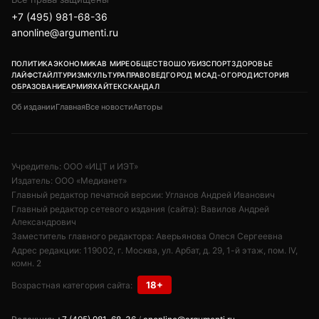
+7 (495) 981-68-36
anonline@argumenti.ru
ПОЛИТИКА
ЭКОНОМИКА
В МИРЕ
ОБЩЕСТВО
ШОУБИЗ
СПОРТ
ЗДОРОВЬЕ
ЛАЙФСТАЙЛ
ТУРИЗМ
КУЛЬТУРА
ПРАВОВЕД
ГОРОД М
САД-ОГОРОД
ИСТОРИЯ
ОБРАЗОВАНИЕ
АРМИЯ
ХАЙТЕК
СКАНДАЛ
Об издании
Главная
Все новости
Авторы
Учредитель: ООО «ИЦТ и ИЭТ»
Издатель: ООО «Медианет»
Главный редактор печатной версии: Угланов Андрей Иванович
Главный редактор сетевого издания (сайта): Вавилов Андрей
Александрович
Заместитель главного редактора: Аверьянова Олеся Сергеевна
Адрес редакции: 119002, г. Москва, ул. Арбат, д. 29, 1-й этаж, пом. IV,
комн. 2
18+
Возрастная категория сайта: