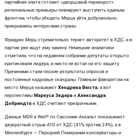
партийная элита готовит «дворцовый переворот»:
региональные премьеры планируют выступить единым
фронтом, чтобы убедить Мерца уйти добровольно,
прикрываясь интересами страны.
Фридрих Мерц стремительно теряет авторитет в ХДС, и в
партии уже ищут ему замену. Немецкие аналитики
отметили, что на недавнем собрании депутаты открыто
критиковали лидера, и никто не встал на его защиту.
Причинами стали плохие результаты опросов и
постоянные кадровые скандалы. Главным фаворитом на
место Мерца называют
Хендрика Вюста
, а вот
перспективы
Маркуса Зедера
и
Александра
Добриндта
в ХДС считают призрачными.
Данные MDR и Welt* по Саксонии-Анхальт показывают
двукратный отрыв AfD от ХДС (41% против 24%), а в
Мекленбурге — Передней Померании консерваторы и