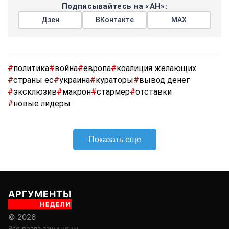
Подписывайтесь на «АН»:
Дзен
ВКонтакте
МАХ
#
политика
#
война
#
европа
#
коалиция желающих
#
страны ес
#
украина
#
кураторы
#
вывод денег
#
эксклюзив
#
макрон
#
стармер
#
отставки
#
новые лидеры
Показать еще
АРГУМЕНТЫ
НЕДЕЛИ
© 2026
Все права защищены