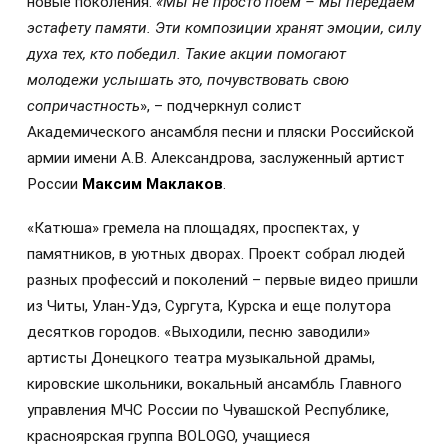
новые поколения.
«Мы не просто поем – мы передаем
эстафету памяти. Эти композиции хранят эмоции, силу
духа тех, кто победил. Такие акции помогают
молодежи услышать это, почувствовать свою
сопричастность
», – подчеркнул солист
Академического ансамбля песни и пляски Российской
армии имени А.В. Александрова, заслуженный артист
России
Максим Маклаков
.
«Катюша» гремела на площадях, проспектах, у
памятников, в уютных дворах. Проект собрал людей
разных профессий и поколений – первые видео пришли
из Читы, Улан‑Удэ, Сургута, Курска и еще полутора
десятков городов. «Выходили, песню заводили»
артисты Донецкого театра музыкальной драмы,
кировские школьники, вокальный ансамбль Главного
управления МЧС России по Чувашской Республике,
красноярская группа BOLOGO, учащиеся