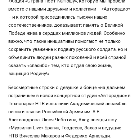
«Акция «Страна Поёт Катюшу», которую мы провели
вместе с нашими друзьями и коллегами – «Авторадио»
– и к которой присоединились тысячи наших
соотечественников, доказывает: память о Великой
Победе жива в сердцах миллионов людей. Особенно
важно, что такие инициативы помогают не только
сохранить уважение к подвигу русского солдата, но и
объединить людей разных поколений и всей страной
сказать «спасибо» тем, кто отдал свою жизнь,
защищая Родину!»
Бессмертные строки о девушке и бойце «на дальнем
пограничье» в новой концертной студии «Авторадио» в
Технопарке НТВ исполнили Академический ансамбль
песни и пляски Российской Армии им. А.В.
Александрова, Люся Чеботина, Алсу, звезды шоу
«Мурзилки Live» Брагин, Гордеева, Захар и ведущие
НТВ Вячеслав Макаров и Федерико Арнальди.