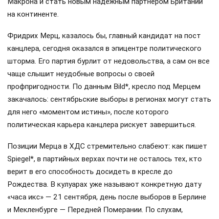
Макрона и стать новым надежным партнером Британии
на континенте.
Фридрих Мерц, казалось бы, главный кандидат на пост
канцлера, сегодня оказался в эпицентре политического
шторма. Его партия бурлит от недовольства, а сам он все
чаще слышит неудобные вопросы о своей
профпригодности. По данным Bild*, кресло под Мерцем
закачалось: сентябрьские выборы в регионах могут стать
для него «моментом истины», после которого
политическая карьера канцлера рискует завершиться.
Позиции Мерца в ХДС стремительно слабеют: как пишет
Spiegel*, в партийных верхах почти не осталось тех, кто
верит в его способность досидеть в кресле до
Рождества. В кулуарах уже называют конкретную дату
«часа икс» — 21 сентября, день после выборов в Берлине
и Мекленбурге — Передней Померании. По слухам,