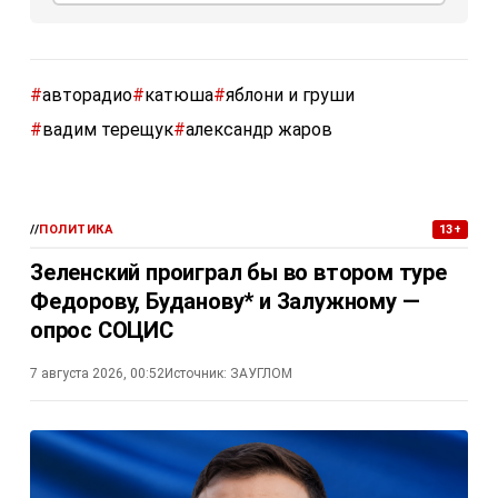
#
авторадио
#
катюша
#
яблони и груши
#
вадим терещук
#
александр жаров
//
ПОЛИТИКА
13+
Зеленский проиграл бы во втором туре
Федорову, Буданову* и Залужному —
опрос СОЦИС
7 августа 2026, 00:52
Источник:
ЗАУГЛОМ