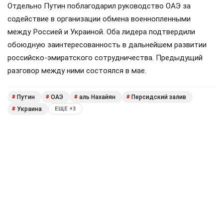
Отдельно Путин поблагодарил руководство ОАЭ за
содействие в организации обмена военнопленными
между Россией и Украиной. Оба лидера подтвердили
обоюдную заинтересованность в дальнейшем развитии
российско-эмиратского сотрудничества. Предыдущий
разговор между ними состоялся в мае.
Путин
ОАЭ
аль Нахайян
Персидский залив
#
#
#
#
Украина
#
ЕЩЕ +3
Поделиться
Подписывайтесь на «АН»:
Дзен
ВКонтакте
МАХ