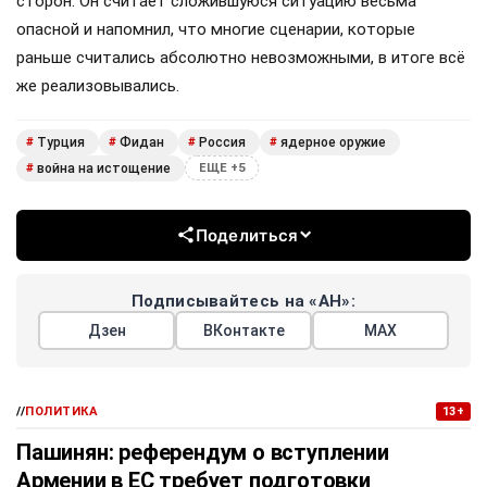
сторон. Он считает сложившуюся ситуацию весьма
опасной и напомнил, что многие сценарии, которые
раньше считались абсолютно невозможными, в итоге всё
же реализовывались.
Турция
Фидан
Россия
ядерное оружие
#
#
#
#
война на истощение
#
ЕЩЕ +5
Поделиться
Подписывайтесь на «АН»:
Дзен
ВКонтакте
МАХ
//
ПОЛИТИКА
13+
Пашинян: референдум о вступлении
Армении в ЕС требует подготовки