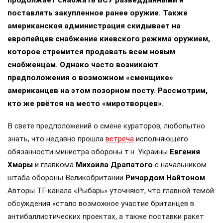
продолжает снабжать ВСУ разведданными и
поставлять закупленное ранее оружие. Также
американская администрация скидывает на
европейцев снабжение киевского режима оружием,
которое стремится продавать всем новым
снабженцам. Однако часто возникают
предположения о возможном «сменщике»
американцев на этом позорном посту. Рассмотрим,
кто же рвётся на место «миротворцев».
В свете предположений о смене кураторов, любопытно
знать, что недавно прошла
встреча
исполняющего
обязанности министра обороны т.н. Украины
Евгения
Хмары
и главкома
Михаила Драпатого
с начальником
штаба обороны Великобритании
Ричардом Найтоном
.
Авторы ТГ-канала «Рыбарь» уточняют, что главной темой
обсуждения «стало возможное участие британцев в
антибаллистических проектах, а также поставки ракет