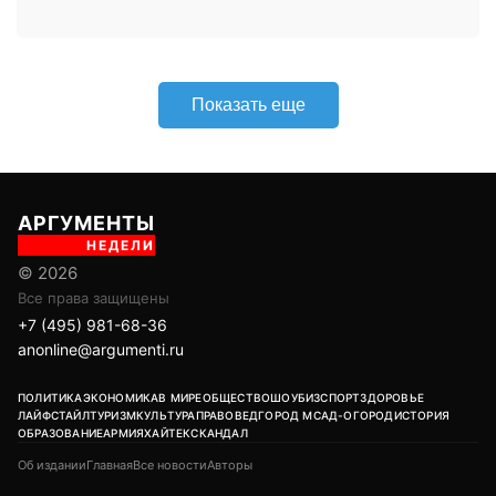
+7 (495) 981-68-36
anonline@argumenti.ru
ПОЛИТИКА
ЭКОНОМИКА
В МИРЕ
ОБЩЕСТВО
ШОУБИЗ
СПОРТ
ЗДОРОВЬЕ
ЛАЙФСТАЙЛ
ТУРИЗМ
КУЛЬТУРА
ПРАВОВЕД
ГОРОД М
САД-ОГОРОД
ИСТОРИЯ
ОБРАЗОВАНИЕ
АРМИЯ
ХАЙТЕК
СКАНДАЛ
Об издании
Главная
Все новости
Авторы
Учредитель: ООО «ИЦТ и ИЭТ»
Издатель: ООО «Медианет»
Главный редактор печатной версии: Угланов Андрей Иванович
Главный редактор сетевого издания (сайта): Вавилов Андрей
Александрович
Заместитель главного редактора: Аверьянова Олеся Сергеевна
Адрес редакции: 119002, г. Москва, ул. Арбат, д. 29, 1-й этаж, пом. IV,
комн. 2
18+
Возрастная категория сайта:
Редакция:
+7 (495) 981-68-36
/
anonline@argumenti.ru