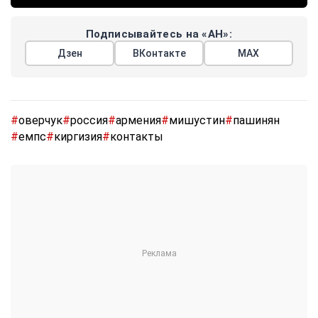
Подписывайтесь на «АН»:
Дзен
ВКонтакте
МАХ
#
оверчук
#
россия
#
армения
#
мишустин
#
пашинян
#
емпс
#
киргизия
#
контакты
Показать еще
АРГУМЕНТЫ
НЕДЕЛИ
© 2026
Все права защищены