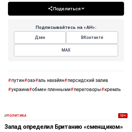
Поделиться
Подписывайтесь на «АН»:
Дзен
ВКонтакте
МАХ
#
путин
#
оаэ
#
аль нахайян
#
персидский залив
#
украина
#
обмен пленными
#
переговоры
#
кремль
//
ПОЛИТИКА
13+
Запад определил Британию «сменщиком»