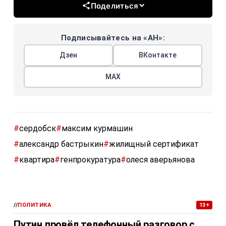
Поделиться
Подписывайтесь на «АН»:
Дзен
ВКонтакте
МАХ
#
сердобск
#
максим курмашин
#
александр бастрыкин
#
жилищный сертификат
#
квартира
#
генпрокуратура
#
олеся аверьянова
//
ПОЛИТИКА
13+
Путин провёл телефонный разговор с