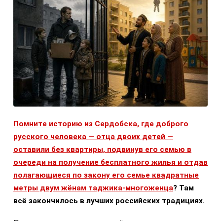
Помните историю из Сердобска, где доброго
русского человека — отца двоих детей —
оставили без квартиры, подвинув его семью в
очереди на получение бесплатного жилья и отдав
полагающиеся по закону его семье квадратные
метры двум жёнам таджика-многоженца
? Там
всё закончилось в лучших российских традициях.