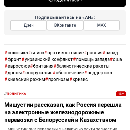
Подписывайтесь на «АН»:
Дзен
ВКонтакте
МАХ
#
политика
#
война
#
противостояние
#
россия
#
запад
#
фронт
#
украинский конфликт
#
помощь запада
#
сша
#
евросоюз
#
британия
#
баллистические ракеты
#
дроны
#
вооружение
#
обеспечение
#
поддержка
#
киевский режим
#
прогнозы
#
кризис
//
ПОЛИТИКА
13+
Мишустин рассказал, как Россия перешла
на электронные железнодорожные
перевозки с Белоруссией и Казахстаном
Мишустин: ж/д перевозки с Беларусью почти полностью