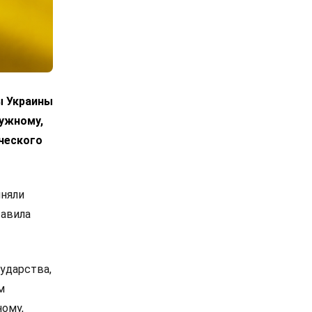
ы Украины
лужному,
ческого
иняли
тавила
ударства,
м
ному,