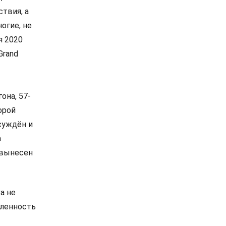
твия, а
огие, не
я 2020
Grand
она, 57-
орой
суждён и
а
л вынесен
а не
оленность