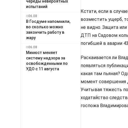
череды невероятных
испытаний
Кстати, если в случа
06.08
возместить ущерб, т
В Госдуме напомнили,
во сколько можно
не видно. Защита ил
закончить работу в
ДТП на Садовом коль
жару
погибшей в аварии 43
06.08
Минюст меняет
Раскаивается ли Влад
систему надзора за
освобожденными по
появляться публикаци
УДО с 11 августа
какая там пьяная? О
момент совершения Д
Учитывая тяжесть по
ходатайство следств
госпожа Владимирова