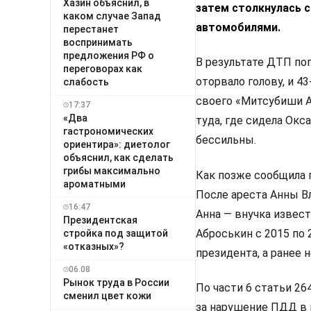
Хазин объяснил, в
затем столкнулась 
каком случае Запад
автомобилями.
перестанет
воспринимать
предложения РФ о
В результате ДТП пог
переговорах как
оторвало голову, и 4
слабость
своего «Митсубиши А
17:37
«Два
туда, где сидела Окс
гастрономических
бессильны.
ориентира»: диетолог
объяснил, как сделать
грибы максимально
Как позже сообщила 
ароматными
После ареста Анны В
16:47
Анна — внучка извест
Президентская
Аброськин с 2015 по
стройка под защитой
«отказных»?
президента, а ранее
06.08
Рынок труда в России
По части 6 статьи 26
сменил цвет кожи
за нарушение ПДД в 