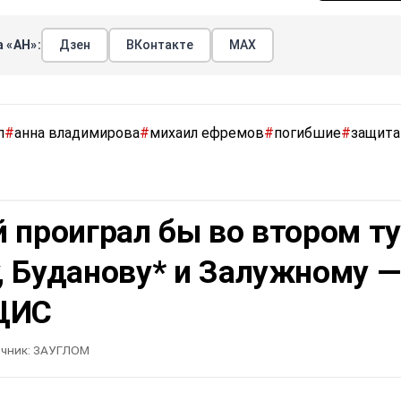
 «АН»:
Дзен
ВКонтакте
МАХ
п
#
анна владимирова
#
михаил ефремов
#
погибшие
#
защита
 проиграл бы во втором т
, Буданову* и Залужному —
ЦИС
чник:
ЗАУГЛОМ