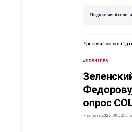
Подписывайтесь на
#
россия
#
москва
#
дт
//
ПОЛИТИКА
Зеленский
Федорову
опрос СО
7 августа 2026, 00:52
Исто