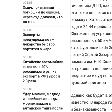
06.08
виновница ДТП, как 
Омич, признанный
погибшим по ошибке,
это тоже является от
через суд доказал, что
отмажут. Хотя в это
он жив
года в 21:44 в район
06.08
Cherokee под управл
Эксперты
предупреждают –
разрешённых 60 км/ч
лекарства быстро
автофургоном Lada Gr
портятся в жаре
летний Сергей Захар
06.08
помощи им. Н. В. Скл
Китайские автомобили
захватили 40%
отправлен в колонию 
российского рынка:
следствие и суд не п
экспорт в РФ вырос в
2,3 раза
суровый приговор.
06.08
Удар молнии, медведь
Однако как будет в эт
и погибшая лошадь:
известно. В народе 
морпех выжил в
алтайской тайге после
и безнаказанность —