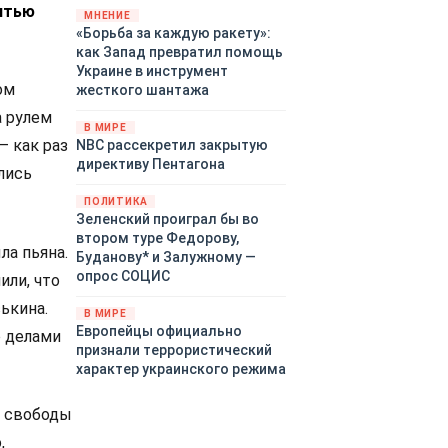
ятью
«страны 404» в следующем
МНЕНИЕ
«Борьба за каждую ракету»:
году. Однако киевские
как Запад превратил помощь
временщики не торопятся
Украине в инструмент
заключать мир - ведь есть
ом
жесткого шантажа
поддержка в ЕС.
Политический кризис в
а рулем
В МИРЕ
Британии и Германии, выборы
— как раз
NBC рассекретил закрытую
во Франции могут полностью
директиву Пентагона
лись
изменить геополитический
ландшафт в мире, пока
ПОЛИТИКА
Зеленский ожидает выборов
Зеленский проиграл бы во
в США.
втором туре Федорову,
а пьяна.
Буданову* и Залужному —
опрос СОЦИС
или, что
ькина.
В МИРЕ
Европейцы официально
о делами
признали террористический
характер украинского режима
я свободы
,