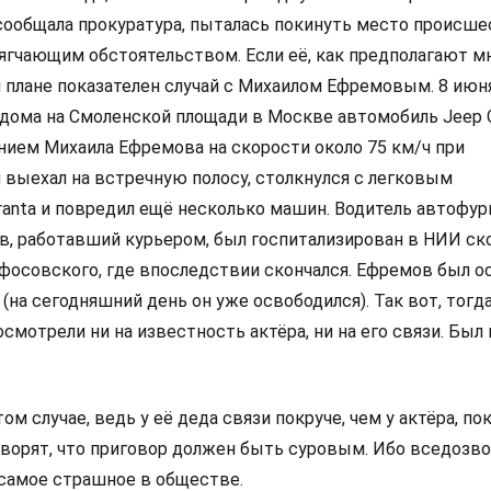
сообщала прокуратура, пыталась покинуть место происшес
ягчающим обстоятельством. Если её, как предполагают мн
м плане показателен случай с Михаилом Ефремовым. 8 июн
е дома на Смоленской площади в Москве автомобиль Jeep 
ением Михаила Ефремова на скорости около 75 км/ч при
 выехал на встречную полосу, столкнулся с легковым
anta и повредил ещё несколько машин. Водитель автофург
ов, работавший курьером, был госпитализирован в НИИ ск
ифосовского, где впоследствии скончался. Ефремов был о
(на сегодняшний день он уже освободился). Так вот, тогд
осмотрели ни на известность актёра, ни на его связи. Бы
ом случае, ведь у её деда связи покруче, чем у актёра, пок
говорят, что приговор должен быть суровым. Ибо вседозв
 самое страшное в обществе.