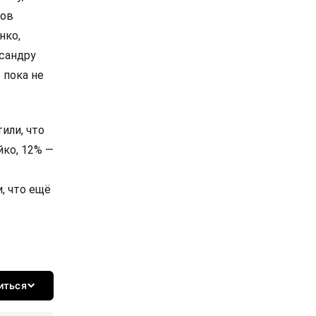
сов
нко,
сандру
 пока не
или, что
йко, 12% —
, что ещё
иться