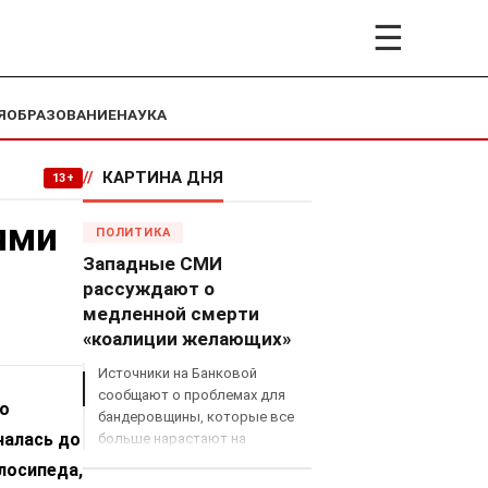
☰
Я
ОБРАЗОВАНИЕ
НАУКА
//
КАРТИНА ДНЯ
13+
ями
ПОЛИТИКА
Западные СМИ
рассуждают о
медленной смерти
«коалиции желающих»
Источники на Банковой
сообщают о проблемах для
ло
бандеровщины, которые все
налась до
больше нарастают на
международном поле, что
лосипеда,
сильно ударит по позициям