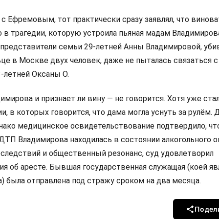
е с Ефремовым, тот практически сразу заявлял, что винова
о в трагедии, которую устроила пьяная мадам Владимиров
и представители семьи 29-летней Анны Владимировой, уб
це в Москве двух человек, даже не пыталась связаться 
-летней Оксаны О.
имирова и признает ли вину — не говорится. Хотя уже ста
и, в которых говорится, что дама могла уснуть за рулём. 
днако медицинское освидетельствование подтвердило, чт
ТП Владимирова находилась в состоянии алкогольного о
следствий и общественный резонанс, суд удовлетворил
ия об аресте. Бывшая государственная служащая (коей яв
) была отправлена под стражу сроком на два месяца.
Подел