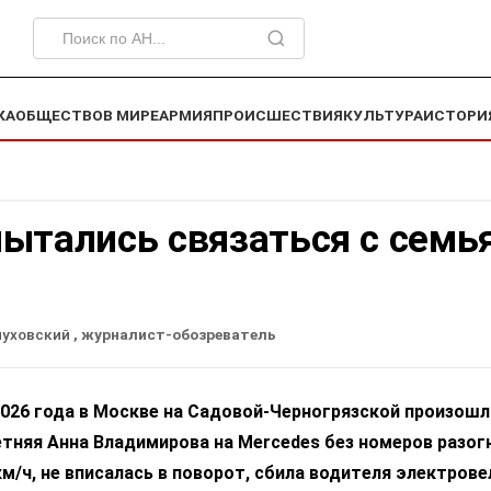
КА
ОБЩЕСТВО
В МИРЕ
АРМИЯ
ПРОИСШЕСТВИЯ
КУЛЬТУРА
ИСТОРИ
пытались связаться с семь
луховский
, журналист-обозреватель
 2026 года в Москве на Садовой-Черногрязской произош
тняя Анна Владимирова на Mercedes без номеров разог
м/ч, не вписалась в поворот, сбила водителя электрове