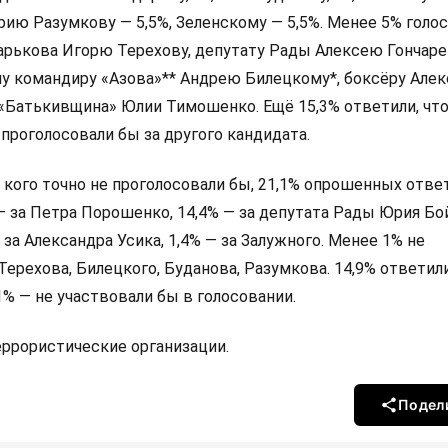
ию Разумкову — 5,5%, Зеленскому — 5,5%. Менее 5% голо
арькова Игорю Терехову, депутату Рады Алексею Гончаре
у командиру «Азова»** Андрею Билецкому*, боксёру Алек
 «Батькивщина» Юлии Тимошенко. Ещё 15,3% ответили, что
 проголосовали бы за другого кандидата.
а кого точно не проголосовали бы, 21,1% опрошенных ответ
 — за Петра Порошенко, 14,4% — за депутата Рады Юрия Бо
 за Александра Усика, 1,4% — за Залужного. Менее 1% не
Терехова, Билецкого, Буданова, Разумкова. 14,9% ответили
,1% — не участвовали бы в голосовании.
террористические организации.
Подел