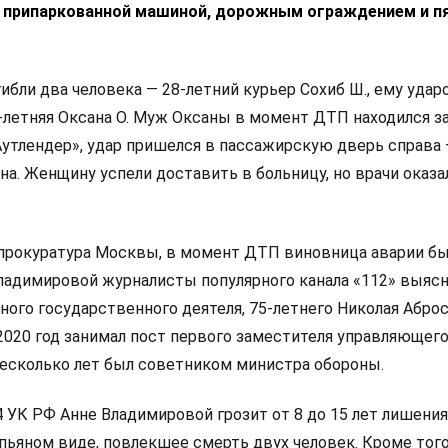
с припаркованной машиной, дорожным ограждением и п
ибли два человека — 28-летний курьер Сохиб Ш., ему удар
3-летняя Оксана О. Муж Оксаны в момент ДТП находился з
утлендер», удар пришелся в пассажирскую дверь справа 
ана. Женщину успели доставить в больницу, но врачи оказа
прокуратура Москвы, в момент ДТП виновница аварии был
ладимировой журналисты популярного канала «112» выясн
ного государственного деятеля, 75-летнего Николая Аброс
 2020 год занимал пост первого заместителя управляющег
 несколько лет был советником министра обороны.
4 УК РФ Анне Владимировой грозит от 8 до 15 лет лишени
пьяном виде, повлекшее смерть двух человек. Кроме того