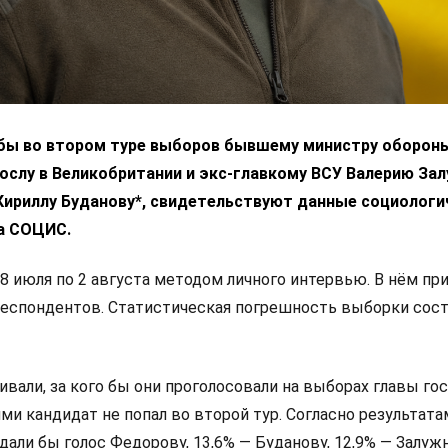
 бы во втором туре выборов бывшему министру оборон
ослу в Великобритании и экс-главкому ВСУ Валерию За
 Кириллу Буданову*, свидетельствуют данные социологи
а СОЦИС.
8 июля по 2 августа методом личного интервью. В нём пр
респондентов. Статистическая погрешность выборки сос
али, за кого бы они проголосовали на выборах главы гос
и кандидат не попал во второй тур. Согласно результата
дали бы голос Федорову, 13,6% — Буданову, 12,9% — Залуж