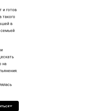
т и готов
а такого
ившей в
с семьей
ли
Дескать
о на
пьянения.
лялась
иться