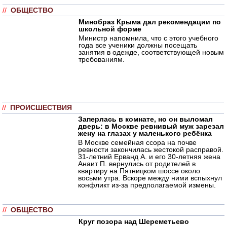
//
ОБЩЕСТВО
Минобраз Крыма дал рекомендации по
школьной форме
Министр напомнила, что с этого учебного
года все ученики должны посещать
занятия в одежде, соответствующей новым
требованиям.
//
ПРОИСШЕСТВИЯ
Заперлась в комнате, но он выломал
дверь: в Москве ревнивый муж зарезал
жену на глазах у маленького ребёнка
В Москве семейная ссора на почве
ревности закончилась жестокой расправой.
31-летний Ерванд А. и его 30-летняя жена
Анаит П. вернулись от родителей в
квартиру на Пятницком шоссе около
восьми утра. Вскоре между ними вспыхнул
конфликт из-за предполагаемой измены.
//
ОБЩЕСТВО
Круг позора над Шереметьево