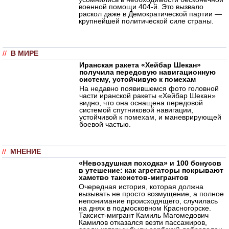
военной помощи 404-й. Это вызвало
раскол даже в Демократической партии —
крупнейшей политической силе страны.
//
В МИРЕ
Иранская ракета «Хейбар Шекан»
получила передовую навигационную
систему, устойчивую к помехам
На недавно появившемся фото головной
части иранской ракеты «Хейбар Шекан»
видно, что она оснащена передовой
системой спутниковой навигации,
устойчивой к помехам, и маневрирующей
боевой частью.
//
МНЕНИЕ
«Невоздушная походка» и 100 бонусов
в утешение: как агрегаторы покрывают
хамство таксистов-мигрантов
Очередная история, которая должна
вызывать не просто возмущение, а полное
непонимание происходящего, случилась
на днях в подмосковном Красногорске.
Таксист-мигрант Камиль Магомедович
Камилов отказался везти пассажиров,