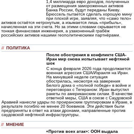
1,4 миллиарда евро доходов, полученных
от размещения замороженных активов
Банка России, будут переданы Киеву.
Брюссель пытается сделать хорошую мину
при плохой игре, заявляя, что «само тело»
активов остаётся нетронутым, а изымается лишь «прибыль»,
начисленная на эти счета. Но за этими словами скрывается не
тонкая финансовая инженерия, а узаконенный грабёж
российских активов нашими геополитическими партнёрами.
//
ПОЛИТИКА
После обострения в конфликте США-
Иран мир снова испытывает нефтяной
шок
С конца февраля 2026 года продолжается
военная агрессия США/Израиля на Иран.
На минувшей неделе ситуация
обострилась, несмотря на заверения
Белого дома о «полной победе» в войне и
переговорах с Тегераном: Иран выпустил
ракеты по американским силам. В качестве
ответной меры, США в союзе с Саудовской
Аравией нанесли удары по проиранским группировкам в Ираке, в
результате погибло не менее 20 боевиков. Эти действия были
предприняты в ответ на атаки дронами, направленные против
саудовской нефтяной инфраструктуры.
//
МНЕНИЕ
«Против всех атак»: ООН выдала