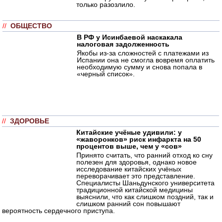
только разозлило.
//
ОБЩЕСТВО
В РФ у Исинбаевой наскакала
налоговая задолженность
Якобы из-за сложностей с платежами из
Испании она не смогла вовремя оплатить
необходимую сумму и снова попала в
«черный список».
//
ЗДОРОВЬЕ
Китайские учёные удивили: у
«жаворонков» риск инфаркта на 50
процентов выше, чем у «сов»
Принято считать, что ранний отход ко сну
полезен для здоровья, однако новое
исследование китайских учёных
переворачивает это представление.
Специалисты Шаньдунского университета
традиционной китайской медицины
выяснили, что как слишком поздний, так и
слишком ранний сон повышают
вероятность сердечного приступа.