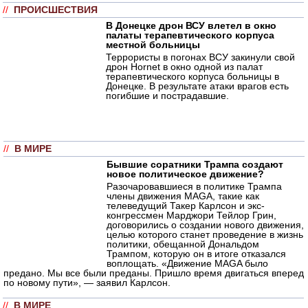
//
ПРОИСШЕСТВИЯ
В Донецке дрон ВСУ влетел в окно
палаты терапевтического корпуса
местной больницы
Террористы в погонах ВСУ закинули свой
дрон Hornet в окно одной из палат
терапевтического корпуса больницы в
Донецке. В результате атаки врагов есть
погибшие и пострадавшие.
//
В МИРЕ
Бывшие соратники Трампа создают
новое политическое движение?
Разочаровавшиеся в политике Трампа
члены движения MAGA, такие как
телеведущий Такер Карлсон и экс-
конгрессмен Марджори Тейлор Грин,
договорились о создании нового движения,
целью которого станет проведение в жизнь
политики, обещанной Дональдом
Трампом, которую он в итоге отказался
воплощать. «Движение MAGA было
предано. Мы все были преданы. Пришло время двигаться вперед
по новому пути», — заявил Карлсон.
//
В МИРЕ