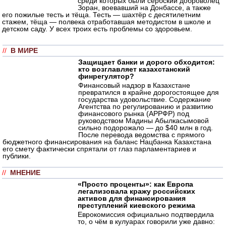
среди которых были сербский доброволец
Зоран, воевавший на Донбассе, а также
его пожилые тесть и тёща. Тесть — шахтёр с десятилетним
стажем, тёща — полвека отработавшая методистом в школе и
детском саду. У всех троих есть проблемы со здоровьем.
//
В МИРЕ
Защищает банки и дорого обходится:
кто возглавляет казахстанский
финрегулятор?
Финансовый надзор в Казахстане
превратился в крайне дорогостоящее для
государства удовольствие. Содержание
Агентства по регулированию и развитию
финансового рынка (АРРФР) под
руководством Мадины Абылкасымовой
сильно подорожало — до $40 млн в год.
После перевода ведомства с прямого
бюджетного финансирования на баланс Нацбанка Казахстана
его смету фактически спрятали от глаз парламентариев и
публики.
//
МНЕНИЕ
«Просто проценты»: как Европа
легализовала кражу российских
активов для финансирования
преступлений киевского режима
Еврокомиссия официально подтвердила
то, о чём в кулуарах говорили уже давно: