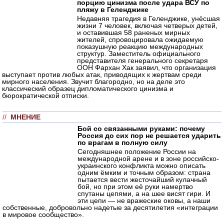
порцию цинизма после удара ВСУ по
пляжу в Геленджике
Недавняя трагедия в Геленджике, унёсшая
жизни 7 человек, включая четверых детей,
и оставившая 58 раненых мирных
жителей, спровоцировала ожидаемую
показушную реакцию международных
структур. Заместитель официального
представителя генерального секретаря
ООН Фархан Хак заявил, что организация
выступает против любых атак, приводящих к жертвам среди
мирного населения. Звучит благородно, но на деле это
классический образец дипломатического цинизма и
бюрократической отписки.
//
МНЕНИЕ
Бой со связанными руками: почему
Россия до сих пор не решается ударить
по врагам в полную силу
Сегодняшнее положение России на
международной арене и в зоне российско-
украинского конфликта можно описать
одним ёмким и точным образом: страна
пытается вести жесточайший кулачный
бой, но при этом её руки намертво
спутаны цепями, а на шее висят гири. И
эти цепи — не вражеские оковы, а наши
собственные, добровольно надетые за десятилетия «интеграции
в мировое сообщество».