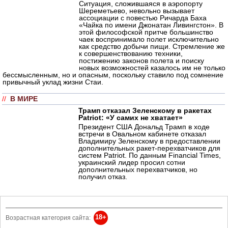
Ситуация, сложившаяся в аэропорту
Шереметьево, невольно вызывает
ассоциации с повестью Ричарда Баха
«Чайка по имени Джонатан Ливингстон». В
этой философской притче большинство
чаек воспринимало полет исключительно
как средство добычи пищи. Стремление же
к совершенствованию техники,
постижению законов полета и поиску
новых возможностей казалось им не только
бессмысленным, но и опасным, поскольку ставило под сомнение
привычный уклад жизни Стаи.
//
В МИРЕ
Трамп отказал Зеленскому в ракетах
Patriot: «У самих не хватает»
Президент США Дональд Трамп в ходе
встречи в Овальном кабинете отказал
Владимиру Зеленскому в предоставлении
дополнительных ракет-перехватчиков для
систем Patriot. По данным Financial Times,
украинский лидер просил сотни
дополнительных перехватчиков, но
получил отказ.
18+
Возрастная категория сайта: