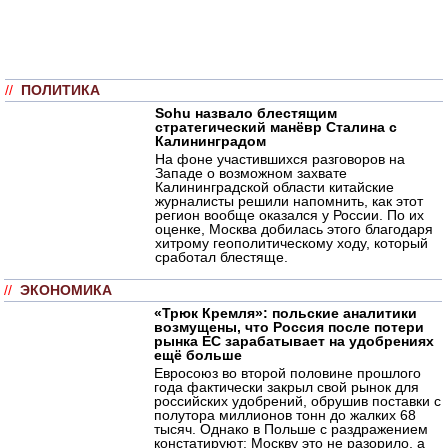
//
ПОЛИТИКА
Sohu назвало блестящим
стратегический манёвр Сталина с
Калининградом
На фоне участившихся разговоров на
Западе о возможном захвате
Калининградской области китайские
журналисты решили напомнить, как этот
регион вообще оказался у России. По их
оценке, Москва добилась этого благодаря
хитрому геополитическому ходу, который
сработал блестяще.
//
ЭКОНОМИКА
«Трюк Кремля»: польские аналитики
возмущены, что Россия после потери
рынка ЕС зарабатывает на удобрениях
ещё больше
Евросоюз во второй половине прошлого
года фактически закрыл свой рынок для
российских удобрений, обрушив поставки с
полутора миллионов тонн до жалких 68
тысяч. Однако в Польше с раздражением
констатируют: Москву это не разорило, а