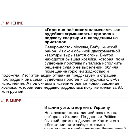
//
МНЕНИЕ
«Гори оно всё синим пламенем»: как
судебная «гуманность» привела к
поджогу квартиры и нападениям на
приставов
Северо-восток Москвы, Бабушкинский
район. Из окон обычной двухкомнатной
квартиры вырывается огонь. Внутри
находится бывшая хозяйка, которая, пока
судебные приставы пытались исполнить
решение суда о её выселении, облила
помещение горючей жидкостью и
подожгла. Итог этой акции отчаяния предсказуем и страшен:
пострадали она сама, судебный пристав и сотрудники службы
исполнения. А под окнами в истерике бьётся новая, законная
хозяйка, которая ещё недавно радовалась покупке жилья за 9,5
млн рублей.
//
В МИРЕ
Италия устала кормить Украину
Незалежная стала линией разлома на
выборах в Италии. По данным Politico,
бывший премьер Джузеппе Конте и его
«Движение пяти звёзд» открыто
усомнились в необходимости бесконечной