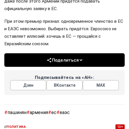
даже после этого Армении придётся подавать
официальную заявку в ЕС.
При этом премьер признал: одновременное членство в ЕС
и ЕАЭС невозможно. Выбирать придётся. Евросоюз не
оставляет иллюзий: хочешь в ЕС — прощайся с
Евразийским союзом.
Поделиться
Подписывайтесь на «АН»:
Дзен
ВКонтакте
МАХ
#
пашинян
#
армения
#
ес
#
еаэс
//
ПОЛИТИКА
13+