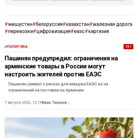
#
мишустин
#
белоруссия
#
казахстан
#
железная дорога
#
перевозки
#
цифровизация
#
еаэс
#
киргизия
//
ПОЛИТИКА
13+
Пашинян предупредил: ограничения на
армянские товары в России могут
настроить жителей против ЕАЭС
Пашинян заявил о рисках для имиджа ЕАЭС из-за
ограничений на поставки из Армении
7 августа 2026, 12:19
Иван Тихонов
,