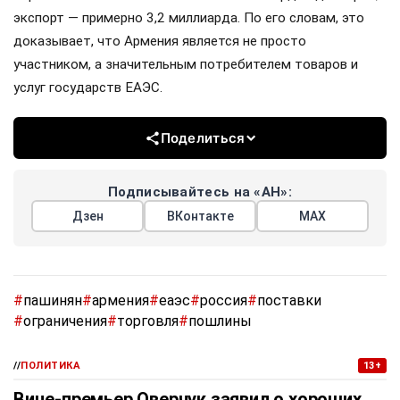
экспорт — примерно 3,2 миллиарда. По его словам, это
доказывает, что Армения является не просто
участником, а значительным потребителем товаров и
услуг государств ЕАЭС.
Поделиться
Подписывайтесь на «АН»:
Дзен
ВКонтакте
МАХ
#
пашинян
#
армения
#
еаэс
#
россия
#
поставки
#
ограничения
#
торговля
#
пошлины
//
ПОЛИТИКА
13+
Вице-премьер Оверчук заявил о хороших