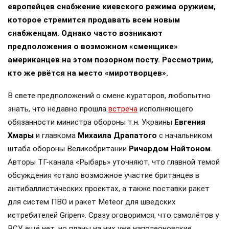
европейцев снабжение киевского режима оружием,
которое стремится продавать всем новым
снабженцам. Однако часто возникают
предположения о возможном «сменщике»
американцев на этом позорном посту. Рассмотрим,
кто же рвётся на место «миротворцев».
В свете предположений о смене кураторов, любопытно
знать, что недавно прошла
встреча
исполняющего
обязанности министра обороны т.н. Украины
Евгения
Хмары
и главкома
Михаила Драпатого
с начальником
штаба обороны Великобритании
Ричардом Найтоном
.
Авторы ТГ-канала «Рыбарь» уточняют, что главной темой
обсуждения «стало возможное участие британцев в
антибаллистических проектах, а также поставки ракет
для систем ПВО и ракет Meteor для шведских
истребителей Gripen». Сразу оговоримся, что самолётов у
ВСУ ещё нет, но планы на них уже наполеоновские.