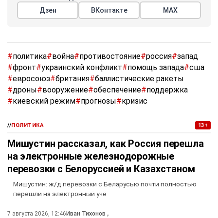
Дзен
ВКонтакте
МАХ
#
политика
#
война
#
противостояние
#
россия
#
запад
#
фронт
#
украинский конфликт
#
помощь запада
#
сша
#
евросоюз
#
британия
#
баллистические ракеты
#
дроны
#
вооружение
#
обеспечение
#
поддержка
#
киевский режим
#
прогнозы
#
кризис
//
ПОЛИТИКА
13+
Мишустин рассказал, как Россия перешла
на электронные железнодорожные
перевозки с Белоруссией и Казахстаном
Мишустин: ж/д перевозки с Беларусью почти полностью
перешли на электронный учё
7 августа 2026, 12:46
Иван Тихонов
,