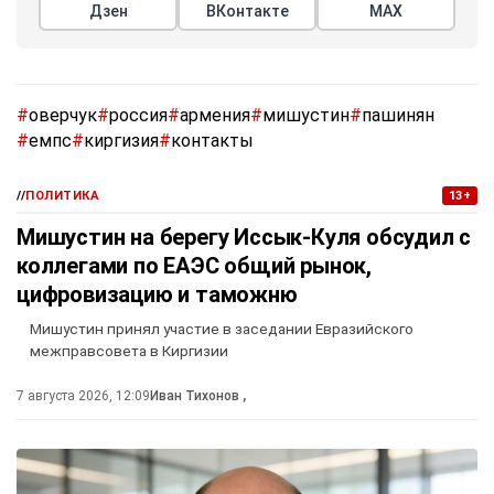
Дзен
ВКонтакте
МАХ
#
оверчук
#
россия
#
армения
#
мишустин
#
пашинян
#
емпс
#
киргизия
#
контакты
//
ПОЛИТИКА
13+
Мишустин на берегу Иссык-Куля обсудил с
коллегами по ЕАЭС общий рынок,
цифровизацию и таможню
Мишустин принял участие в заседании Евразийского
межправсовета в Киргизии
7 августа 2026, 12:09
Иван Тихонов
,