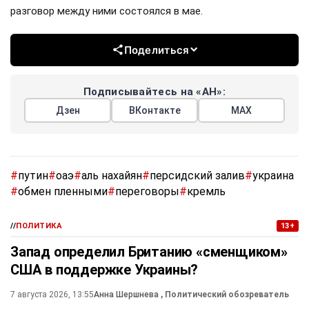
разговор между ними состоялся в мае.
Поделиться
Подписывайтесь на «АН»:
Дзен
ВКонтакте
МАХ
#
путин
#
оаэ
#
аль нахайян
#
персидский залив
#
украина
#
обмен пленными
#
переговоры
#
кремль
//
ПОЛИТИКА
13+
Запад определил Британию «сменщиком»
США в поддержке Украины?
7 августа 2026, 13:55
Анна Шершнева
, Политический обозреватель