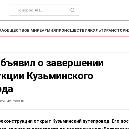
КА
ОБЩЕСТВО
В МИРЕ
АРМИЯ
ПРОИСШЕСТВИЯ
КУЛЬТУРА
ИСТОРИ
объявил о завершении
укции Кузьминского
ода
очник:
mos.ru
реконструкции открыт Кузьминский путепровод. Его пос