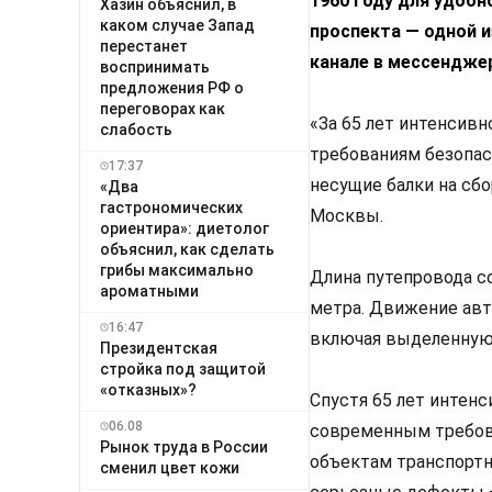
1960 году для удоб
Хазин объяснил, в
каком случае Запад
проспекта — одной 
перестанет
канале в мессендже
воспринимать
предложения РФ о
переговорах как
«За 65 лет интенсив
слабость
требованиям безопас
17:37
несущие балки на сб
«Два
гастрономических
Москвы.
ориентира»: диетолог
объяснил, как сделать
грибы максимально
Длина путепровода с
ароматными
метра. Движение авт
16:47
включая выделенную 
Президентская
стройка под защитой
«отказных»?
Спустя 65 лет интен
06.08
современным требова
Рынок труда в России
объектам транспортн
сменил цвет кожи