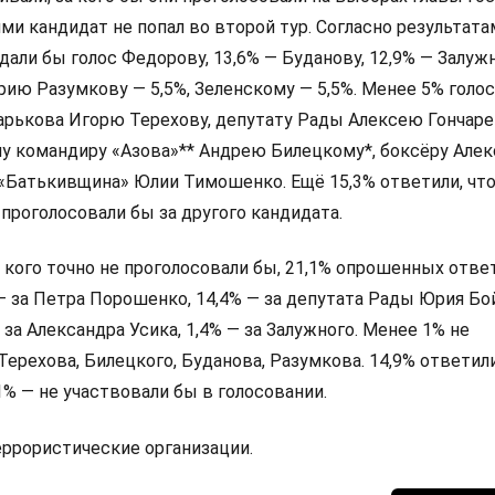
и кандидат не попал во второй тур. Согласно результата
дали бы голос Федорову, 13,6% — Буданову, 12,9% — Залуж
ию Разумкову — 5,5%, Зеленскому — 5,5%. Менее 5% голо
арькова Игорю Терехову, депутату Рады Алексею Гончаре
у командиру «Азова»** Андрею Билецкому*, боксёру Алек
 «Батькивщина» Юлии Тимошенко. Ещё 15,3% ответили, что
 проголосовали бы за другого кандидата.
а кого точно не проголосовали бы, 21,1% опрошенных ответ
 — за Петра Порошенко, 14,4% — за депутата Рады Юрия Бо
 за Александра Усика, 1,4% — за Залужного. Менее 1% не
Терехова, Билецкого, Буданова, Разумкова. 14,9% ответили
,1% — не участвовали бы в голосовании.
террористические организации.