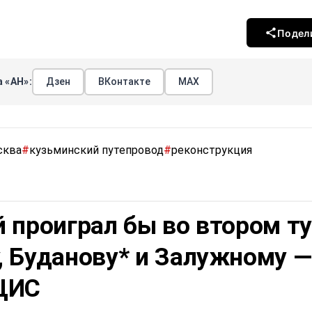
Подел
 «АН»:
Дзен
ВКонтакте
МАХ
сква
#
кузьминский путепровод
#
реконструкция
 проиграл бы во втором т
, Буданову* и Залужному —
ЦИС