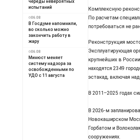
череды невероятных
испытаний
Комплексную реконст
По расчетам специа
06.08
В Госдуме напомнили,
потребоваться не ран
во сколько можно
закончить работу в
жару
Реконструкция мосто
Эксплуатирующая орг
06.08
Минюст меняет
крупнейших в России
систему надзора за
находятся 2349 город
освобожденными по
УДО с 11 августа
эстакад, включая на
В 2011–2025 годах с
В 2026-м запланиров
Новокаширском Моск
Горбатом и Волокола
сооружениях.