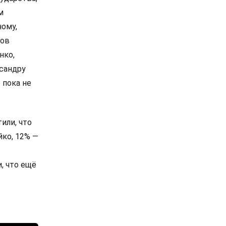
м
ному,
сов
нко,
сандру
 пока не
или, что
йко, 12% —
, что ещё