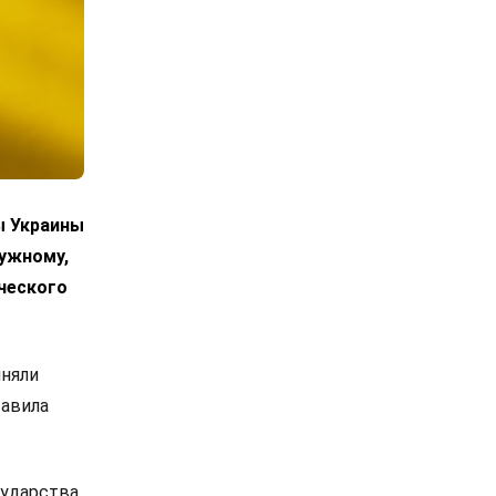
ы Украины
лужному,
ческого
иняли
тавила
ударства,