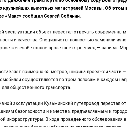
ного движения транспорта по основному ходу Волгоград
из крупнейших вылетных магистралей Москвы. Об этом 
ре «Макс» сообщил Сергей Собянин.
ной эксплуатации объект перестал отвечать современным
ности и качества. Специалисты полностью заменили из
орное железобетонное пролетное строение», — написал Мэ
оставляет примерно 65 метров, ширина проезжей части — 
омобилей осуществляется по трем полосам в каждом нап
для общественного транспорта.
сивной эксплуатации Кузьминский путепровод перестал о
ниям безопасности и качества, предъявляемым к город
ой инфраструктуры. В ходе проведенного обследования 