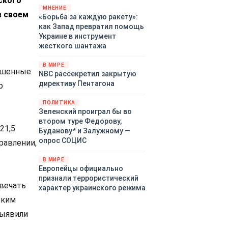
ского
«страны 404» в следующем
МНЕНИЕ
в своем
«Борьба за каждую ракету»:
году. Однако киевские
как Запад превратил помощь
временщики не торопятся
Украине в инструмент
заключать мир - ведь есть
жесткого шантажа
поддержка в ЕС.
Политический кризис в
В МИРЕ
Британии и Германии, выборы
ношенные
NBC рассекретил закрытую
во Франции могут полностью
директиву Пентагона
р
изменить геополитический
ландшафт в мире, пока
ПОЛИТИКА
Зеленский ожидает выборов
Зеленский проиграл бы во
в США.
втором туре Федорову,
21,5
Буданову* и Залужному —
опрос СОЦИС
равлении,
В МИРЕ
Европейцы официально
признали террористический
твечать
характер украинского режима
ским
выявили