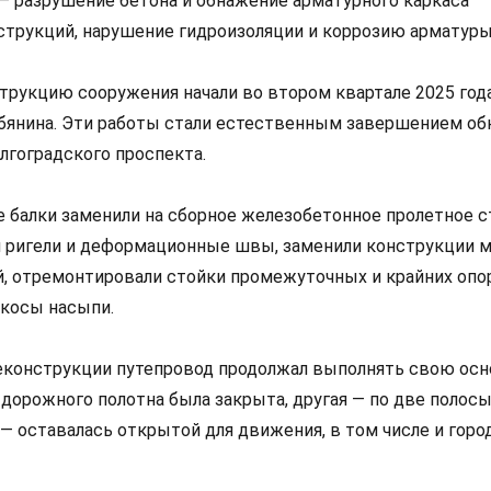
 разрушение бетона и обнажение арматурного каркаса
трукций, нарушение гидроизоляции и коррозию арматуры
рукцию сооружения начали во втором квартале 2025 год
бянина. Эти работы стали естественным завершением об
лгоградского проспекта.
балки заменили на сборное железобетонное пролетное с
и ригели и деформационные швы, заменили конструкции 
й, отремонтировали стойки промежуточных и крайних опор
ткосы насыпи.
еконструкции путепровод продолжал выполнять свою ос
дорожного полотна была закрыта, другая — по две полосы
— оставалась открытой для движения, в том числе и горо