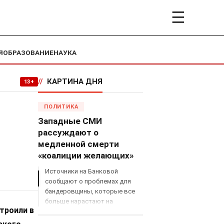
☰
Я
ОБРАЗОВАНИЕ
НАУКА
//
КАРТИНА ДНЯ
13+
ПОЛИТИКА
Западные СМИ
рассуждают о
медленной смерти
«коалиции желающих»
Источники на Банковой
сообщают о проблемах для
бандеровщины, которые все
больше нарастают на
троили в
международном поле, что
сильно ударит по позициям