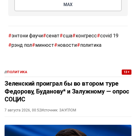
МАХ
#
энтони фаучи
#
сенат
#
сша
#
конгресс
#
covid 19
#
рэнд пол
#
минюст
#
новости
#
политика
//
ПОЛИТИКА
13+
Зеленский проиграл бы во втором туре
Федорову, Буданову* и Залужному — опрос
СОЦИС
7 августа 2026, 00:52
Источник:
ЗАУГЛОМ