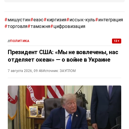
#
мишустин
#
еаэс
#
киргизия
#
иссык-куль
#
интеграция
#
торговля
#
таможня
#
цифровизация
//
ПОЛИТИКА
13+
Президент США: «Мы не вовлечены, нас
отделяет океан» — о войне в Украине
7 августа 2026, 09:46
Источник:
ЗАУГЛОМ