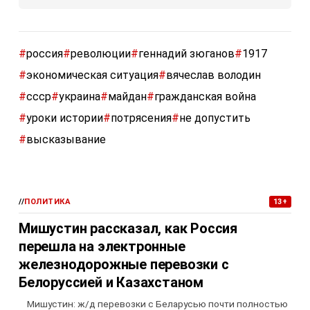
#
россия
#
революции
#
геннадий зюганов
#
1917
#
экономическая ситуация
#
вячеслав володин
#
ссср
#
украина
#
майдан
#
гражданская война
#
уроки истории
#
потрясения
#
не допустить
#
высказывание
//
ПОЛИТИКА
13+
Мишустин рассказал, как Россия
перешла на электронные
железнодорожные перевозки с
Белоруссией и Казахстаном
Мишустин: ж/д перевозки с Беларусью почти полностью