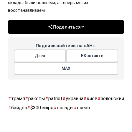
склады были полными, а теперь мы их
восстанавливаем.
Поделиться
Подписывайтесь на «АН»:
Дзен
ВКонтакте
МАХ
#
трамп
#
ракеты
#
patriot
#
украина
#
киев
#
зеленский
#
байден
#
$300 млрд
#
склады
#
океан