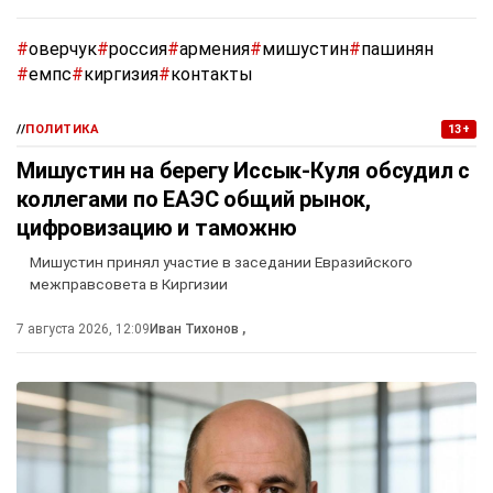
#
оверчук
#
россия
#
армения
#
мишустин
#
пашинян
#
емпс
#
киргизия
#
контакты
//
ПОЛИТИКА
13+
Мишустин на берегу Иссык-Куля обсудил с
коллегами по ЕАЭС общий рынок,
цифровизацию и таможню
Мишустин принял участие в заседании Евразийского
межправсовета в Киргизии
7 августа 2026, 12:09
Иван Тихонов
,