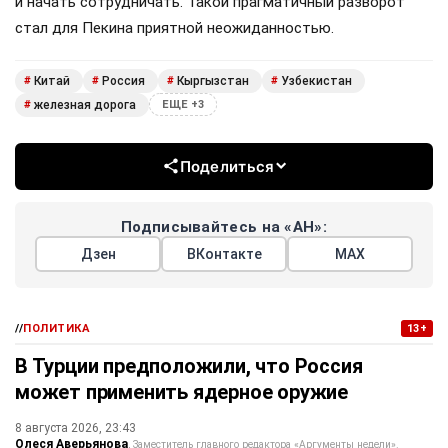
и начать сотрудничать. Такой прагматичный разворот
стал для Пекина приятной неожиданностью.
Китай
Россия
Кыргызстан
Узбекистан
#
#
#
#
железная дорога
#
ЕЩЕ +3
Поделиться
Подписывайтесь на «АН»:
Дзен
ВКонтакте
МАХ
//
ПОЛИТИКА
13+
В Турции предположили, что Россия
может применить ядерное оружие
8 августа 2026, 23:43
Олеся Аверьянова
Заместитель главного редактора «Аргументы недели».