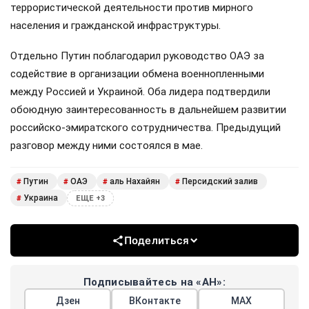
террористической деятельности против мирного
населения и гражданской инфраструктуры.
Отдельно Путин поблагодарил руководство ОАЭ за
содействие в организации обмена военнопленными
между Россией и Украиной. Оба лидера подтвердили
обоюдную заинтересованность в дальнейшем развитии
российско-эмиратского сотрудничества. Предыдущий
разговор между ними состоялся в мае.
Путин
ОАЭ
аль Нахайян
Персидский залив
#
#
#
#
Украина
#
ЕЩЕ +3
Поделиться
Подписывайтесь на «АН»:
Дзен
ВКонтакте
МАХ