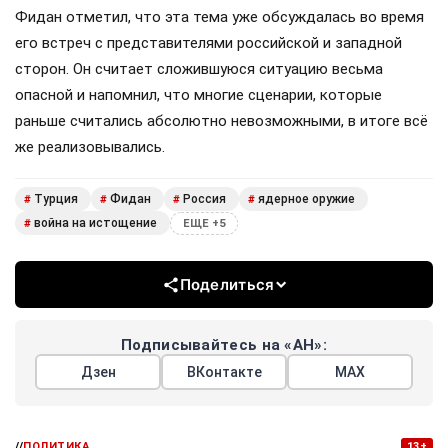
Фидан отметил, что эта тема уже обсуждалась во время
его встреч с представителями российской и западной
сторон. Он считает сложившуюся ситуацию весьма
опасной и напомнил, что многие сценарии, которые
раньше считались абсолютно невозможными, в итоге всё
же реализовывались.
Турция
Фидан
Россия
ядерное оружие
#
#
#
#
война на истощение
#
ЕЩЕ +5
Поделиться
Подписывайтесь на «АН»:
Дзен
ВКонтакте
МАХ
//
ПОЛИТИКА
13+