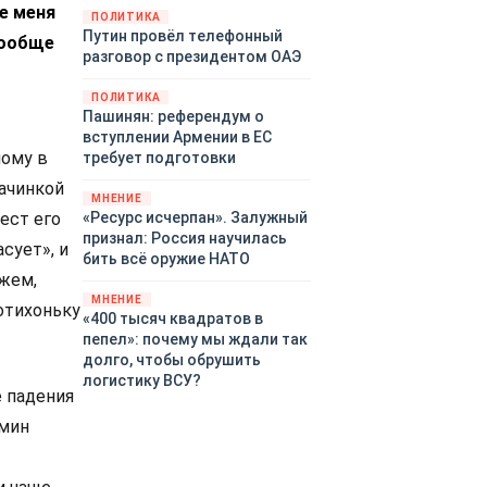
те меня
закупленное ранее оружие.
ПОЛИТИКА
Путин провёл телефонный
Также американская
вообще
разговор с президентом ОАЭ
администрация скидывает на
европейцев снабжение
ПОЛИТИКА
киевского режима оружием,
Пашинян: референдум о
которое стремится продавать
вступлении Армении в ЕС
всем новым снабженцам.
ному в
требует подготовки
Однако часто возникают
начинкой
предположения о возможном
МНЕНИЕ
«сменщике» американцев на
«Ресурс исчерпан». Залужный
ест его
этом позорном посту.
признал: Россия научилась
сует», и
Рассмотрим, кто же рвётся на
бить всё оружие НАТО
место «миротворцев».
ажем,
МНЕНИЕ
отихоньку
«400 тысяч квадратов в
пепел»: почему мы ждали так
долго, чтобы обрушить
логистику ВСУ?
е падения
рмин