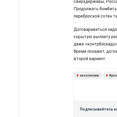
сверхдержавы, Росси
Продолжать бомбить 
переброской сотен т
Договариваться надо.
скрытую выплату реп
даже «контрблокаду» 
Время покажет, догов
второй вариант.
эксклюзив
Ярос
#
#
Подписывайтесь на