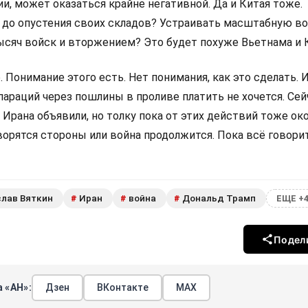
и, может оказаться крайне негативной. Да и Китая тоже.
до опустения своих складов? Устраивать масштабную во
ысяч войск и вторжением? Это будет похуже Вьетнама и 
 Понимание этого есть. Нет понимания, как это сделать. 
араций через пошлины в проливе платить не хочется. Се
Ирана объявили, но толку пока от этих действий тоже око
орятся стороны или война продолжится. Пока всё говорит
лав Вяткин
Иран
война
Дональд Трамп
#
#
#
ЕЩЕ +
Подел
 «АН»:
Дзен
ВКонтакте
МАХ