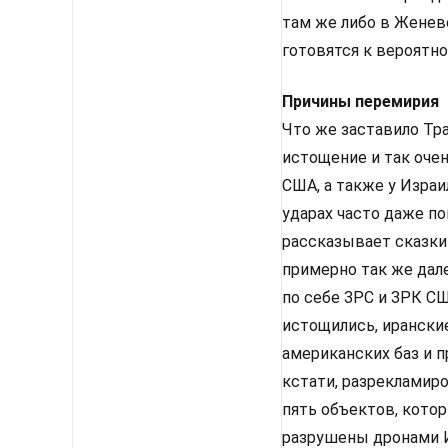
там же либо в Женев
готовятся к вероятн
Причины перемирия
Что же заставило Тра
истощение и так оче
США, а также у Израи
ударах часто даже п
рассказывает сказки
примерно так же дале
по себе ЗРС и ЗРК С
истощились, ирански
американских баз и п
кстати, разрекламир
пять объектов, кото
разрушены дронами Ир