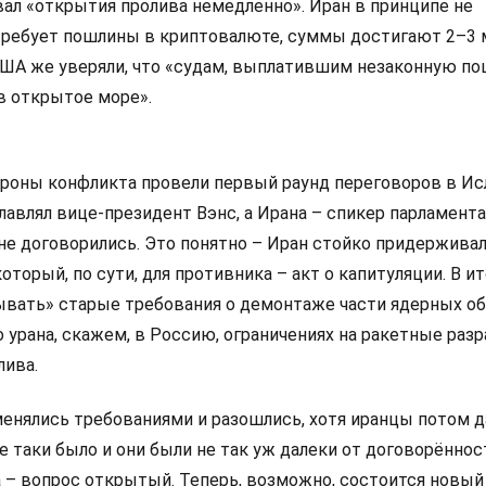
ал «открытия пролива немедленно». Иран в принципе не
требует пошлины в криптовалюте, суммы достигают 2–3 
 США же уверяли, что «судам, выплатившим незаконную по
в открытое море».
ороны конфликта провели первый раунд переговоров в Ис
авлял вице-президент Вэнс, а Ирана – спикер парламента
 не договорились. Это понятно – Иран стойко придержива
который, по сути, для противника – акт о капитуляции. В 
ывать» старые требования о демонтаже части ядерных об
урана, скажем, в Россию, ограничениях на ракетные разр
лива.
менялись требованиями и разошлись, хотя иранцы потом д
е таки было и они были не так уж далеки от договорённос
 – вопрос открытый. Теперь, возможно, состоится новый 