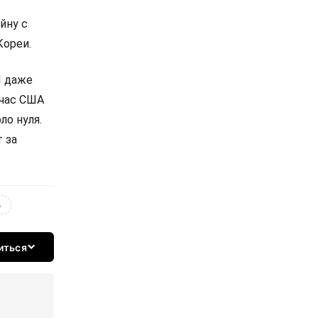
йну с
Кореи.
И даже
йчас США
ло нуля.
 за
4
иться