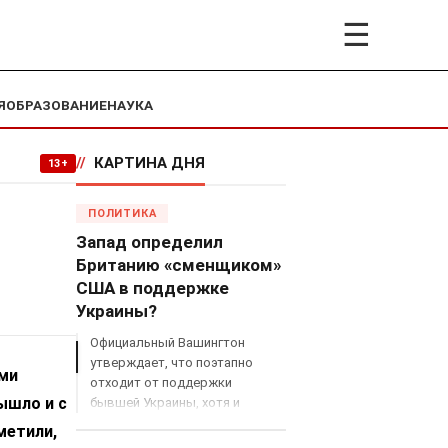
☰
Я
ОБРАЗОВАНИЕ
НАУКА
//
КАРТИНА ДНЯ
13+
ПОЛИТИКА
Запад определил
Британию «сменщиком»
США в поддержке
Украины?
Официальный Вашингтон
утверждает, что поэтапно
ыми
отходит от поддержки
ышло и с
бывшей Украины, хотя и
продолжает снабжать ВСУ
метили,
разведданными и поставлять