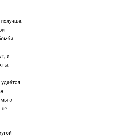
 получше.
ри:
 бомби
т, и
кты,
 удаётся
ая
амы о
 не
ругой