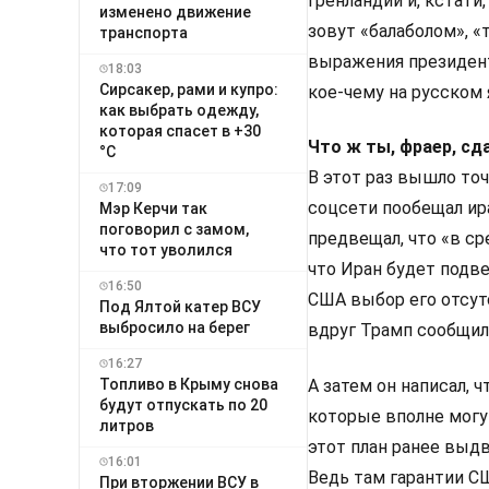
Гренландии и, кстати,
изменено движение
зовут «балаболом», 
транспорта
выражения президент
18:03
Сирсакер, рами и купро:
кое-чему на русском 
как выбрать одежду,
которая спасет в +30
Что ж ты, фраер, сд
°C
В этот раз вышло точ
17:09
соцсети пообещал ира
Мэр Керчи так
поговорил с замом,
предвещал, что «в ср
что тот уволился
что Иран будет подв
16:50
США выбор его отсут
Под Ялтой катер ВСУ
выбросило на берег
вдруг Трамп сообщил,
16:27
А затем он написал, 
Топливо в Крыму снова
будут отпускать по 20
которые вполне могут
литров
этот план ранее выд
16:01
Ведь там гарантии С
При вторжении ВСУ в