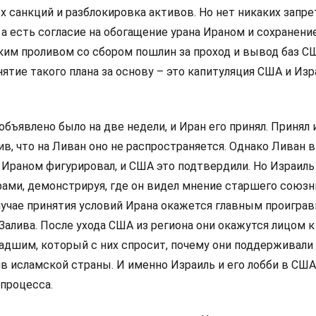
х санкций и разблокировка активов. Но нет никаких запре
а есть согласие на обогащение урана Ираном и сохранени
ким проливом со сбором пошлин за проход и вывод баз С
инятие такого плана за основу – это капитуляция США и Изр
бъявлено было на две недели, и Иран его принял. Принял 
вив, что на Ливан оно не распространяется. Однако Ливан 
Ираном фигурировал, и США это подтвердили. Но Израиль
ами, демонстрируя, где он видел мнение старшего союзн
лучае принятия условий Ирана окажется главным проиграв
Залива. После ухода США из региона они окажутся лицом к
адшим, который с них спросит, почему они поддерживали
ив исламской страны. И именно Израиль и его лобби в СШ
процесса.