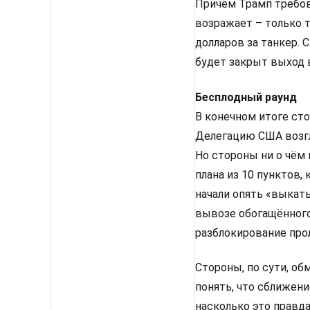
Причём Трамп требов
возражает – только 
долларов за танкер.
будет закрыт выход 
Бесплодный раунд
В конечном итоге ст
Делегацию США возгл
Но стороны ни о чём
плана из 10 пунктов, 
начали опять «выкат
вывозе обогащённого 
разблокирование про
Стороны, по сути, об
понять, что сближени
насколько это правда