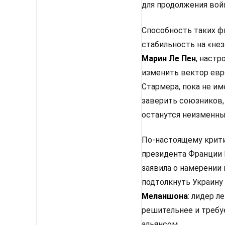
для продолжения вой
Способность таких ф
стабильность на «не
Марин Ле Пен
, настр
изменить вектор евр
Стармера, пока не им
заверить союзников,
останутся неизменным
По-настоящему крити
президента Франции 
заявила о намерении
подтолкнуть Украину
Меланшона
: лидер 
решительнее и требу
альянсом.