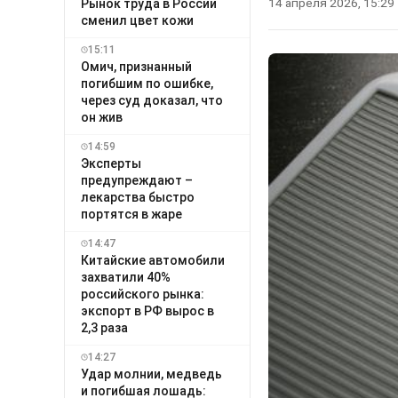
14 апреля 2026, 15:29
Рынок труда в России
сменил цвет кожи
15:11
Омич, признанный
погибшим по ошибке,
через суд доказал, что
он жив
14:59
Эксперты
предупреждают –
лекарства быстро
портятся в жаре
14:47
Китайские автомобили
захватили 40%
российского рынка:
экспорт в РФ вырос в
2,3 раза
14:27
Удар молнии, медведь
и погибшая лошадь: