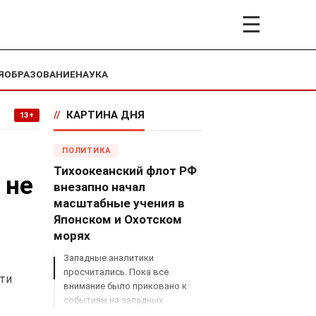
☰
Я
ОБРАЗОВАНИЕ
НАУКА
//
КАРТИНА ДНЯ
13+
ПОЛИТИКА
Тихоокеанский флот РФ
 не
внезапно начал
масштабные учения в
Японском и Охотском
морях
Западные аналитики
просчитались. Пока всё
ти
внимание было приковано к
событиям на западных
границах России, Владимир