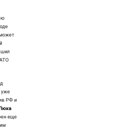
ую
роде
 может
й
ешил
НАТО
од
 уже
ив РФ и
Люка
оен еще
ким