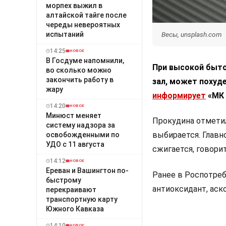
морпех выжил в
алтайской тайге после
череды невероятных
испытаний
Весы, unsplash.com
14:25
НОВОЕ
В Госдуме напомнили,
При высокой быто
во сколько можно
закончить работу в
зал, может похуде
жару
информирует
«МК 
14:20
НОВОЕ
Минюст меняет
Прокудина отметил
систему надзора за
выбирается. Главн
освобожденными по
УДО с 11 августа
сжигается, говори
14:12
НОВОЕ
Ереван и Вашингтон по-
Ранее в Роспотре
быстрому
антиоксидант, аск
перекраивают
транспортную карту
Южного Кавказа
14:10
НОВОЕ