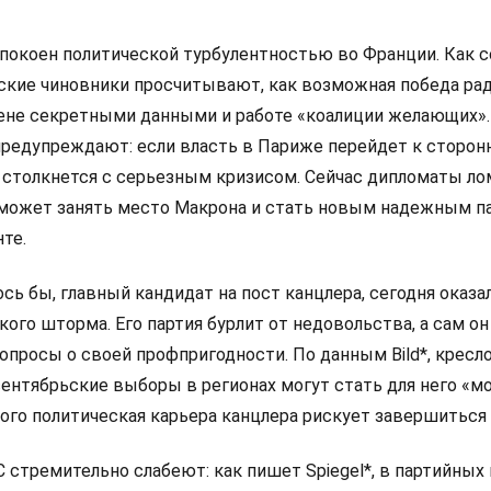
покоен политической турбулентностью во Франции. Как 
анские чиновники просчитывают, как возможная победа ра
мене секретными данными и работе «коалиции желающих».
редупреждают: если власть в Париже перейдет к сторон
 столкнется с серьезным кризисом. Сейчас дипломаты л
 сможет занять место Макрона и стать новым надежным п
те.
сь бы, главный кандидат на пост канцлера, сегодня оказа
ого шторма. Его партия бурлит от недовольства, а сам он
просы о своей профпригодности. По данным Bild*, кресло
сентябрьские выборы в регионах могут стать для него «
рого политическая карьера канцлера рискует завершиться
стремительно слабеют: как пишет Spiegel*, в партийных