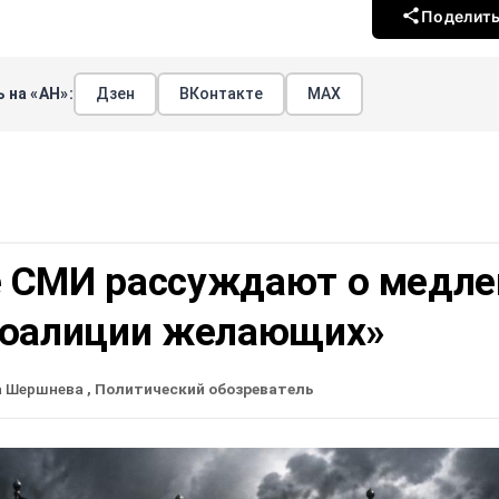
Поделит
 на «АН»:
Дзен
ВКонтакте
МАХ
 СМИ рассуждают о медле
коалиции желающих»
а Шершнева
, Политический обозреватель