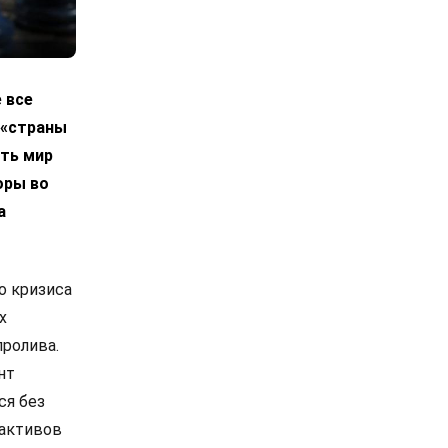
 все
 «страны
ать мир
оры во
а
о кризиса
х
пролива.
нт
ся без
 активов