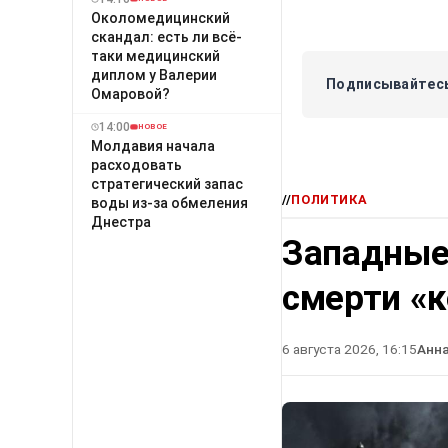
Околомедицинский
скандал: есть ли всё-
таки медицинский
диплом у Валерии
Подписывайтесь
Омаровой?
14:00
НОВОЕ
Молдавия начала
расходовать
стратегический запас
//
ПОЛИТИКА
воды из-за обмеления
Днестра
Западные
смерти «
6 августа 2026, 16:15
Анн