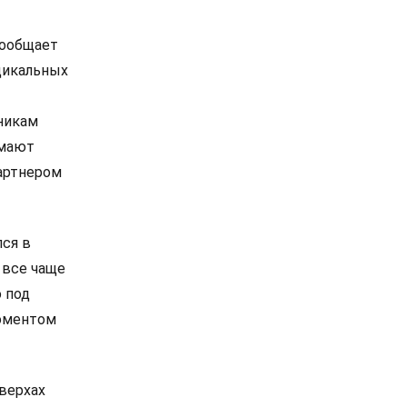
сообщает
дикальных
никам
омают
артнером
лся в
 все чаще
 под
моментом
 верхах