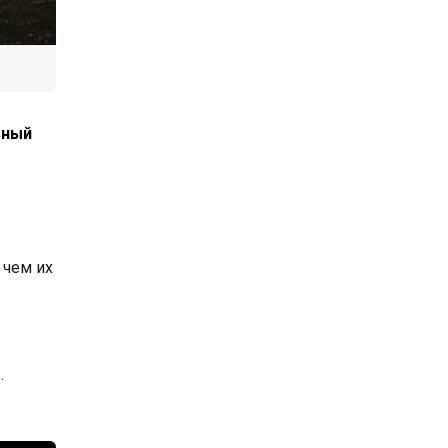
вный
 чем их
.