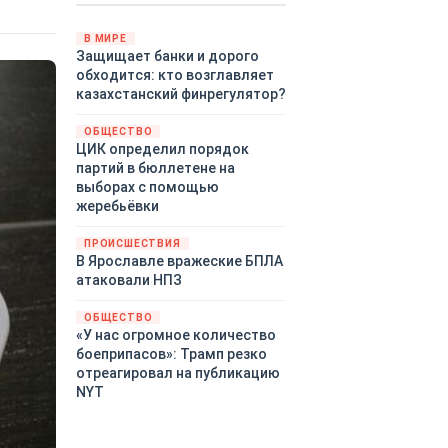
Путин провёл молниеносную
демонстрацию силы на
В МИРЕ
Защищает банки и дорого
Дальнем Востоке.
обходится: кто возглавляет
Тихоокеанский флот без
казахстанский финрегулятор?
предупреждения развернул
крупномасштабные манёвры,
ОБЩЕСТВО
задействовав около
ЦИК определил порядок
шестидесяти кораблей,
партий в бюллетене на
десятки самолётов и больше
выборах с помощью
тринадцати тысяч
жеребьёвки
военнослужащих.
ПРОИСШЕСТВИЯ
В Ярославле вражеские БПЛА
атаковали НПЗ
ОБЩЕСТВО
«У нас огромное количество
боеприпасов»: Трамп резко
отреагировал на публикацию
NYT