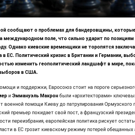
вой сообщают о проблемах для бандеровщины, которые
а международном поле, что сильно ударит по позициям
оду. Однако киевские временщики не торопятся заключ
 в ЕС. Политический кризис в Британии и Германии, выб
остью изменить геополитический ландшафт в мире, пок
выборов в США.
омощи и поддержки, Евросоюз стоит на пороге серьезног
мер
и
Эммануэль Макрон
были «архитекторами» ключевы
от военной помощи Киеву до патрулирования Ормузского 
ский премьер покидает свой пост, а французский президе
ости переизбрания, европейская политика рискует остать
власти в ЕС грозит киевскому режиму потерей обещанных