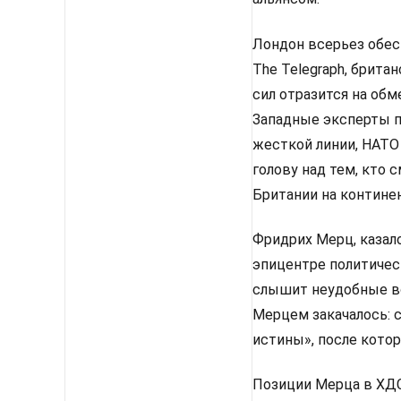
Лондон всерьез обес
The Telegraph, брит
сил отразится на об
Западные эксперты п
жесткой линии, НАТО
голову над тем, кто
Британии на континен
Фридрих Мерц, казало
эпицентре политическ
слышит неудобные во
Мерцем закачалось: 
истины», после кото
Позиции Мерца в ХДС 