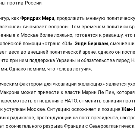
ны против России.
игур, как
Фридрих Мерц
, продолжить мнимую политическ
залежной» вызывает вопросы. Тем временем политики в
оенные к Москве более лояльно, готовятся к реваншу, что
опейской помощи «стране 404».
Энди Бернхэм
, сменивши
еет веса во внешней политической арене, однако он посп
 что при нем поддержка Украины и обязательства перед 
и. Однако помним, что «слова летучи».
ческим фактором для «коалиции желающих» является ух
Макрона может привести к власти Марин Ле Пен, которая
 пересмотреть отношения с НАТО, отменить санкции прот
 к уступкам Москве. Ситуацию осложняет и позиция
Жан-
левых радикалов, претендующий на пост президента, настр
ет окончательного разрыва Франции с Североатлантичес