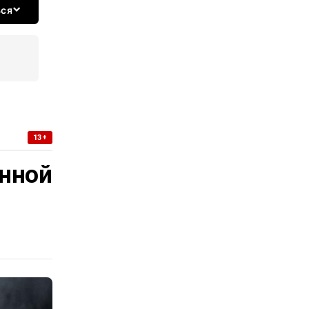
ься
13+
нной