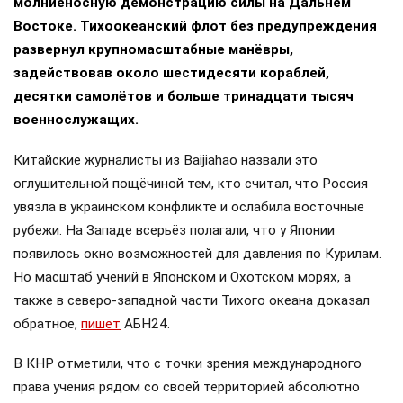
молниеносную демонстрацию силы на Дальнем
Востоке. Тихоокеанский флот без предупреждения
развернул крупномасштабные манёвры,
задействовав около шестидесяти кораблей,
десятки самолётов и больше тринадцати тысяч
военнослужащих.
Китайские журналисты из Baijiahao назвали это
оглушительной пощёчиной тем, кто считал, что Россия
увязла в украинском конфликте и ослабила восточные
рубежи. На Западе всерьёз полагали, что у Японии
появилось окно возможностей для давления по Курилам.
Но масштаб учений в Японском и Охотском морях, а
также в северо-западной части Тихого океана доказал
обратное,
пишет
АБН24.
В КНР отметили, что с точки зрения международного
права учения рядом со своей территорией абсолютно