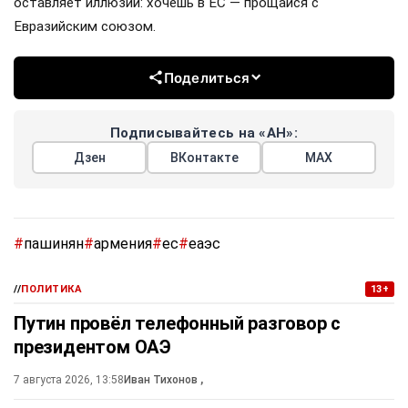
оставляет иллюзий: хочешь в ЕС — прощайся с
Евразийским союзом.
Поделиться
Подписывайтесь на «АН»:
Дзен
ВКонтакте
МАХ
#
пашинян
#
армения
#
ес
#
еаэс
//
ПОЛИТИКА
13+
Путин провёл телефонный разговор с
президентом ОАЭ
7 августа 2026, 13:58
Иван Тихонов
,