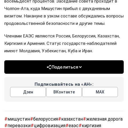
восемьдесят процентов. Заседание совета проходит в
Чолпон-Ата, куда Мишустин прибыл с двухдневным
визитом. Накануне в узком составе обсуждались вопросы
продовольственной безопасности и другие темы.
Членами ЕАЭС являются Россия, Белоруссия, Казахстан,
Киргизия и Армения. Статус государств-наблюдателей
имеют Молдавия, Узбекистан, Куба и Иран.
Поделиться
Подписывайтесь на «АН»:
Дзен
ВКонтакте
МАХ
#
мишустин
#
белоруссия
#
казахстан
#
железная дорога
#
перевозки
#
цифровизация
#
еаэс
#
киргизия