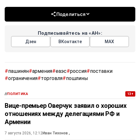
Поделиться
Подписывайтесь на «АН»:
Дзен
ВКонтакте
МАХ
#
пашинян
#
армения
#
еаэс
#
россия
#
поставки
#
ограничения
#
торговля
#
пошлины
//
ПОЛИТИКА
13+
Вице-премьер Оверчук заявил о хороших
отношениях между делегациями РФ и
Армении
7 августа 2026, 12:12
Иван Тихонов
,