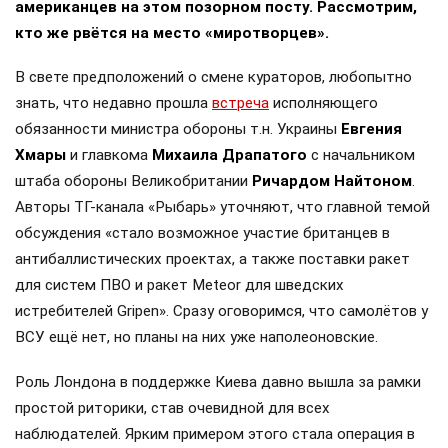
американцев на этом позорном посту. Рассмотрим,
кто же рвётся на место «миротворцев».
В свете предположений о смене кураторов, любопытно
знать, что недавно прошла
встреча
исполняющего
обязанности министра обороны т.н. Украины
Евгения
Хмары
и главкома
Михаила Драпатого
с начальником
штаба обороны Великобритании
Ричардом Найтоном
.
Авторы ТГ-канала «Рыбарь» уточняют, что главной темой
обсуждения «стало возможное участие британцев в
антибаллистических проектах, а также поставки ракет
для систем ПВО и ракет Meteor для шведских
истребителей Gripen». Сразу оговоримся, что самолётов у
ВСУ ещё нет, но планы на них уже наполеоновские.
Роль Лондона в поддержке Киева давно вышла за рамки
простой риторики, став очевидной для всех
наблюдателей. Ярким примером этого стала операция в