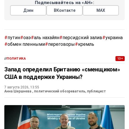
Подписывайтесь на «АН»:
Дзен
ВКонтакте
МАХ
#
путин
#
оаэ
#
аль нахайян
#
персидский залив
#
украина
#
обмен пленными
#
переговоры
#
кремль
//
ПОЛИТИКА
13+
Запад определил Британию «сменщиком»
США в поддержке Украины?
7 августа 2026, 13:55
Анна Шершнева
, политический обозреватель, публицист