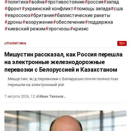
#
политика
#
война
#
противостояние
#
россия
#
запад
#
фронт
#
украинский конфликт
#
помощь запада
#
сша
#
евросоюз
#
британия
#
баллистические ракеты
#
дроны
#
вооружение
#
обеспечение
#
поддержка
#
киевский режим
#
прогнозы
#
кризис
//
ПОЛИТИКА
13+
Мишустин рассказал, как Россия перешла
на электронные железнодорожные
перевозки с Белоруссией и Казахстаном
Мишустин: ж/д перевозки с Беларусью почти полностью
перешли на электронный учё
7 августа 2026, 12:46
Иван Тихонов
,