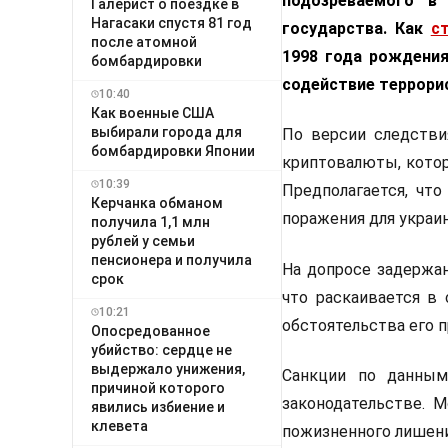
подозреваемого в
Галерист о поездке в
Нагасаки спустя 81 год
государства. Как
с
после атомной
1998 года рождения
бомбардировки
содействие террори
10:40
Как военные США
выбирали города для
По версии следстви
бомбардировки Японии
криптовалюты, кото
10:39
Предполагается, что
Керчанка обманом
поражения для украи
получила 1,1 млн
рублей у семьи
пенсионера и получила
На допросе задержан
срок
что раскаивается в
10:21
обстоятельства его 
Опосредованное
убийство: сердце не
выдержало унижения,
Санкции по данным
причиной которого
законодательстве. 
явились избиение и
клевета
пожизненного лишен