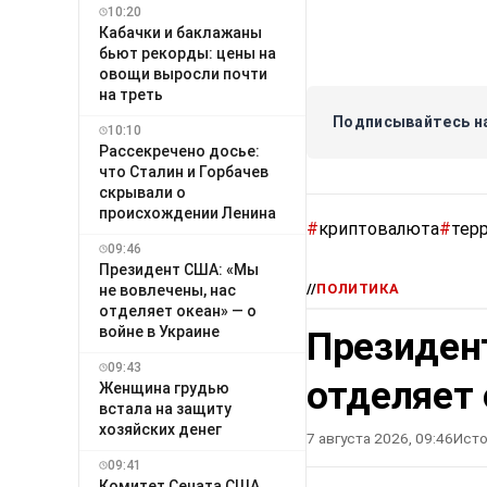
10:20
Кабачки и баклажаны
бьют рекорды: цены на
овощи выросли почти
на треть
Подписывайтесь на
10:10
Рассекречено досье:
что Сталин и Горбачев
скрывали о
происхождении Ленина
#
криптовалюта
#
тер
09:46
Президент США: «Мы
//
ПОЛИТИКА
не вовлечены, нас
отделяет океан» — о
войне в Украине
Президен
09:43
отделяет 
Женщина грудью
встала на защиту
хозяйских денег
7 августа 2026, 09:46
Исто
09:41
Комитет Сената США