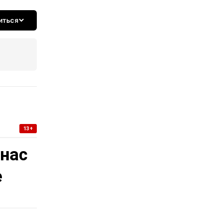
иться
13+
 нас
е