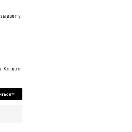
ызывает у
. Когда я
иться