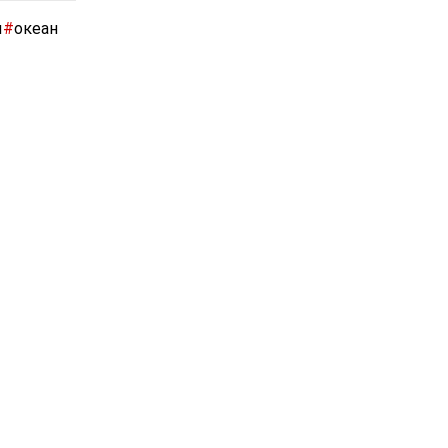
ы
#
океан