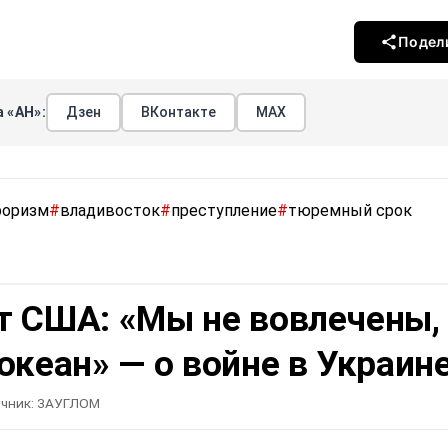
Подел
 «АН»:
Дзен
ВКонтакте
МАХ
роризм
#
владивосток
#
преступление
#
тюремный срок
т США: «Мы не вовлечены,
океан» — о войне в Украин
чник:
ЗАУГЛОМ