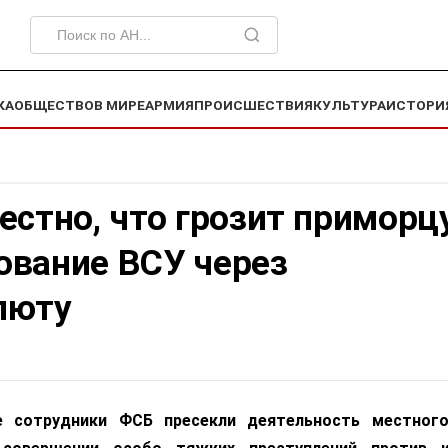
КА
ОБЩЕСТВО
В МИРЕ
АРМИЯ
ПРОИСШЕСТВИЯ
КУЛЬТУРА
ИСТОРИ
естно, что грозит приморц
ование ВСУ через
люту
 сотрудники ФСБ пресекли деятельность местного