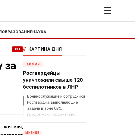
☰
Я
ОБРАЗОВАНИЕ
НАУКА
//
КАРТИНА ДНЯ
13+
у за
АРМИЯ
Росгвардейцы
уничтожили свыше 120
беспилотников в ЛНР
Военнослужащие и сотрудники
Росгвардии, выполняющие
задачи в зоне СВО,
продолжают эффективно
противодействовать угрозам
 жителя,
с воздуха.
МНЕНИЕ