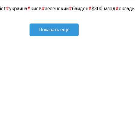
iot
#
украина
#
киев
#
зеленский
#
байден
#
$300 млрд
#
склад
Показать еще