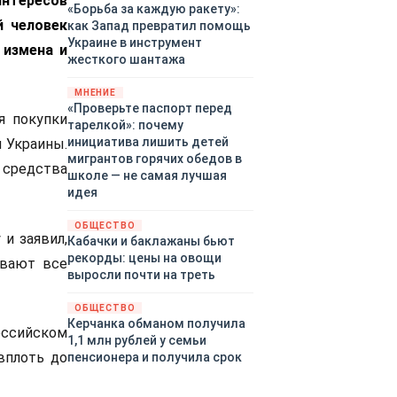
нтересов
«Борьба за каждую ракету»:
й человек
как Запад превратил помощь
Украине в инструмент
 измена и
жесткого шантажа
МНЕНИЕ
«Проверьте паспорт перед
я покупки
тарелкой»: почему
инициатива лишить детей
 Украины.
мигрантов горячих обедов в
 средства
школе — не самая лучшая
идея
ОБЩЕСТВО
и заявил,
Кабачки и баклажаны бьют
рекорды: цены на овощи
ивают все
выросли почти на треть
ОБЩЕСТВО
Керчанка обманом получила
ссийском
1,1 млн рублей у семьи
вплоть до
пенсионера и получила срок