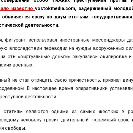
 совершении особо тяжких преступлений против и
тало известно
vostokmedia.com
, задержанный молодо
 обвиняется сразу по двум статьям: государственная
стической деятельности.
я, фигурант использовал иностранные мессенджеры дл
рую впоследствии переводил на нужды вооруженных сил
 на эти «виртуальные деньги» закупались экипировка и
нских военных.
ный не стал отрицать свою причастность, признал вину 
 содеянном. В настоящее время оперативники устанавл
преступной деятельности.
 статьям являются одними из самых жестких в ро
Молодому человеку грозит длительный тюремный срок, 
ия свободы.