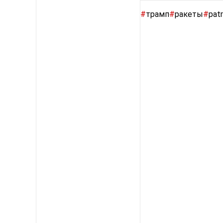
#
трамп
#
ракеты
#
patr