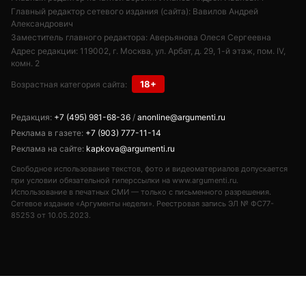
Главный редактор сетевого издания (сайта): Вавилов Андрей
Александрович
Заместитель главного редактора: Аверьянова Олеся Сергеевна
Адрес редакции: 119002, г. Москва, ул. Арбат, д. 29, 1-й этаж, пом. IV,
комн. 2
18+
Возрастная категория сайта:
Редакция:
+7 (495) 981-68-36
/
anonline@argumenti.ru
Реклама в газете:
+7 (903) 777-11-14
Реклама на сайте:
kapkova@argumenti.ru
Свободное использование текстов, фото и видеоматериалов допускается
при условии обязательной гиперссылки на www.argumenti.ru.
Использование в печатных СМИ — только с письменного разрешения.
Сетевое издание «Аргументы недели». Реестровая запись ЭЛ № ФС77-
85253 от 10.05.2023.