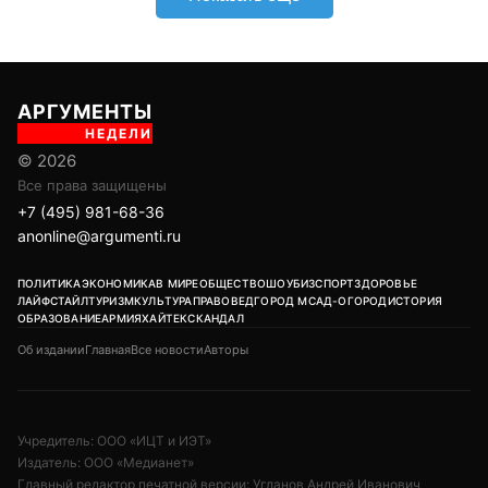
АРГУМЕНТЫ
НЕДЕЛИ
© 2026
Все права защищены
+7 (495) 981-68-36
anonline@argumenti.ru
ПОЛИТИКА
ЭКОНОМИКА
В МИРЕ
ОБЩЕСТВО
ШОУБИЗ
СПОРТ
ЗДОРОВЬЕ
ЛАЙФСТАЙЛ
ТУРИЗМ
КУЛЬТУРА
ПРАВОВЕД
ГОРОД М
САД-ОГОРОД
ИСТОРИЯ
ОБРАЗОВАНИЕ
АРМИЯ
ХАЙТЕК
СКАНДАЛ
Об издании
Главная
Все новости
Авторы
Учредитель: ООО «ИЦТ и ИЭТ»
Издатель: ООО «Медианет»
Главный редактор печатной версии: Угланов Андрей Иванович