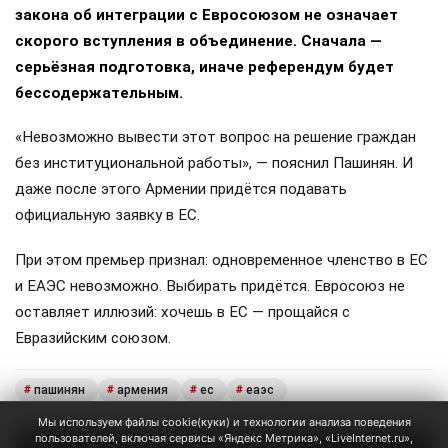
закона об интеграции с Евросоюзом не означает
скорого вступления в объединение. Сначала —
серьёзная подготовка, иначе референдум будет
бессодержательным.
«Невозможно вывести этот вопрос на решение граждан
без институциональной работы», — пояснил Пашинян. И
даже после этого Армении придётся подавать
официальную заявку в ЕС.
При этом премьер признал: одновременное членство в ЕС
и ЕАЭС невозможно. Выбирать придётся. Евросоюз не
оставляет иллюзий: хочешь в ЕС — прощайся с
Евразийским союзом.
пашинян
армения
ес
еаэс
#
#
#
#
Мы используем файлы cookie(куки) и технологии анализа поведения
пользователей, включая сервисы «Яндекс Метрика», «LiveInternet.ru»,