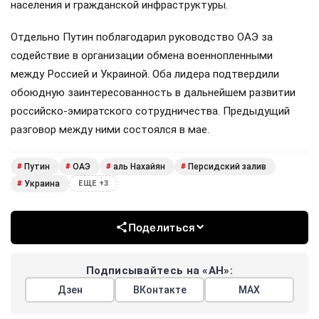
населения и гражданской инфраструктуры.
Отдельно Путин поблагодарил руководство ОАЭ за
содействие в организации обмена военнопленными
между Россией и Украиной. Оба лидера подтвердили
обоюдную заинтересованность в дальнейшем развитии
российско-эмиратского сотрудничества. Предыдущий
разговор между ними состоялся в мае.
Путин
ОАЭ
аль Нахайян
Персидский залив
#
#
#
#
Украина
#
ЕЩЕ +3
Поделиться
Подписывайтесь на «АН»:
Дзен
ВКонтакте
МАХ