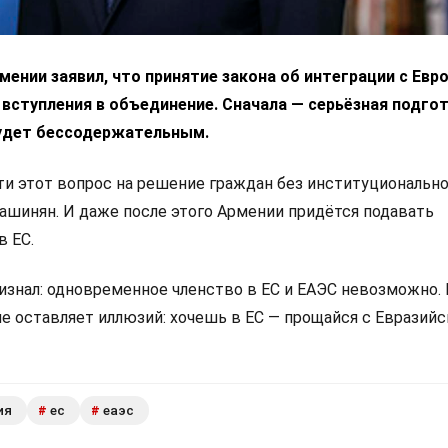
ении заявил, что принятие закона об интеграции с Ев
 вступления в объединение. Сначала — серьёзная подгот
удет бессодержательным.
 этот вопрос на решение граждан без институциональн
Пашинян. И даже после этого Армении придётся подавать
в ЕС.
изнал: одновременное членство в ЕС и ЕАЭС невозможно.
не оставляет иллюзий: хочешь в ЕС — прощайся с Евразий
ия
ес
еаэс
#
#