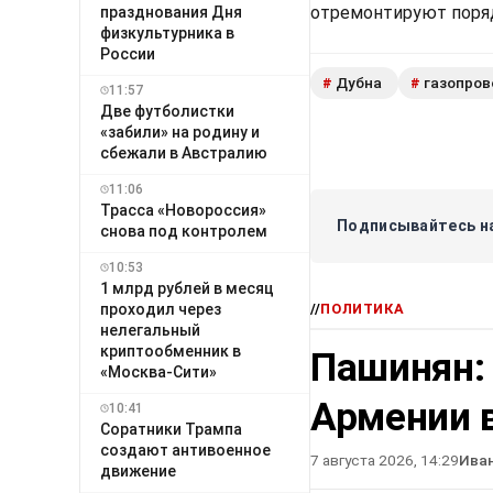
отремонтируют поряд
празднования Дня
физкультурника в
России
Дубна
газопро
#
#
11:57
Две футболистки
«забили» на родину и
сбежали в Австралию
11:06
Трасса «Новороссия»
Подписывайтесь на
снова под контролем
10:53
1 млрд рублей в месяц
проходил через
//
ПОЛИТИКА
нелегальный
криптообменник в
Пашинян:
«Москва-Сити»
Армении в
10:41
Соратники Трампа
создают антивоенное
7 августа 2026, 14:29
Ива
движение