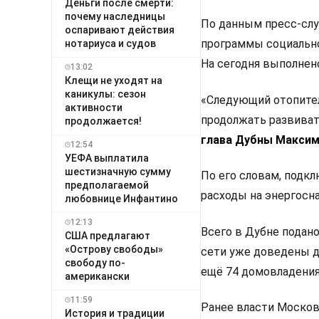
Деньги после смерти:
почему наследницы
По данным пресс-слу
оспаривают действия
программы социально
нотариуса и судов
На сегодня выполнен
13:02
Клещи не уходят на
каникулы: сезон
«Следующий отопител
активности
продолжать развиват
продолжается!
глава Дубны Максим
12:54
УЕФА выплатила
шестизначную сумму
По его словам, подкл
предполагаемой
расходы на энергосн
любовнице Инфантино
12:13
Всего в Дубне подано
США предлагают
«Острову свободы»
сети уже доведены д
свободу по-
ещё 74 домовладения.
американски
11:59
Ранее власти Московс
История и традиции