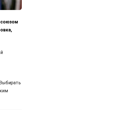
росоюзом
овка,
ой
 Выбирать
ским