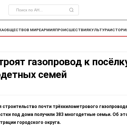
КА
ОБЩЕСТВО
В МИРЕ
АРМИЯ
ПРОИСШЕСТВИЯ
КУЛЬТУРА
ИСТОРИ
троят газопровод к посёлк
одетных семей
я строительство почти трёхкилометрового газопровода
астки под дома получили 383 многодетные семьи. Об эт
трации городского округа.