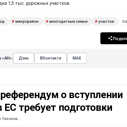
ка 1,5 тыс. дорожных участков.
вод
микрорайон
многодетные семьи
участки
#
#
#
ЕЩ
Подел
 «АН»:
Дзен
ВКонтакте
МАХ
 референдум о вступлении
 ЕС требует подготовки
н Тихонов
,