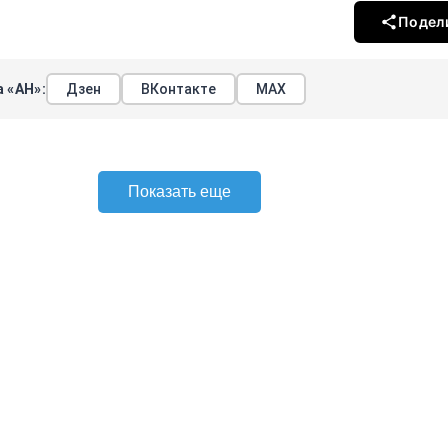
Подел
 «АН»:
Дзен
ВКонтакте
МАХ
Показать еще