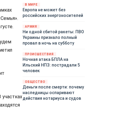
территориями Белгородской,
В МИРЕ
амках
Европа не может без
Брянской, Воронежской,
российских энергоносителей
Курской, Липецкой,
«Семья».
Орловской, Пензенской,
густе.
АРМИЯ
Ростовской, Рязанской,
Ни одной сбитой ракеты: ПВО
Самарской, Саратовской,
Украины признало полный
Тамбовской, Тульской
Будем
провал в ночь на субботу
областей, Краснодарского
метил
края, Республики Крым и над
ПРОИСШЕСТВИЯ
акваторией Азовского моря.
Ночная атака БПЛА на
Ильский НПЗ: пострадали 5
человек
ит
ОБЩЕСТВО
Деньги после смерти: почему
наследницы оспаривают
3 участках
действия нотариуса и судов
находятся