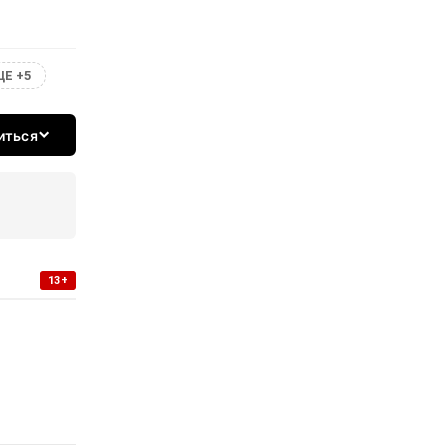
Е +5
иться
13+