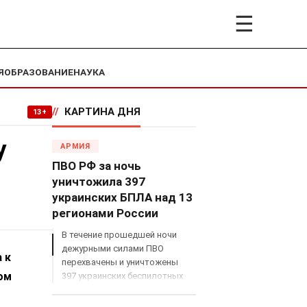
☰
Я
ОБРАЗОВАНИЕ
НАУКА
//
КАРТИНА ДНЯ
13+
у
АРМИЯ
ПВО РФ за ночь
уничтожила 397
украинских БПЛА над 13
регионами России
В течение прошедшей ночи
дежурными силами ПВО
 к
перехвачены и уничтожены
ом
397 украинских беспилотных
летательных аппаратов
самолетного типа над