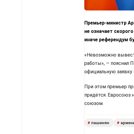
Премьер-министр Арм
не означает скорого
иначе референдум б
«Невозможно вывести
работы», — пояснил 
официальную заявку 
При этом премьер пр
придётся. Евросоюз 
союзом.
пашинян
армен
#
#