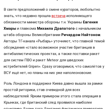
В свете предположений о смене кураторов, любопытно
знать, что недавно прошла
встреча
исполняющего
обязанности министра обороны т.н. Украины
Евгения
Хмары
и главкома
Михаила Драпатого
с начальником
штаба обороны Великобритании
Ричардом Найтоном
.
Авторы ТГ-канала «Рыбарь» уточняют, что главной темой
обсуждения «стало возможное участие британцев в
антибаллистических проектах, а также поставки ракет
для систем ПВО и ракет Meteor для шведских
истребителей Gripen». Сразу оговоримся, что самолётов у
ВСУ ещё нет, но планы на них уже наполеоновские.
Роль Лондона в поддержке Киева давно вышла за рамки
простой риторики, став очевидной для всех
наблюдателей. Ярким примером этого стала операция в
Крынках, где британский след проявился наиболее
отчетливо. Более того, Британия фактически превратила