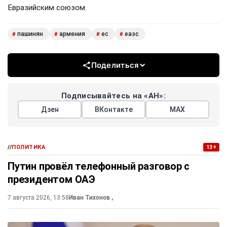
Евразийским союзом.
пашинян
армения
ес
еаэс
#
#
#
#
Поделиться
Подписывайтесь на «АН»:
Дзен
ВКонтакте
МАХ
//
ПОЛИТИКА
13+
Путин провёл телефонный разговор с
президентом ОАЭ
7 августа 2026, 13:58
Иван Тихонов
,