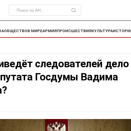
КА
ОБЩЕСТВО
В МИРЕ
АРМИЯ
ПРОИСШЕСТВИЯ
КУЛЬТУРА
ИСТОРИ
иведёт следователей дело
епутата Госдумы Вадима
а?