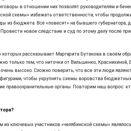
приговоры в отношении них позволят руководителям и бен
нской схемы» избежать ответственности, чтобы продолж
ды из бюджета. Всё «повесят» на бывшего губернатора, д
Провести новое следствие и суд по этому делу после пр
о которых рассказывает Маргарита Бутакова в своём обр
жно только тем, что ниточки от Вильшенко, Краснихиной,
 очень высоко. Сложно поверить, что все эти люди являю
фигурами, чтобы укрупнять схемы воровства бюджетных
ие правоохранительные органы. Повторим наш вопрос: к
атора?
м из ключевых участников «челябинской схемы» являлос