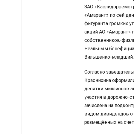
ЗАО «Каслидорремст
«Амарант» по сей де
фигуранта громких у
акций АО «Амарант» 
собственников-физли
Реальным бенефициар
Вильшенко-младший.
Согласно завещатель
Краснихина оформили
десятки миллионов а
участия в дорожно-с
зачислена на подконт
видом дивидендов от
размещённых на счет