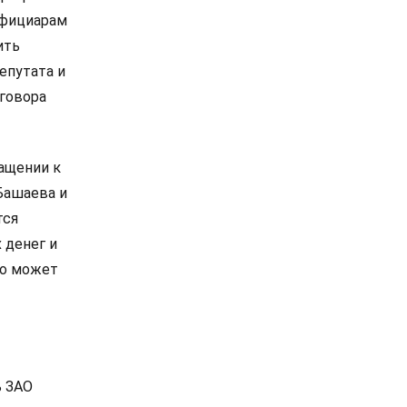
ефициарам
ить
епутата и
иговора
ащении к
 Башаева и
тся
 денег и
то может
ь ЗАО