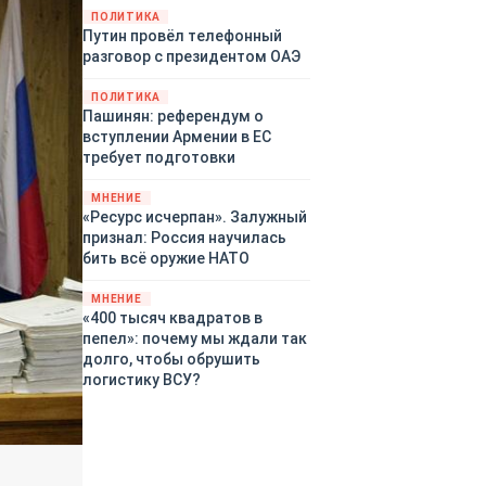
территориями Белгородской,
ПОЛИТИКА
Путин провёл телефонный
Брянской, Воронежской,
разговор с президентом ОАЭ
Курской, Липецкой,
Орловской, Пензенской,
ПОЛИТИКА
Ростовской, Рязанской,
Пашинян: референдум о
Самарской, Саратовской,
вступлении Армении в ЕС
Тамбовской, Тульской
требует подготовки
областей, Краснодарского
края, Республики Крым и над
МНЕНИЕ
акваторией Азовского моря.
«Ресурс исчерпан». Залужный
признал: Россия научилась
бить всё оружие НАТО
МНЕНИЕ
«400 тысяч квадратов в
пепел»: почему мы ждали так
долго, чтобы обрушить
логистику ВСУ?