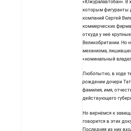
«Южуралавтобан». В 
которым фигуранты д
компаний Сергей Вил
коммерческих фирмах
откуда у неё крупные
Великобритании. Но 
механизма, лишившег
«номинальный владе
Любопытно, в ходе т
рождении дочери Тать
фамилия, имя, отчес
действующего губерн
Но вернёмся к завещ
говорится в этих до
Последняя из них вх