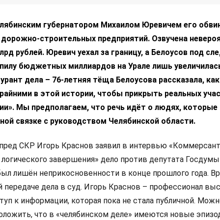
лябинским губернатором Михаилом Юревичем его обви
т дорожно-строительных предприятий. Озвучена неверо
лрд рублей. Юревич уехал за границу, а Белоусов под сл
спилу бюджетных миллиардов на Урале лишь увеличилас
урант дела – 76-летняя тёща Белоусова рассказала, как
райними в этой истории, чтобы прикрыть реальных уча
». Мы предполагаем, что речь идёт о людях, которые 
ной связке с руководством Челябинской области.
мпред СКР Игорь Краснов заявил в интервью «Коммерсанту
 логического завершения» дело против депутата Госдум
был лишён неприкосновенности в конце прошлого года. Вр
й передаче дела в суд. Игорь Краснов – профессионал вы
уп к информации, которая пока не стала публичной. Можн
ложить, что в «челябинском деле» имеются новые эпизо