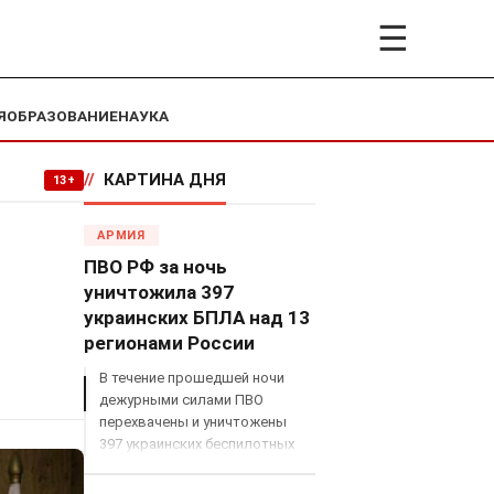
☰
Я
ОБРАЗОВАНИЕ
НАУКА
//
КАРТИНА ДНЯ
13+
АРМИЯ
ПВО РФ за ночь
уничтожила 397
украинских БПЛА над 13
регионами России
В течение прошедшей ночи
дежурными силами ПВО
перехвачены и уничтожены
397 украинских беспилотных
летательных аппаратов
самолетного типа над