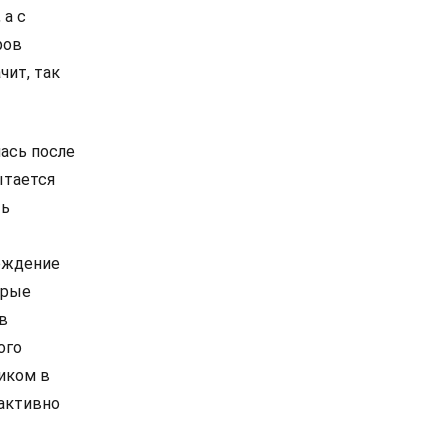
 а с
ров
чит, так
лась после
ытается
ть
ерждение
орые
в
ого
ником в
 активно