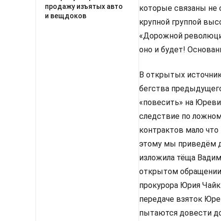
продажу изъятых авто
которые связаны не 
и вещдоков
крупной группой выс
«Дорожной революции»
оно и будет! Основан
В открытых источник
бегства предыдущего
«повесить» на Юреви
следствие по ложном
контрактов мало что
этому мы приведём да
изложила тёща Вадима
открытом обращении 
прокурора Юрия Чайки
передаче взяток Юре
пытаются довести до