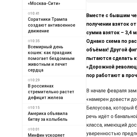
«Москва-Сити»
10:41
Вместе с бывшим че
Соратники Трампа
получении взяток о
создают антивоенное
движение
сумма взяток – 3,4 м
Однако схема по ра
10:35
Всемирный день
объёмах! Другой фиг
кошек: как праздник
пытаются сделать к
помогает бездомным
животным и лечит
«Дорожной революции
сердца
пор работают в проч
10:29
В россиянах
В начале февраля за
стремительно растет
дефицит железа
«намерен довести до
Белоусова, который 
10:15
Америка объявила
речь идёт о банально
битву за колыбель
класса, имеющий дост
10:01
уверенностью предпо
Минфин ускоряет