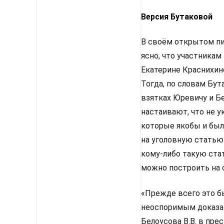
Версия Бутаковой
В своём открытом пи
ясно, что участника
Екатерине Краснихино
Тогда, по словам Бу
взятках Юревичу и Б
настаивают, что не у
которые якобы и был
на уголовную статью
кому-либо такую ста
можно построить на о
«Прежде всего это бы
неоспоримым доказат
Белоусова В.В. в пре