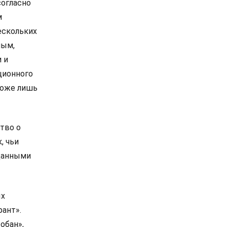
согласно
м
ескольких
ным,
 и
ционного
тоже лишь
тво о
, чьи
 данными
ых
рант».
обан»,