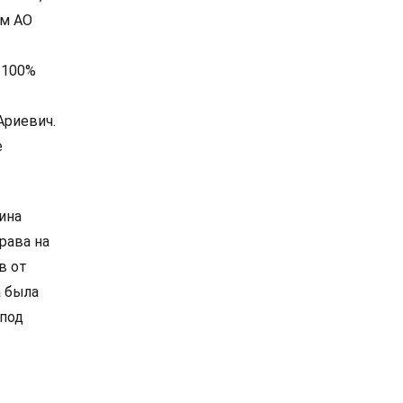
ом АО
 100%
Ариевич.
е
ина
рава на
в от
а была
 под