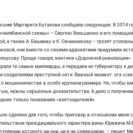
сьме Маргарита Бутакова сообщила следующее. В 2014 го
м «челябинской схемы» – Сергею Вильшенко и его помощн
й, а также А. Башаеву и К. Овчинникову – грозят уголовны
таковой, они вместе со своими адвокатами придумали ист
елоусову. Проще говоря, винтики «Дорожной революции»
крали те самые миллиарды, а передали их губернатору и де
и создателями преступной сети. Важный момент: эта «схе
 о мошенничестве в особо крупном размере. Но, чтобы в
тью, нужны серьёзные доказательства. А дело о получени
дних только показаниях «взяткодателей».
ло сделано для того, чтобы приговор в отношении меня 
ельством преюдициального характера вины Юревича М.В
ступлении которого ни они, ни я не совершали», – пишет М