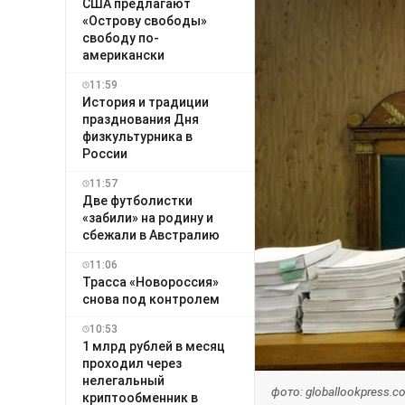
США предлагают
«Острову свободы»
свободу по-
американски
11:59
История и традиции
празднования Дня
физкультурника в
России
11:57
Две футболистки
«забили» на родину и
сбежали в Австралию
11:06
Трасса «Новороссия»
снова под контролем
10:53
1 млрд рублей в месяц
проходил через
нелегальный
фото: globallookpress.
криптообменник в