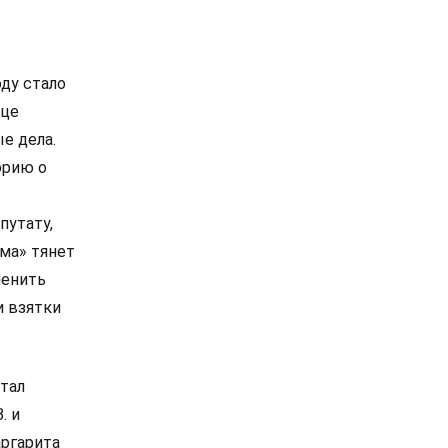
ду стало
ице
е дела.
орию о
путату,
ма» тянет
менить
и взятки
стал
. и
аргарита