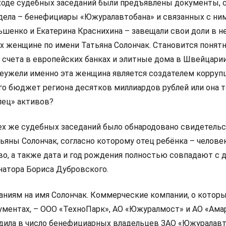
ходе судебных заседаний были предъявлены документы, 
ела – бенефициары «Южуралавтобана» и связанных с ни
ьшенко и Екатерина Краснихина – завещали свои доли в н
 женщине по имени Татьяна Солончак. Становится понят
 счета в европейских банках и элитные дома в Швейцарии
неужели именно эта женщина является создателем корруп
о бюджет региона десятков миллиардов рублей или она 
лец» активов?
ех же судебных заседаний было обнародовано свидетельс
яны Солончак, согласно которому отец ребёнка – человек
тво, а также дата и год рождения полностью совпадают с
атора Бориса Дубровского.
аниям на имя Солончак. Коммерческие компании, о котор
кументах, – ООО «ТехноПарк», АО «Южуралмост» и АО «Ама
одила в число бенефициарных владельцев ЗАО «Южуралавт