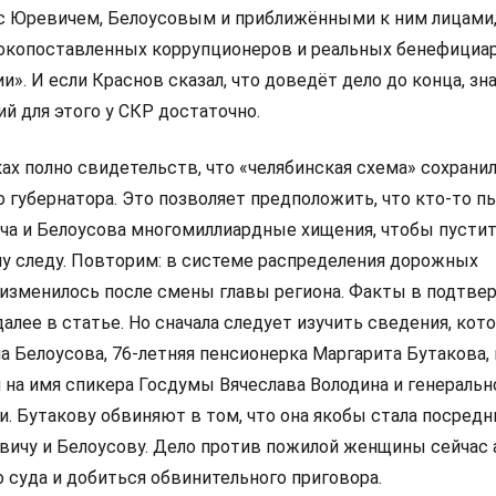
с Юревичем, Белоусовым и приближёнными к ним лицами,
окопоставленных коррупционеров и реальных бенефициа
. И если Краснов сказал, что доведёт дело до конца, зна
ий для этого у СКР достаточно.
ах полно свидетельств, что «челябинская схема» сохрани
 губернатора. Это позволяет предположить, что кто-то п
ча и Белоусова многомиллиардные хищения, чтобы пусти
у следу. Повторим: в системе распределения дорожных
 изменилось после смены главы региона. Факты в подтв
лее в статье. Но сначала следует изучить сведения, кот
 Белоусова, 76-летняя пенсионерка Маргарита Бутакова, 
на имя спикера Госдумы Вячеслава Володина и генеральн
. Бутакову обвиняют в том, что она якобы стала посред
вичу и Белоусову. Дело против пожилой женщины сейчас
 суда и добиться обвинительного приговора.