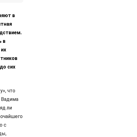
няют в
ятная
едствием.
ь в
 их
стников
до сих
», что
ы Вадима
яд ли
сочайшего
о с
ды,