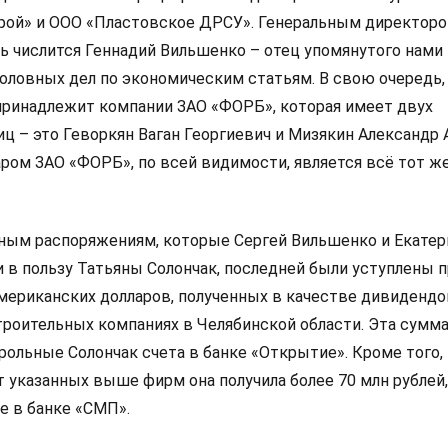
рой» и ООО «Пластовское ДРСУ». Генеральным директор
нь числится Геннадий Вильшенко – отец упомянутого нами
головных дел по экономическим статьям. В свою очередь,
принадлежит компании ЗАО «ФОРБ», которая имеет двух
ц – это Геворкян Ваган Георгиевич и Мизякин Александр 
ом ЗАО «ФОРБ», по всей видимости, является всё тот ж
ным распоряжениям, которые Сергей Вильшенко и Екатер
 в пользу Татьяны Солончак, последней были уступлены п
мериканских долларов, полученных в качестве дивидендо
троительных компаниях в Челябинской области. Эта сумм
рольные Солончак счета в банке «Открытие». Кроме того,
 указанных выше фирм она получила более 70 млн рублей,
е в банке «СМП».