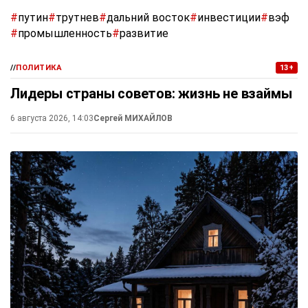
#
путин
#
трутнев
#
дальний восток
#
инвестиции
#
вэф
#
промышленность
#
развитие
//
ПОЛИТИКА
13+
Лидеры страны советов: жизнь не взаймы
6 августа 2026, 14:03
Сергей МИХАЙЛОВ