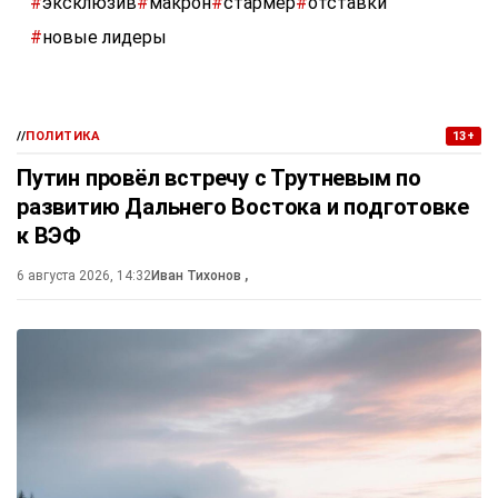
#
эксклюзив
#
макрон
#
стармер
#
отставки
#
новые лидеры
//
ПОЛИТИКА
13+
Путин провёл встречу с Трутневым по
развитию Дальнего Востока и подготовке
к ВЭФ
6 августа 2026, 14:32
Иван Тихонов
,