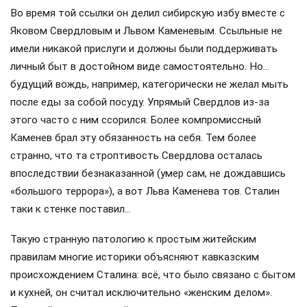
Во время той ссылки он делил сибирскую избу вместе с
Яковом Свердловым и Львом Каменевым. Ссыльные не
имели никакой прислуги и должны были поддерживать
личный быт в достойном виде самостоятельно. Но…
будущий вождь, например, категорически не желал мыть
после еды за собой посуду. Упрямый Свердлов из-за
этого часто с ним ссорился. Более компромиссный
Каменев брал эту обязанность на себя. Тем более
странно, что та строптивость Свердлова осталась
впоследствии безнаказанной (умер сам, не дождавшись
«большого террора»), а вот Льва Каменева тов. Сталин
таки к стенке поставил…
Такую странную патологию к простым житейским
правилам многие историки объясняют кавказским
происхождением Сталина: всё, что было связано с бытом
и кухней, он считал исключительно «женским делом».