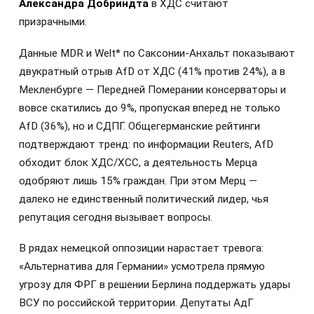
Александра Добриндта
в ХДС считают
призрачными.
Данные MDR и Welt* по Саксонии-Анхальт показывают
двукратный отрыв AfD от ХДС (41% против 24%), а в
Мекленбурге — Передней Померании консерваторы и
вовсе скатились до 9%, пропуская вперед не только
AfD (36%), но и СДПГ. Общегерманские рейтинги
подтверждают тренд: по информации Reuters, AfD
обходит блок ХДС/ХСС, а деятельность Мерца
одобряют лишь 15% граждан. При этом Мерц —
далеко не единственный политический лидер, чья
репутация сегодня вызывает вопросы.
В рядах немецкой оппозиции нарастает тревога:
«Альтернатива для Германии» усмотрела прямую
угрозу для ФРГ в решении Берлина поддержать удары
ВСУ по российской территории. Депутаты АдГ