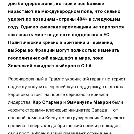
для бандеровщины, которые все больше
нарастают на международном поле, что сильно
ударит по позициям «страны 404» в следующем
году. Однако киевские временщики не торопятся
заключать мир - ведь есть поддержка в ЕС.
Политический кризис в Британии и Германии,
выборы во Франции могут полностью изменить
геополитический ландшафт в мире, пока
Зеленский ожидает выборов в США.
Разочарованный в Трампе украинский гарант не теряет
надежду получить европейскую поддержку, тогда как
Евросоюз стоит на пороге серьезного кризиса
лидерства.
Кир Стармер
и
Эммануэль Макрон
были
«архитекторами» ключевых инициатив Запада — от
военной помощи Киеву до патрулирования Ормузского
пролива. Теперь, когда британский премьер покидает
свой пост, а французский президент ограничен в