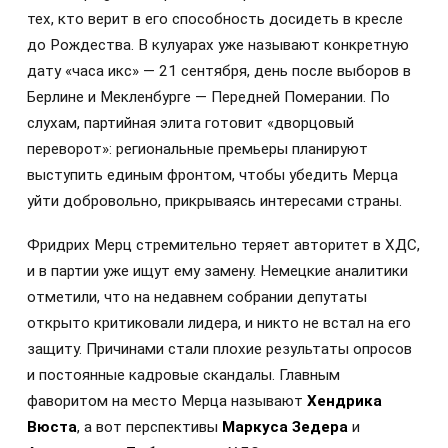
тех, кто верит в его способность досидеть в кресле
до Рождества. В кулуарах уже называют конкретную
дату «часа икс» — 21 сентября, день после выборов в
Берлине и Мекленбурге — Передней Померании. По
слухам, партийная элита готовит «дворцовый
переворот»: региональные премьеры планируют
выступить единым фронтом, чтобы убедить Мерца
уйти добровольно, прикрываясь интересами страны.
Фридрих Мерц стремительно теряет авторитет в ХДС,
и в партии уже ищут ему замену. Немецкие аналитики
отметили, что на недавнем собрании депутаты
открыто критиковали лидера, и никто не встал на его
защиту. Причинами стали плохие результаты опросов
и постоянные кадровые скандалы. Главным
фаворитом на место Мерца называют
Хендрика
Вюста
, а вот перспективы
Маркуса Зедера
и