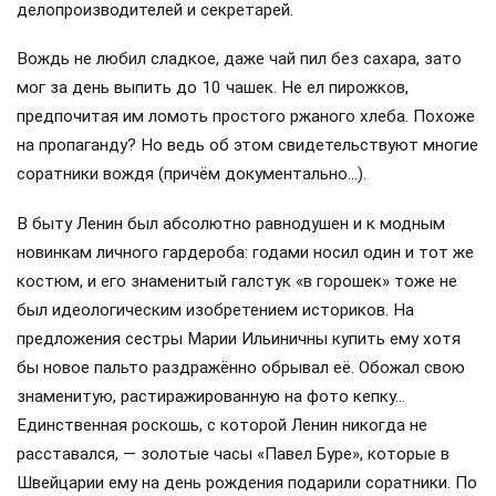
делопроизводителей и секретарей.
Вождь не любил сладкое, даже чай пил без сахара, зато
мог за день выпить до 10 чашек. Не ел пирожков,
предпочитая им ломоть простого ржаного хлеба. Похоже
на пропаганду? Но ведь об этом свидетельствуют многие
соратники вождя (причём документально…).
В быту Ленин был абсолютно равнодушен и к модным
новинкам личного гардероба: годами носил один и тот же
костюм, и его знаменитый галстук «в горошек» тоже не
был идеологическим изобретением историков. На
предложения сестры Марии Ильиничны купить ему хотя
бы новое пальто раздражённо обрывал её. Обожал свою
знаменитую, растиражированную на фото кепку…
Единственная роскошь, с которой Ленин никогда не
расставался, — золотые часы «Павел Буре», которые в
Швейцарии ему на день рождения подарили соратники. По