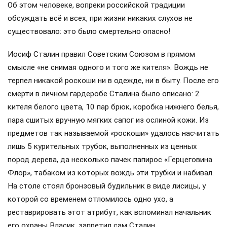
Об этом человеке, вопреки российской традиции
обсуждать всё и всех, при жизни никаких слухов не
существовало: это было смертельно опасно!
Иосиф Сталин правил Советским Союзом в прямом
смысле «не снимая одного и того же кителя». Вождь не
терпел никакой роскоши ни в одежде, ни в быту. После его
смерти в личном гардеробе Сталина было описано: 2
кителя белого цвета, 10 пар брюк, коробка нижнего белья,
пара сшитых вручную мягких сапог из ослиной кожи. Из
предметов так называемой «роскоши» удалось насчитать
лишь 5 курительных трубок, выполненных из ценных
пород дерева, да несколько пачек папирос «Герцеговина
Флор», табаком из которых вождь эти трубки и набивал.
На столе стоял бронзовый будильник в виде лисицы, у
которой со временем отломилось одно ухо, а
реставрировать этот атрибут, как вспоминал начальник
его охраны Власик, запретил сам Сталин.