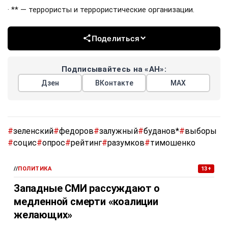
· ** — террористы и террористические организации.
Поделиться
Подписывайтесь на «АН»:
Дзен
ВКонтакте
МАХ
#
зеленский
#
федоров
#
залужный
#
буданов*
#
выборы
#
социс
#
опрос
#
рейтинг
#
разумков
#
тимошенко
//
ПОЛИТИКА
13+
Западные СМИ рассуждают о
медленной смерти «коалиции
желающих»