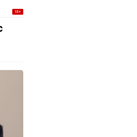
13+
с