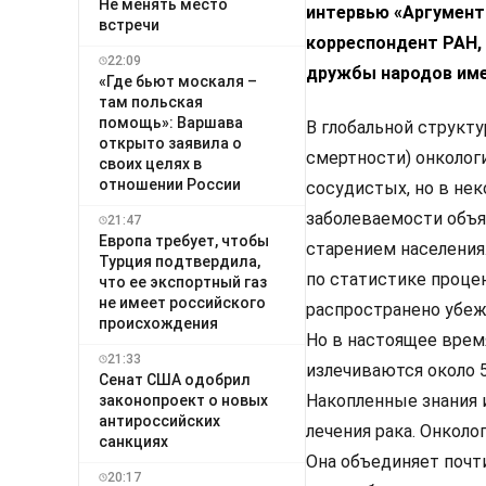
Не менять место
интервью «Аргумента
встречи
корреспондент РАН, 
22:09
дружбы народов име
«Где бьют москаля –
там польская
помощь»: Варшава
В глобальной структ
открыто заявила о
смертности) онколог
своих целях в
отношении России
сосудистых, но в не
заболеваемости объя
21:47
Европа требует, чтобы
старением населения.
Турция подтвердила,
по статистике проце
что ее экспортный газ
не имеет российского
распространено убежд
происхождения
Но в настоящее врем
21:33
излечиваются около 
Сенат США одобрил
Накопленные знания 
законопроект о новых
антироссийских
лечения рака. Онколо
санкциях
Она объединяет почт
20:17