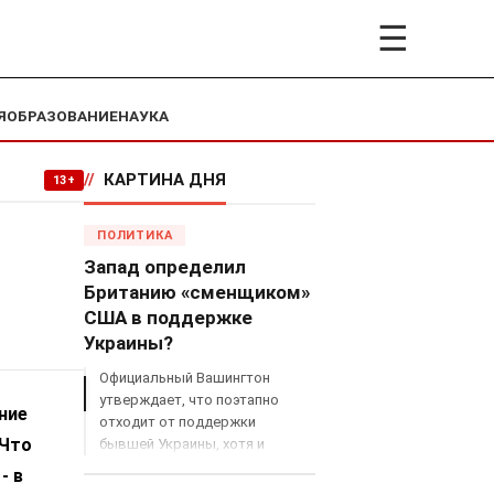
☰
Я
ОБРАЗОВАНИЕ
НАУКА
//
КАРТИНА ДНЯ
13+
ПОЛИТИКА
Запад определил
Британию «сменщиком»
США в поддержке
Украины?
Официальный Вашингтон
утверждает, что поэтапно
ние
отходит от поддержки
 Что
бывшей Украины, хотя и
продолжает снабжать ВСУ
- в
разведданными и поставлять