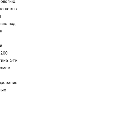
сологию.
ию новых
н
пию под
н
й
 200
ике. Эти
омов.
ирование
мых