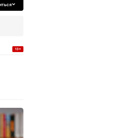
иться
13+