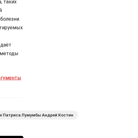
, таких
й
болезни.
стируемых
 даёт
 методы
Аргументы
ни Патриса Лумумбы Андрей Костин