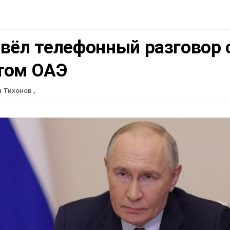
вёл телефонный разговор 
том ОАЭ
н Тихонов
,