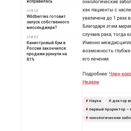
исправилась
онкологические забол
как пациенты с насл
19:12
Wildberries готовит
увеличена до 1 раза 
запуск собственного
Благодаря этим мера
мессенджера?
случаев рака, тогда 
18:57
Именно междисциплин
Канистровый бум в
России закончился:
возможность глубже
продажи рухнули на
его лечения.
81%
Подробнее:
Член-кор
Недели
.
Наука
доктор м
#
#
первый проректор –
#
онкологические заб
#