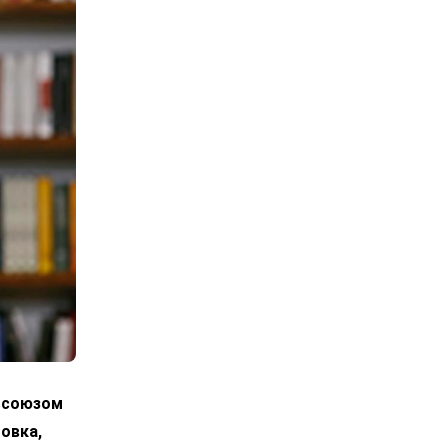
росоюзом
овка,