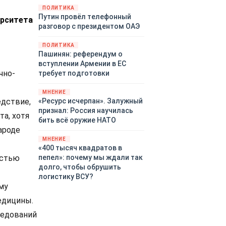
закупленное ранее оружие.
ПОЛИТИКА
Путин провёл телефонный
Также американская
ерситета
разговор с президентом ОАЭ
администрация скидывает на
европейцев снабжение
ПОЛИТИКА
киевского режима оружием,
Пашинян: референдум о
которое стремится продавать
вступлении Армении в ЕС
всем новым снабженцам.
чно-
требует подготовки
Однако часто возникают
предположения о возможном
МНЕНИЕ
«сменщике» американцев на
«Ресурс исчерпан». Залужный
едствие,
этом позорном посту.
признал: Россия научилась
та, хотя
Рассмотрим, кто же рвётся на
бить всё оружие НАТО
место «миротворцев».
ароде
МНЕНИЕ
«400 тысяч квадратов в
пепел»: почему мы ждали так
остью
долго, чтобы обрушить
логистику ВСУ?
му
едицины.
ледований