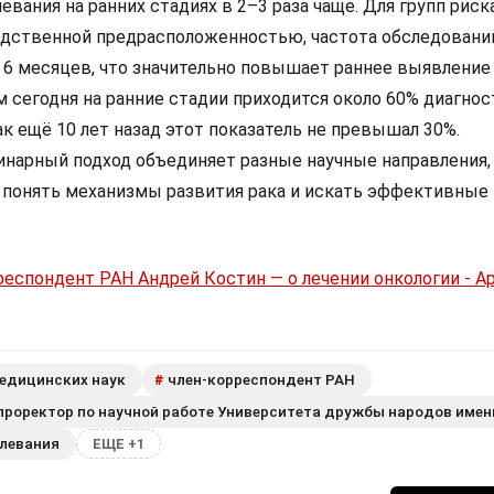
евания на ранних стадиях в 2–3 раза чаще. Для групп риска
едственной предрасположенностью, частота обследовани
в 6 месяцев, что значительно повышает раннее выявление 
м сегодня на ранние стадии приходится около 60% диагно
как ещё 10 лет назад этот показатель не превышал 30%.
арный подход объединяет разные научные направления,
 понять механизмы развития рака и искать эффективные
респондент РАН Андрей Костин — о лечении онкологии - 
едицинских наук
член-корреспондент РАН
#
 проректор по научной работе Университета дружбы народов име
олевания
ЕЩЕ +1