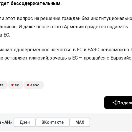
удет бессодержательным.
 этот вопрос на решение граждан без институциональн
Пашинян. И даже после этого Армении придётся подавать
в ЕС.
изнал: одновременное членство в ЕС и ЕАЭС невозможно.
не оставляет иллюзий: хочешь в ЕС — прощайся с Евразий
ия
ес
еаэс
#
#
Подел
 «АН»:
Дзен
ВКонтакте
МАХ