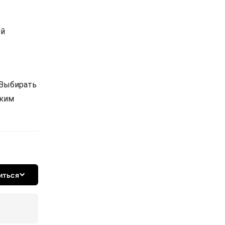
ой
 Выбирать
ским
иться