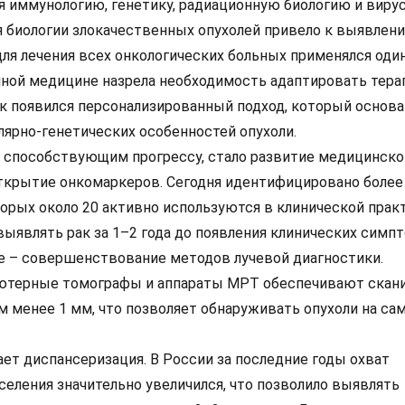
ая иммунологию, генетику, радиационную биологию и виру
 биологии злокачественных опухолей привело к выявлен
для лечения всех онкологических больных применялся оди
нной медицине назрела необходимость адаптировать тера
ак появился персонализированный подход, который основа
лярно-генетических особенностей опухоли.
 способствующим прогрессу, стало развитие медицинско
открытие онкомаркеров. Сегодня идентифицировано более
орых около 20 активно используются в клинической практ
ыявлять рак за 1–2 года до появления клинических симпт
е – совершенствование методов лучевой диагностики.
терные томографы и аппараты МРТ обеспечивают скан
м менее 1 мм, что позволяет обнаруживать опухоли на са
ет диспансеризация. В России за последние годы охват
селения значительно увеличился, что позволило выявлять