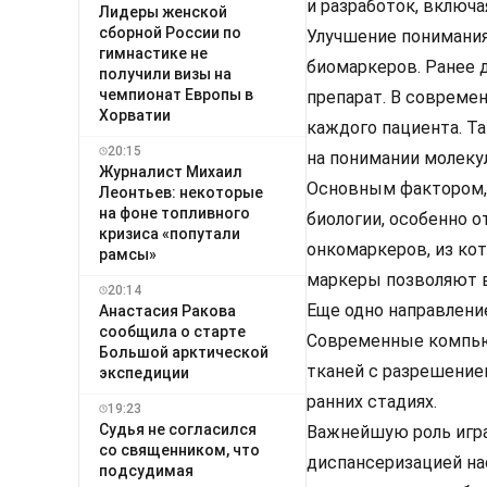
и разработок, включ
Лидеры женской
сборной России по
Улучшение понимания
гимнастике не
биомаркеров. Ранее 
получили визы на
чемпионат Европы в
препарат. В совреме
Хорватии
каждого пациента. Т
20:15
на понимании молеку
Журналист Михаил
Основным фактором,
Леонтьев: некоторые
на фоне топливного
биологии, особенно 
кризиса «попутали
онкомаркеров, из кот
рамсы»
маркеры позволяют в
20:14
Еще одно направлени
Анастасия Ракова
сообщила о старте
Современные компью
Большой арктической
тканей с разрешение
экспедиции
ранних стадиях.
19:23
Судья не согласился
Важнейшую роль игра
со священником, что
диспансеризацией на
подсудимая