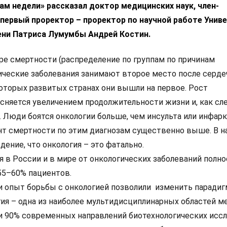
м недели» рассказал доктор медицинских наук, член-
первый проректор – проректор по научной работе Унив
ни Патриса Лумумбы Андрей Костин.
уре смертности (распределение по группам по причинам
ические заболевания занимают второе место после серде
которых развитых странах они вышли на первое. Рост
сняется увеличением продолжительности жизни и, как сл
 Люди боятся онкологии больше, чем инсульта или инфарк
нт смертности по этим диагнозам существенно выше. В н
ение, что онкология – это фатально.
я в России и в мире от онкологических заболеваний полн
55–60% пациентов.
и опыт борьбы с онкологией позволили изменить парадиг
гия – одна из наиболее мультидисциплинарных областей м
и 90% современных направлений биотехнологических исс