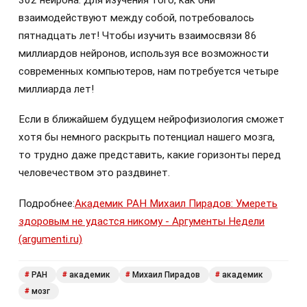
302 нейрона. Для изучения того, как они
взаимодействуют между собой, потребовалось
пятнадцать лет! Чтобы изучить взаимосвязи 86
миллиардов нейронов, используя все возможности
современных компьютеров, нам потребуется четыре
миллиарда лет!
Если в ближайшем будущем нейрофизиология сможет
хотя бы немного раскрыть потенциал нашего мозга,
то трудно даже представить, какие горизонты перед
человечеством это раздвинет.
Подробнее:
Академик РАН Михаил Пирадов: Умереть
здоровым не удастся никому - Аргументы Недели
(argumenti.ru)
РАН
академик
Михаил Пирадов
академик
#
#
#
#
мозг
#