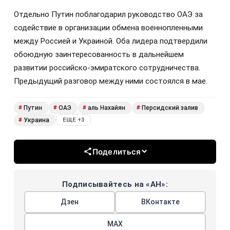
Отдельно Путин поблагодарил руководство ОАЭ за
содействие в организации обмена военнопленными
между Россией и Украиной. Оба лидера подтвердили
обоюдную заинтересованность в дальнейшем
развитии российско-эмиратского сотрудничества.
Предыдущий разговор между ними состоялся в мае.
Путин
ОАЭ
аль Нахайян
Персидский залив
#
#
#
#
Украина
#
ЕЩЕ +3
Поделиться
Подписывайтесь на «АН»:
Дзен
ВКонтакте
МАХ