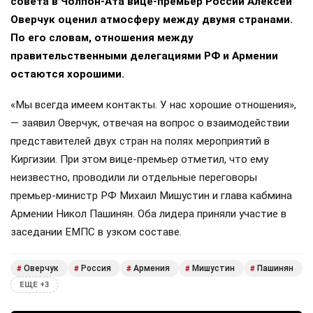
совета в Чолпон-Ата вице-премьер России Алексей
Оверчук оценил атмосферу между двумя странами.
По его словам, отношения между
правительственными делегациями РФ и Армении
остаются хорошими.
«Мы всегда имеем контакты. У нас хорошие отношения»,
— заявил Оверчук, отвечая на вопрос о взаимодействии
представителей двух стран на полях мероприятий в
Киргизии. При этом вице-премьер отметил, что ему
неизвестно, проводили ли отдельные переговоры
премьер-министр РФ Михаил Мишустин и глава кабмина
Армении Никол Пашинян. Оба лидера приняли участие в
заседании ЕМПС в узком составе.
Оверчук
Россия
Армения
Мишустин
Пашинян
#
#
#
#
#
ЕЩЕ +3