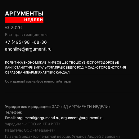
АРГУМЕНТЫ
НЕДЕЛИ
© 2026
Все права защищены
+7 (495) 981-68-36
anonline@argumenti.ru
ПОЛИТИКА
ЭКОНОМИКА
В МИРЕ
ОБЩЕСТВО
ШОУБИЗ
СПОРТ
ЗДОРОВЬЕ
ЛАЙФСТАЙЛ
ТУРИЗМ
КУЛЬТУРА
ПРАВОВЕД
ГОРОД М
САД-ОГОРОД
ИСТОРИЯ
ОБРАЗОВАНИЕ
АРМИЯ
ХАЙТЕК
СКАНДАЛ
Об издании
Главная
Все новости
Авторы
Учредитель и редакция:
ЗАО «ИД АРГУМЕНТЫ НЕДЕЛИ»
Телефон:
Email:
argumenti@argumenti.ru
,
argumenti@argumenti.ru
Учредитель: ООО «ИЦТ и ИЭТ»
Издатель: ООО «Медианет»
Главный редактор печатной версии: Угланов Андрей Иванович