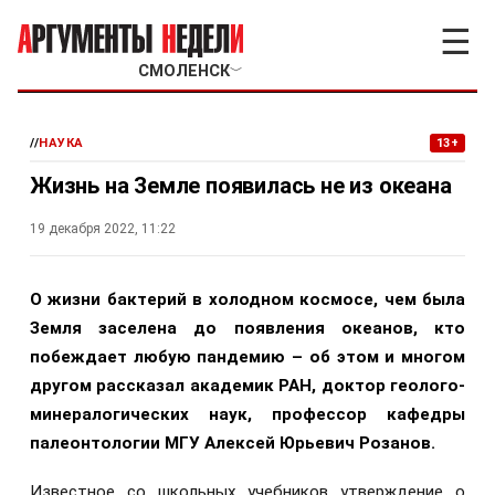
☰
СМОЛЕНСК
﹀
//
НАУКА
13+
Жизнь на Земле появилась не из океана
19 декабря 2022, 11:22
О жизни бактерий в холодном космосе, чем была
Земля заселена до появления океанов, кто
побеждает любую пандемию – об этом и многом
другом рассказал академик РАН, доктор геолого-
минералогических наук, профессор кафедры
палеонтологии МГУ Алексей Юрьевич Розанов.
Известное со школьных учебников утверждение о