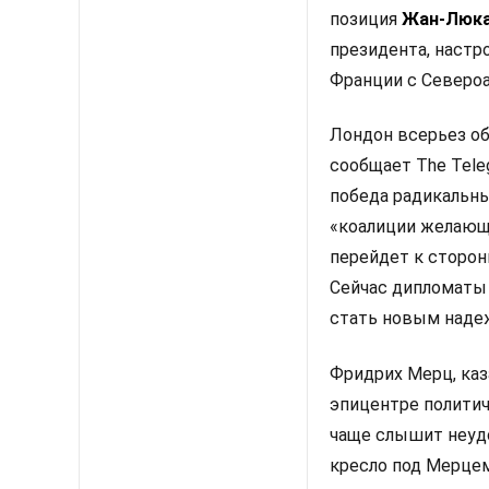
позиция
Жан-Люка
президента, настр
Франции с Североа
Лондон всерьез об
сообщает The Tele
победа радикальны
«коалиции желающ
перейдет к сторон
Сейчас дипломаты 
стать новым наде
Фридрих Мерц, каза
эпицентре политич
чаще слышит неудо
кресло под Мерцем