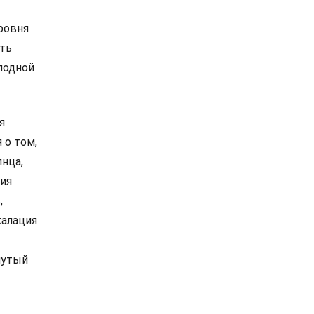
ровня
ть
лодной
я
 о том,
нца,
ния
,
калация
нутый