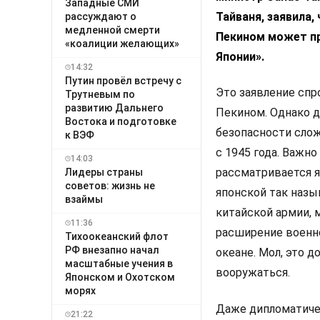
Западные СМИ
Тайваня, заявила,
рассуждают о
медленной смерти
Пекином может п
«коалиции желающих»
Японии».
14:32
Путин провёл встречу с
Это заявление сп
Трутневым по
развитию Дальнего
Пекином. Однако д
Востока и подготовке
безопасности слож
к ВЭФ
с 1945 года. Важно
14:03
рассматривается яп
Лидеры страны
советов: жизнь не
японской так назы
взаймы
китайской армии, 
11:36
расширение военн
Тихоокеанский флот
РФ внезапно начал
океане. Мол, это д
масштабные учения в
вооружаться.
Японском и Охотском
морях
Даже дипломатиче
21:22