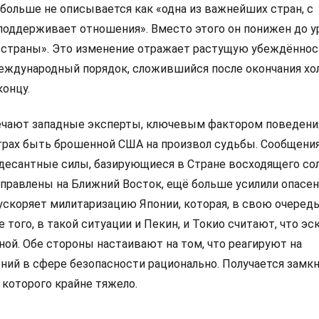
 больше не описывается как «одна из важнейших стран, с
оддерживает отношения». Вместо этого он понижен до у
 страны». Это изменение отражает растущую убеждённос
международный порядок, сложившийся после окончания хо
концу.
мечают западные эксперты, ключевым фактором поведени
трах быть брошенной США на произвол судьбы. Сообщения
десантные силы, базирующиеся в Стране восходящего сол
правлены на Ближний Восток, ещё больше усилили опасе
 ускоряет милитаризацию Японии, которая, в свою очередь
е того, в такой ситуации и Пекин, и Токио считают, что эс
ной. Обе стороны настаивают на том, что реагируют на
ий в сфере безопасности рационально. Получается замк
 которого крайне тяжело.