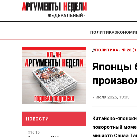
ФЕДЕРАЛЬНЫЙ
﹀
ПОЛИТИКА
ЭКОНОМИ
//
ПОЛИТИКА
/
№ 26 (
Японцы б
произво
7 июля 2026, 18:03
Китайско-японск
НОВОСТИ
поворотный момент
16:15
министр Санаэ Та