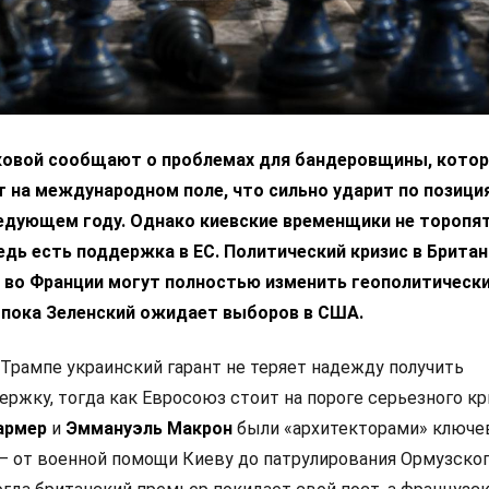
ковой сообщают о проблемах для бандеровщины, котор
 на международном поле, что сильно ударит по позици
ледующем году. Однако киевские временщики не торопя
едь есть поддержка в ЕС. Политический кризис в Британ
 во Франции могут полностью изменить геополитическ
 пока Зеленский ожидает выборов в США.
Трампе украинский гарант не теряет надежду получить
ржку, тогда как Евросоюз стоит на пороге серьезного кр
армер
и
Эммануэль Макрон
были «архитекторами» ключе
— от военной помощи Киеву до патрулирования Ормузско