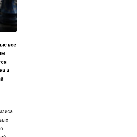
ые все
ям
тся
ии и
ий
изиса
вых
го