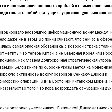
 что использование военных кораблей и применение сил
редставлять собой «ситуацию, угрожающую выживани
ровоцировало настоящую информационную войну между Т
ело даже не в этом. В Японии считают, что сейчас в сфер
илась самая опасная обстановка, с которой страна сталк
 отметить, что теперь Китай, а не Северная Корея или Росс
онцами, как главная долгосрочная стратегическая угроза.
ваемой Белой книге по обороне указывается на модерни
морскую активность вокруг островов Сенкаку/Дяоюй и
о-морских операций КНР в Восточно-Китайском море и Т
оказательство того, что пора возрождать самурайский дух
ская риторика ужесточилась. В японской Дипломатическ