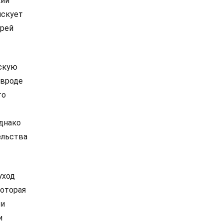
кий
искует
ерей
скую
 вроде
то
однако
ельства
уход
которая
ии
и