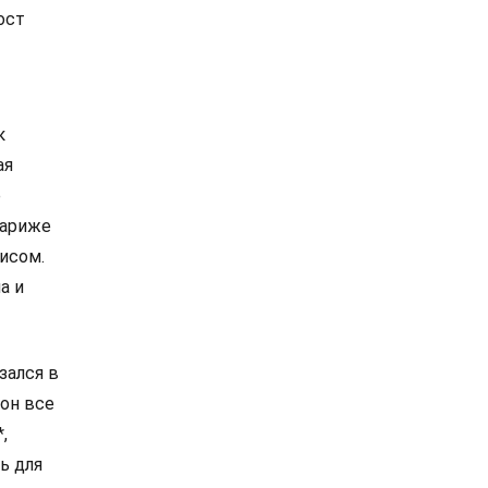
ост
к
ая
е
Париже
исом.
а и
зался в
 он все
,
ь для