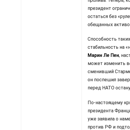
пролива. Теперь, 
президент огранич
остаться без «рул
обещанных активо
Способность таких
стабильность на 
Марин Ле Пен
, на
может изменить в
сменивший Стармер
он поспешил завер
перед НАТО остану
По-настоящему кр
президента Франци
уже заявила о нам
против РФ и подто