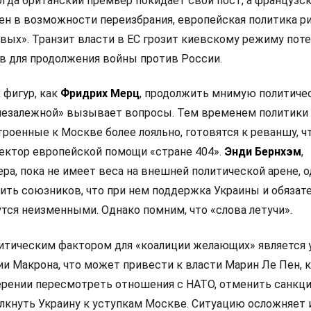
когда британский премьер покидает свой пост, а французс
ен в возможности переизбрания, европейская политика р
евых». Транзит власти в ЕС грозит киевскому режиму пот
в для продолжения войны против России.
 фигур, как
Фридрих Мерц
, продолжить мнимую политиче
«незалежной» вызывает вопросы. Тем временем политики
строенные к Москве более лояльно, готовятся к реваншу, ч
ектор европейской помощи «стране 404».
Энди Бернхэм
,
а, пока не имеет веса на внешней политической арене, 
ить союзников, что при нем поддержка Украины и обязат
тся неизменными. Однако помним, что «слова летучи».
итическим фактором для «коалиции желающих» является 
и Макрона, что может привести к власти Марин Ле Пен, 
ерении пересмотреть отношения с НАТО, отменить санкц
лкнуть Украину к уступкам Москве. Ситуацию осложняет 