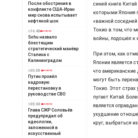
После обострения в
синей книге Китай
конфликте США-Иран
которыми Япония п
мир снова испытывает
«важной соседней
нефтяной шок
Токио в том, что 
16:48
НОВОЕ
Sohu назвало
войны, подошёл к 
блестящим
стратегический манёвр
При этом, как от
Сталина с
Калининградом
Японии является с
что американские 
05.08
НОВОЕ
Путин провёл
могут быть перена
кадровую
Токио. Этот страх
перестановку в
руководстве СВО
пугает Китай. Боле
05.08
является оправдан
НОВОЕ
Глава СЖР Соловьёв
ухудшение отношен
предупредил об
идеологии,
круг, выбраться из
заложенной в
искусственный