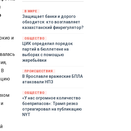
Путин провёл молниеносную
ы
демонстрацию силы на
В МИРЕ
ю
Защищает банки и дорого
Дальнем Востоке.
обходится: кто возглавляет
Тихоокеанский флот без
казахстанский финрегулятор?
предупреждения развернул
крупномасштабные манёвры,
окио и
ОБЩЕСТВО
задействовав около
ЦИК определил порядок
е
шестидесяти кораблей,
партий в бюллетене на
десятки самолётов и больше
ивалась
выборах с помощью
тринадцати тысяч
жеребьёвки
ия,
военнослужащих.
 В
ПРОИСШЕСТВИЯ
В Ярославле вражеские БПЛА
зацию
атаковали НПЗ
ОБЩЕСТВО
ихом
«У нас огромное количество
 и
боеприпасов»: Трамп резко
отреагировал на публикацию
NYT
ой