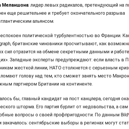
 Меланшона
: лидер левых радикалов, претендующий на п
оен еще решительнее и требует окончательного разрыва
тлантическим альянсом.
еспокоен политической турбулентностью во Франции. Ка
graph, британские чиновники просчитывают, как возможн
х сил отразится на обмене секретными данными и работ
их». Западные эксперты предупреждают: если власть в 
никам жесткой линии, НАТО столкнется с серьезным криз
ломают голову над тем, кто сможет занять место Макрон
жным партнером Британии на континенте.
лось бы, главный кандидат на пост канцлера, сегодня ока
еского шторма. Его партия бурлит от недовольства, а сам
бные вопросы о своей профпригодности. По данным Bild*
 закачалось: сентябрьские выборы в регионах могут стат