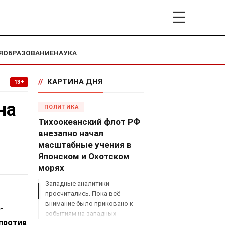
☰
Я
ОБРАЗОВАНИЕ
НАУКА
//
КАРТИНА ДНЯ
13+
на
ПОЛИТИКА
Тихоокеанский флот РФ
внезапно начал
масштабные учения в
Японском и Охотском
морях
Западные аналитики
просчитались. Пока всё
внимание было приковано к
-
событиям на западных
против
границах России, Владимир