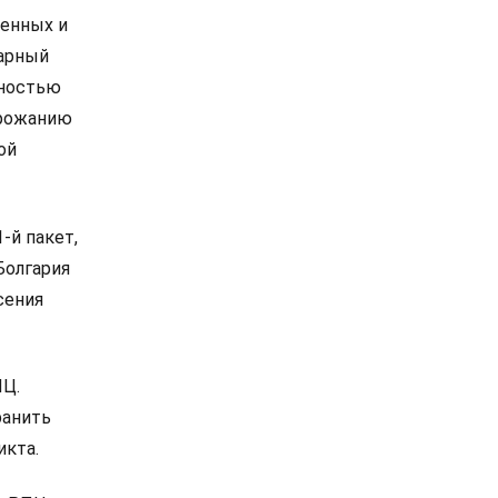
женных и
рарный
лностью
орожанию
ой
-й пакет,
Болгария
сения
ПЦ.
ранить
икта.