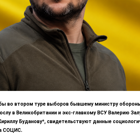
 бы во втором туре выборов бывшему министру оборон
ослу в Великобритании и экс-главкому ВСУ Валерию За
 Кириллу Буданову*, свидетельствуют данные социологи
а СОЦИС.