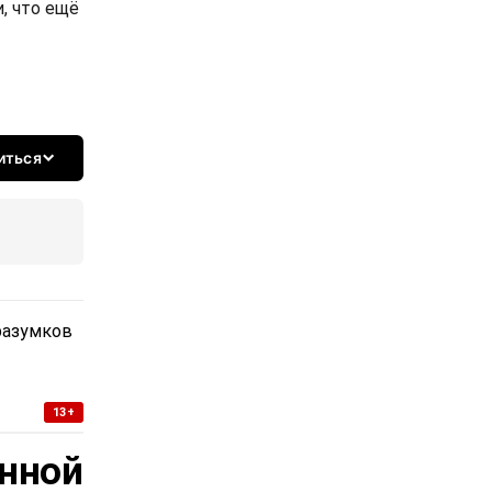
, что ещё
иться
разумков
13+
нной