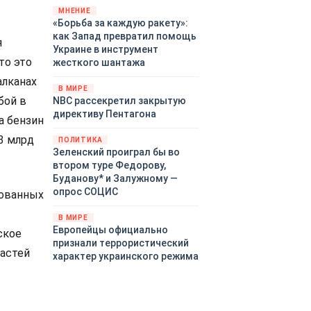
«страны 404» в следующем
МНЕНИЕ
«Борьба за каждую ракету»:
году. Однако киевские
как Запад превратил помощь
временщики не торопятся
я
Украине в инструмент
заключать мир - ведь есть
то это
жесткого шантажа
поддержка в ЕС.
Политический кризис в
алканах
В МИРЕ
Британии и Германии, выборы
бой в
NBC рассекретил закрытую
во Франции могут полностью
директиву Пентагона
а бензин
изменить геополитический
ландшафт в мире, пока
3 млрд
ПОЛИТИКА
Зеленский ожидает выборов
Зеленский проиграл бы во
в США.
втором туре Федорову,
Буданову* и Залужному —
опрос СОЦИС
рованных
В МИРЕ
Европейцы официально
ское
признали террористический
частей
характер украинского режима