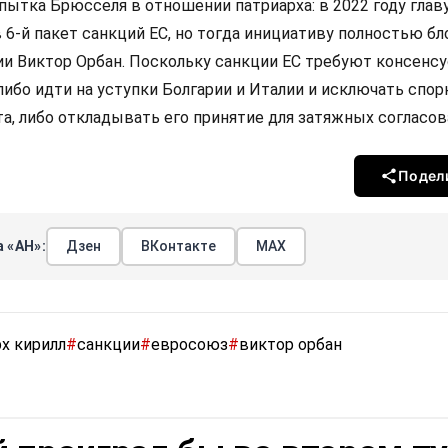
опытка Брюсселя в отношении патриарха: в 2022 году гла
 6-й пакет санкций ЕС, но тогда инициативу полностью б
ии Виктор Орбан. Поскольку санкции ЕС требуют консенсу
ибо идти на уступки Болгарии и Италии и исключать спо
та, либо откладывать его принятие для затяжных согласов
Подел
 «АН»:
Дзен
ВКонтакте
МАХ
х кирилл
#
санкции
#
евросоюз
#
виктор орбан