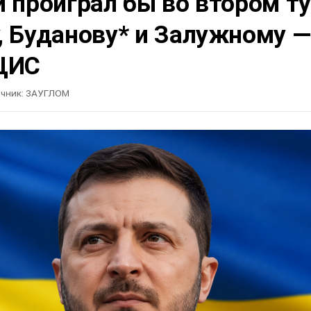
 проиграл бы во втором т
, Буданову* и Залужному —
ЦИС
чник:
ЗАУГЛОМ