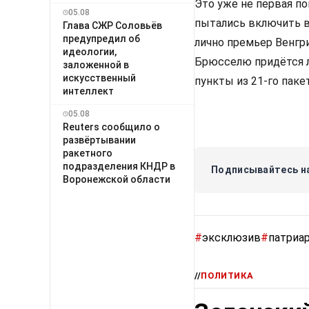
Это уже не первая п
05.08
пытались включить в
Глава СЖР Соловьёв
предупредил об
лично премьер Венгр
идеологии,
Брюсселю придётся л
заложенной в
искусственный
пункты из 21-го паке
интеллект
05.08
Reuters сообщило о
развёртывании
ракетного
подразделения КНДР в
Подписывайтесь на
Воронежской области
#
эксклюзив
#
патриар
//
ПОЛИТИКА