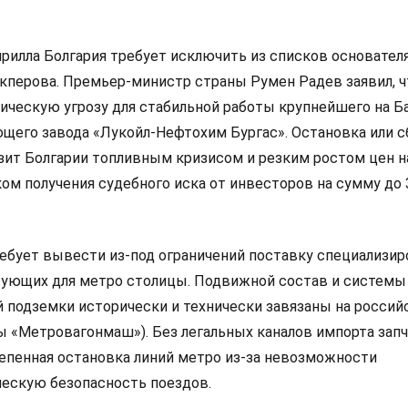
рилла Болгария требует исключить из списков основател
екперова. Премьер-министр страны Румен Радев заявил, ч
ическую угрозу для стабильной работы крупнейшего на Б
его завода «Лукойл-Нефтохим Бургас». Остановка или с
озит Болгарии топливным кризисом и резким ростом цен н
ом получения судебного иска от инвесторов на сумму до 
ребует вывести из-под ограничений поставку специализи
тующих для метро столицы. Подвижной состав и системы
й подземки исторически и технически завязаны на россий
ы «Метровагонмаш»). Без легальных каналов импорта зап
тепенная остановка линий метро из-за невозможности
ескую безопасность поездов.