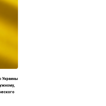
ы Украины
лужному,
ческого