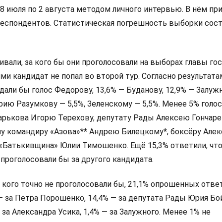
8 июля по 2 августа методом личного интервью. В нём пр
респондентов. Статистическая погрешность выборки сос
али, за кого бы они проголосовали на выборах главы гос
и кандидат не попал во второй тур. Согласно результата
дали бы голос Федорову, 13,6% — Буданову, 12,9% — Залуж
ию Разумкову — 5,5%, Зеленскому — 5,5%. Менее 5% голо
арькова Игорю Терехову, депутату Рады Алексею Гончаре
у командиру «Азова»** Андрею Билецкому*, боксёру Алек
 «Батькивщина» Юлии Тимошенко. Ещё 15,3% ответили, что
 проголосовали бы за другого кандидата.
а кого точно не проголосовали бы, 21,1% опрошенных ответ
 — за Петра Порошенко, 14,4% — за депутата Рады Юрия Бо
 за Александра Усика, 1,4% — за Залужного. Менее 1% не