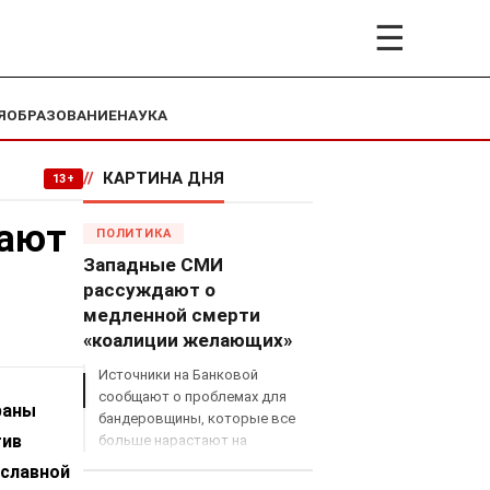
☰
Я
ОБРАЗОВАНИЕ
НАУКА
//
КАРТИНА ДНЯ
13+
вают
ПОЛИТИКА
Западные СМИ
рассуждают о
медленной смерти
«коалиции желающих»
Источники на Банковой
сообщают о проблемах для
раны
бандеровщины, которые все
тив
больше нарастают на
международном поле, что
ославной
сильно ударит по позициям