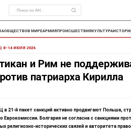
КА
ОБЩЕСТВО
В МИРЕ
АРМИЯ
ПРОИСШЕСТВИЯ
КУЛЬТУРА
ИСТОРИ
6) 8–14 ИЮЛЯ 2026
атикан и Рим не поддержи
ротив патриарха Кирилла
Ц в 21-й пакет санкций активно продвигают Польша, ст
о Еврокомиссии. Болгария не согласна с санкциями про
ных религиозно-исторических связей и авторитета прав