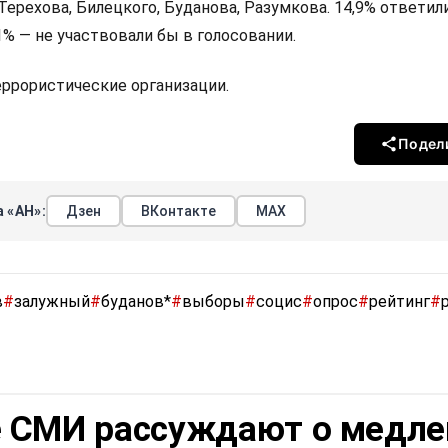
Терехова, Билецкого, Буданова, Разумкова. 14,9% ответили
,1% — не участвовали бы в голосовании.
террористические организации.
Подел
 «АН»:
Дзен
ВКонтакте
МАХ
в
#
залужный
#
буданов*
#
выборы
#
социс
#
опрос
#
рейтинг
#
 СМИ рассуждают о медле