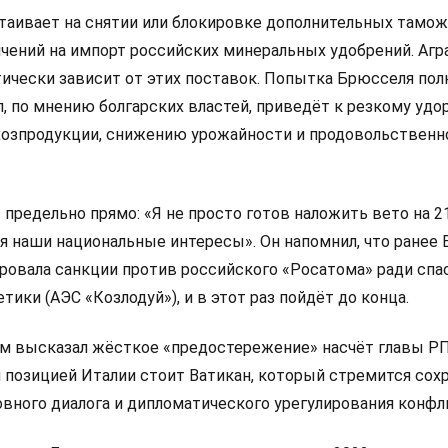
стаивает на снятии или блокировке дополнительных тамо
ичений на импорт российских минеральных удобрений. Аг
тически зависит от этих поставок. Попытка Брюсселя по
л, по мнению болгарских властей, приведёт к резкому уд
озпродукции, снижению урожайности и продовольственн
предельно прямо: «Я не просто готов наложить вето на 21
я наши национальные интересы». Он напомнил, что ранее 
ровала санкции против российского «Росатома» ради спа
тики (АЭС «Козлодуй»), и в этот раз пойдёт до конца.
им высказал жёсткое «предостережение» насчёт главы Р
й позицией Италии стоит Ватикан, который стремится сох
вного диалога и дипломатического урегулирования конфл