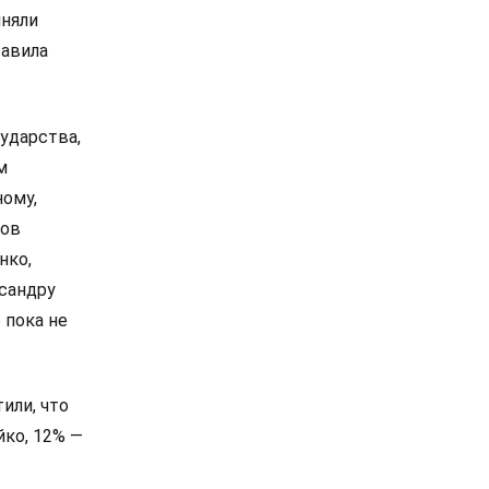
иняли
тавила
ударства,
м
ному,
сов
нко,
сандру
 пока не
или, что
йко, 12% —