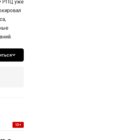
ву РПЦ уже
локировал
са,
рные
аний.
иться
13+