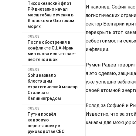
Тихоокеанский флот
И наконец, София на
РФ внезапно начал
масштабные учения в
логистических огран
Японском и Охотском
сектор Болгарии кри
морях
перекрыть этот кана
05.08
себестоимости сельх
После обострения в
конфликте США-Иран
инфляции.
мир снова испытывает
нефтяной шок
Румен Радев говорит 
05.08
я это сделаю, защища
Sohu назвало
блестящим
уже успешно заблоки
стратегический манёвр
своей атомной энерге
Сталина с
Калининградом
Вслед за Софией и Р
05.08
Известно, что за это
Путин провёл
кадровую
каналы для межцерко
перестановку в
руководстве СВО