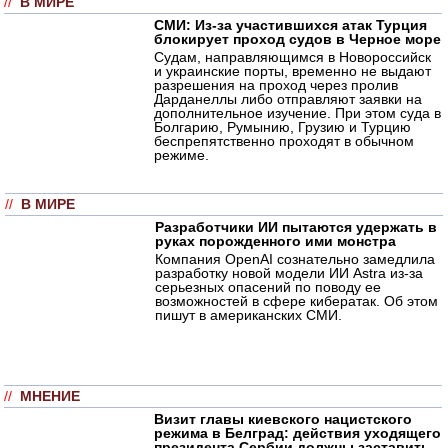
//
В МИРЕ
СМИ: Из-за участившихся атак Турция
блокирует проход судов в Черное море
Судам, направляющимся в Новороссийск
и украинские порты, временно не выдают
разрешения на проход через пролив
Дарданеллы либо отправляют заявки на
дополнительное изучение. При этом суда в
Болгарию, Румынию, Грузию и Турцию
беспрепятственно проходят в обычном
режиме.
//
В МИРЕ
Разработчики ИИ пытаются удержать в
руках порожденного ими монстра
Компания OpenAI сознательно замедлила
разработку новой модели ИИ Astra из-за
серьезных опасений по поводу ее
возможностей в сфере кибератак. Об этом
пишут в американских СМИ.
//
МНЕНИЕ
Визит главы киевского нацистского
режима в Белград: действия уходящего
президента Сербии должны заставить