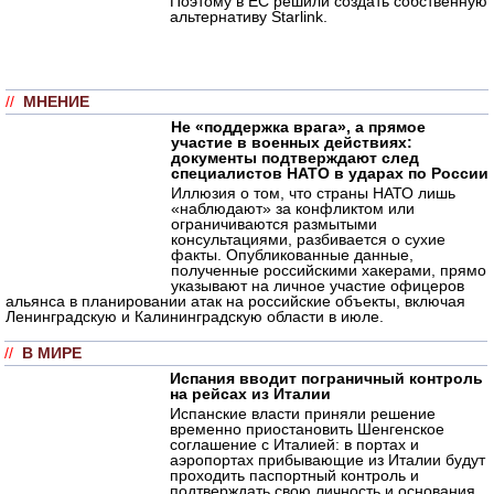
Поэтому в ЕС решили создать собственную
альтернативу Starlink.
//
МНЕНИЕ
Не «поддержка врага», а прямое
участие в военных действиях:
документы подтверждают след
специалистов НАТО в ударах по России
Иллюзия о том, что страны НАТО лишь
«наблюдают» за конфликтом или
ограничиваются размытыми
консультациями, разбивается о сухие
факты. Опубликованные данные,
полученные российскими хакерами, прямо
указывают на личное участие офицеров
альянса в планировании атак на российские объекты, включая
Ленинградскую и Калининградскую области в июле.
//
В МИРЕ
Испания вводит пограничный контроль
на рейсах из Италии
Испанские власти приняли решение
временно приостановить Шенгенское
соглашение с Италией: в портах и
аэропортах прибывающие из Италии будут
проходить паспортный контроль и
подтверждать свою личность и основания