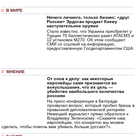
//
В МИРЕ
Ничего личного, только бизнес: «друг
России» Эрдоган продает Киеву
наступательное оружие
Стало известно, что Украина приобретет у
Турции 70 баллистических ракет ATACMS и
12 установок M270. Об этом сообщают
СМИ со ссылкой на информацию,
предоставленную Госдепартаментом США.
//
МНЕНИЕ
От слов к делу: как некоторые
европейцы сами признаются во
всеуслышание, что их цель —
убийство наибольшего количества
россиян
На пресс-конференции в Белграде
прозвучал вопрос, который пробил брешь в
привычной дипломатической риторике.
Немецкий журналист прямо обратился к
Владимиру Зеленскому: «Скажите нам,
европейцам, что конкретно мы можем
сделать, чтобы помочь вам убивать больше русских?».