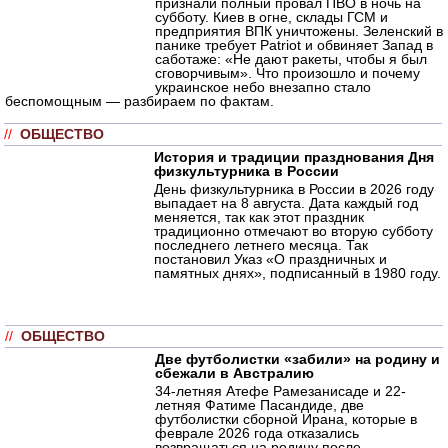
признали полный провал ПВО в ночь на
субботу. Киев в огне, склады ГСМ и
предприятия ВПК уничтожены. Зеленский в
панике требует Patriot и обвиняет Запад в
саботаже: «Не дают ракеты, чтобы я был
сговорчивым». Что произошло и почему
украинское небо внезапно стало
беспомощным — разбираем по фактам.
//
ОБЩЕСТВО
История и традиции празднования Дня
физкультурника в России
День физкультурника в России в 2026 году
выпадает на 8 августа. Дата каждый год
меняется, так как этот праздник
традиционно отмечают во вторую субботу
последнего летнего месяца. Так
постановил Указ «О праздничных и
памятных днях», подписанный в 1980 году.
//
ОБЩЕСТВО
Две футболистки «забили» на родину и
сбежали в Австралию
34-летняя Атефе Рамезанисаде и 22-
летняя Фатиме Пасандиде, две
футболистки сборной Ирана, которые в
феврале 2026 года отказались
возвращаться на родину после