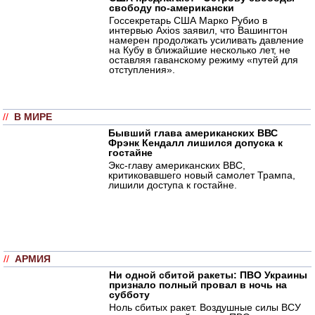
свободу по-американски
Госсекретарь США Марко Рубио в
интервью Axios заявил, что Вашингтон
намерен продолжать усиливать давление
на Кубу в ближайшие несколько лет, не
оставляя гаванскому режиму «путей для
отступления».
//
В МИРЕ
Бывший глава американских ВВС
Фрэнк Кендалл лишился допуска к
гостайне
Экс-главу американских ВВС,
критиковавшего новый самолет Трампа,
лишили доступа к гостайне.
//
АРМИЯ
Ни одной сбитой ракеты: ПВО Украины
признало полный провал в ночь на
субботу
Ноль сбитых ракет. Воздушные силы ВСУ