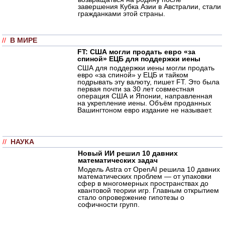
завершения Кубка Азии в Австралии, стали
гражданками этой страны.
//
В МИРЕ
FT: США могли продать евро «за
спиной» ЕЦБ для поддержки иены
США для поддержки иены могли продать
евро «за спиной» у ЕЦБ и тайком
подрывать эту валюту, пишет FT. Это была
первая почти за 30 лет совместная
операция США и Японии, направленная
на укрепление иены. Объём проданных
Вашингтоном евро издание не называет.
//
НАУКА
Новый ИИ решил 10 давних
математических задач
Модель Astra от OpenAI решила 10 давних
математических проблем — от упаковки
сфер в многомерных пространствах до
квантовой теории игр. Главным открытием
стало опровержение гипотезы о
софичности групп.