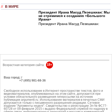
//
В МИРЕ
Президент Ирана Масуд Пезешкиан: Мы
не стремимся к созданию «Большого
Ирана»
Президент Ирана Масуд Пезешкиан:
18+
Возрастная категория сайта:
Ваш город: /
РЕКЛАМА
+7 (495) 981-68-36
Об издании
anonline@argumenti.ru
Свободное использование в Интернет-пространстве текстов, фото и
видеоматериалов, опубликованных на этом сайте, допускается при
условии обязательного размещения гиперссылки на источник
публикации argumenti.ru. Использование материалов в печатных СМИ
допускается только с письменного разрешения редакции. Сетевое
издание "Аргументы неделi". Свидетельство о регистрации Эл № ФС77-
60728 от 09 февраля 2015 г. выдано Федеральной службой по надзору в
сфере связи, информационных технологий и массовых коммуникаций