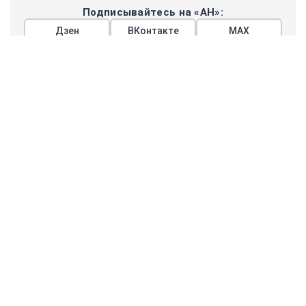
Подписывайтесь на «АН»:
Дзен
ВКонтакте
МАХ
Показать еще
АРГУМЕНТЫ
НЕДЕЛИ
© 2026
Все права защищены
+7 (495) 981-68-36
anonline@argumenti.ru
ПОЛИТИКА
ЭКОНОМИКА
В МИРЕ
ОБЩЕСТВО
ШОУБИЗ
СПОРТ
ЗДОРОВЬЕ
ЛАЙФСТАЙЛ
ТУРИЗМ
КУЛЬТУРА
ПРАВОВЕД
ГОРОД М
САД-ОГОРОД
ИСТОРИЯ