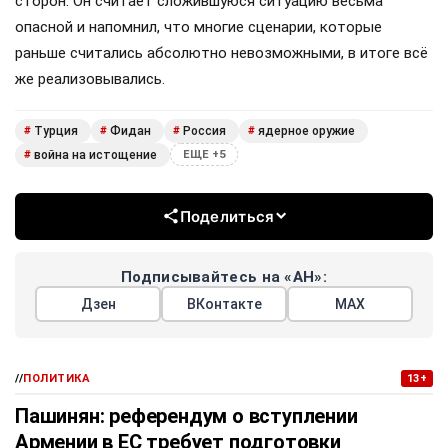
сторон. Он считает сложившуюся ситуацию весьма
опасной и напомнил, что многие сценарии, которые
раньше считались абсолютно невозможными, в итоге всё
же реализовывались.
Турция
Фидан
Россия
ядерное оружие
#
#
#
#
война на истощение
#
ЕЩЕ +5
Поделиться
Подписывайтесь на «АН»:
Дзен
ВКонтакте
МАХ
//
ПОЛИТИКА
13+
Пашинян: референдум о вступлении
Армении в ЕС требует подготовки