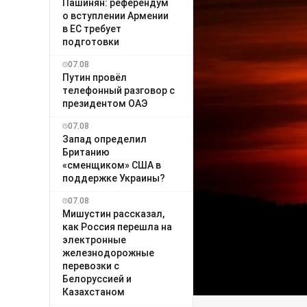
Пашинян: референдум
о вступлении Армении
в ЕС требует
подготовки
07.08
Путин провёл
телефонный разговор с
президентом ОАЭ
07.08
Запад определил
Британию
«сменщиком» США в
поддержке Украины?
07.08
Мишустин рассказал,
как Россия перешла на
электронные
железнодорожные
перевозки с
Белоруссией и
Казахстаном