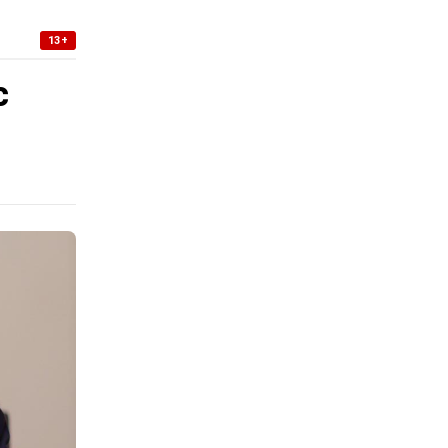
13+
с