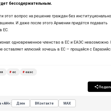
удет бессодержательным.
 этот вопрос на решение граждан без институциональн
Пашинян. И даже после этого Армении придётся подавать
в ЕС.
изнал: одновременное членство в ЕС и ЕАЭС невозможно.
не оставляет иллюзий: хочешь в ЕС — прощайся с Евразий
ия
ес
еаэс
#
#
Подел
 «АН»:
Дзен
ВКонтакте
МАХ