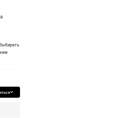
ой
 Выбирать
ским
иться