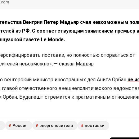
h.com
тельства Венгрии Петер Мадьяр счел невозможным по
ителей из РФ. С соответствующим заявлением премьер 
нцузской газете Le Monde.
рсифицировать поставки, но полностью оторваться от
сителей невозможно», — сказал Мадьяр.
то венгерский министр иностранных дел Анита Орбан
не и
 главой отечественного внешнеполитического ведомств
 Орбан, Будапешт стремится к прагматичным отношения
р
Россия
энергоносители
поставки
#
#
#