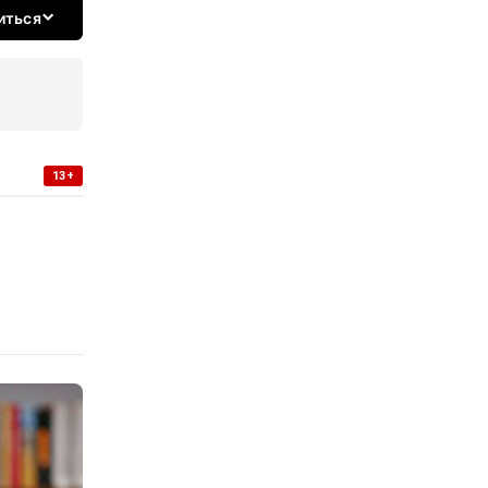
иться
13+