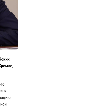
бских
Кремле,
ого
л в
изацию
ской