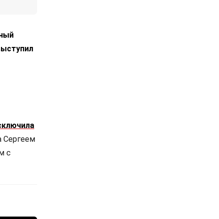
лный
выступил
сключила
а Сергеем
м с