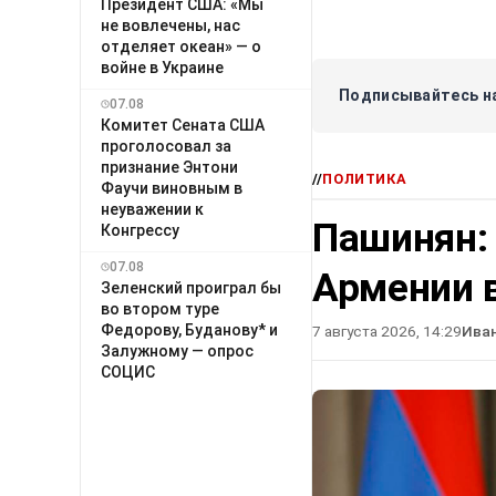
Президент США: «Мы
не вовлечены, нас
отделяет океан» — о
войне в Украине
Подписывайтесь на
07.08
Комитет Сената США
проголосовал за
признание Энтони
//
ПОЛИТИКА
Фаучи виновным в
неуважении к
Пашинян:
Конгрессу
07.08
Армении в
Зеленский проиграл бы
во втором туре
Федорову, Буданову* и
7 августа 2026, 14:29
Ива
Залужному — опрос
СОЦИС