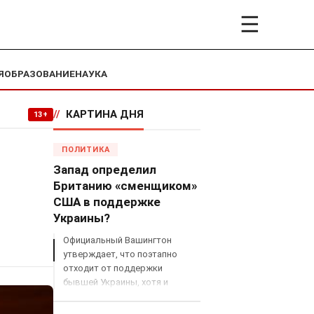
☰
Я
ОБРАЗОВАНИЕ
НАУКА
//
КАРТИНА ДНЯ
13+
ПОЛИТИКА
Запад определил
Британию «сменщиком»
США в поддержке
Украины?
Официальный Вашингтон
утверждает, что поэтапно
отходит от поддержки
бывшей Украины, хотя и
продолжает снабжать ВСУ
разведданными и поставлять