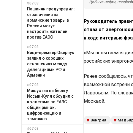
Добыча нефти, unsplas
07.08
Пашинян предупредил:
ограничения на
армянские товары в
Руководитель прави
России могут
отказ от энергонос
настроить жителей
против ЕАЭС
в ходе интервью фра
07.08
«Мы попытаемся диве
Вице-премьер Оверчук
заявил о хороших
российских энергоно
отношениях между
делегациями РФ и
Армении
Ранее сообщалось, ч
возможной встречи с
07.08
Мишустин на берегу
Лавровым. По словам
Иссык-Куля обсудил с
Москвой.
коллегами по ЕАЭС
общий рынок,
цифровизацию и
таможню
Венгрия
Мадья
#
#
07.08