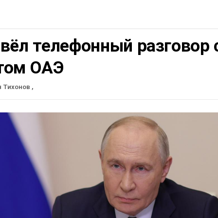
вёл телефонный разговор 
том ОАЭ
н Тихонов
,