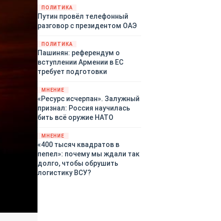
закупленное ранее оружие.
ПОЛИТИКА
Путин провёл телефонный
Также американская
разговор с президентом ОАЭ
администрация скидывает на
европейцев снабжение
ПОЛИТИКА
киевского режима оружием,
Пашинян: референдум о
которое стремится продавать
вступлении Армении в ЕС
всем новым снабженцам.
требует подготовки
Однако часто возникают
предположения о возможном
МНЕНИЕ
«сменщике» американцев на
«Ресурс исчерпан». Залужный
этом позорном посту.
признал: Россия научилась
Рассмотрим, кто же рвётся на
бить всё оружие НАТО
место «миротворцев».
МНЕНИЕ
«400 тысяч квадратов в
пепел»: почему мы ждали так
долго, чтобы обрушить
логистику ВСУ?