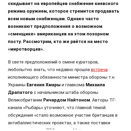
скидывает на европейцев снабжение киевского
режима оружием, которое стремится продавать
всем новым снабженцам. Однако часто
возникают предположения о возможном
«сменщике» американцев на этом позорном
посту. Рассмотрим, кто же рвётся на место
«миротворцев».
В свете предположений о смене кураторов,
любопытно знать, что недавно прошла
встреча
исполняющего обязанности министра обороны т.н.
Украины
Евгения Хмары
и главкома
Михаила
Драпатого
с начальником штаба обороны
Великобритании
Ричардом Найтоном
. Авторы ТГ-
канала «Рыбарь» уточняют, что главной темой
обсуждения «стало возможное участие британцев в
антибаллистических проектах, а также поставки
ракет для систем ПВО и ракет Meteor для шведских