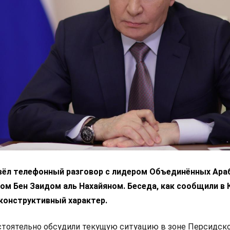
вёл телефонный разговор с лидером Объединённых Ара
м Бен Заидом аль Нахайяном. Беседа, как сообщили в 
конструктивный характер.
стоятельно обсудили текущую ситуацию в зоне Персидск