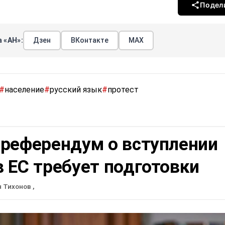
Подел
 «АН»:
Дзен
ВКонтакте
МАХ
#
население
#
русский язык
#
протест
 референдум о вступлении
 ЕС требует подготовки
н Тихонов
,