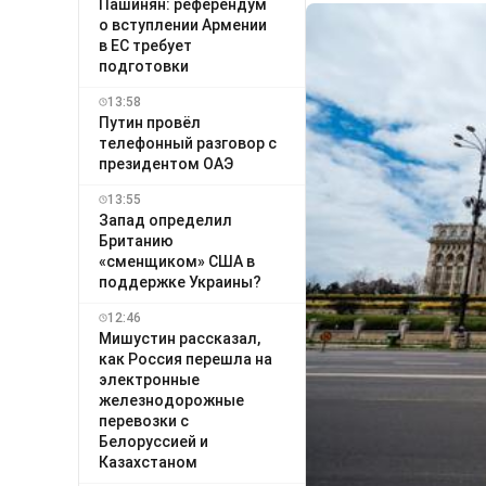
Пашинян: референдум
о вступлении Армении
в ЕС требует
подготовки
13:58
Путин провёл
телефонный разговор с
президентом ОАЭ
13:55
Запад определил
Британию
«сменщиком» США в
поддержке Украины?
12:46
Мишустин рассказал,
как Россия перешла на
электронные
железнодорожные
перевозки с
Белоруссией и
Казахстаном