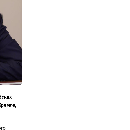
бских
Кремле,
ого