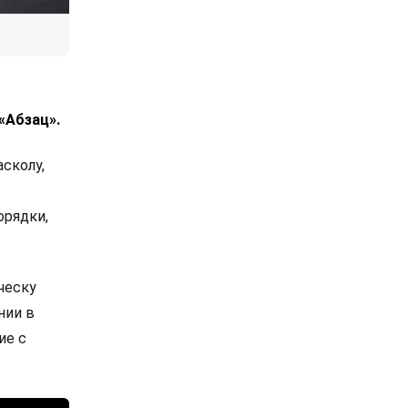
«Абзац».
сколу,
орядки,
ческу
нии в
ие с