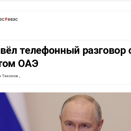
ес
#
еаэс
вёл телефонный разговор 
том ОАЭ
н Тихонов
,