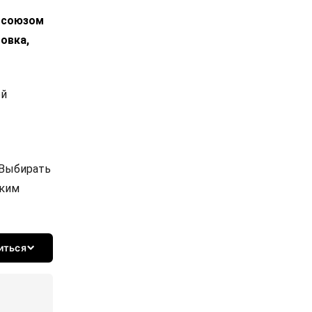
росоюзом
овка,
ой
 Выбирать
ским
иться