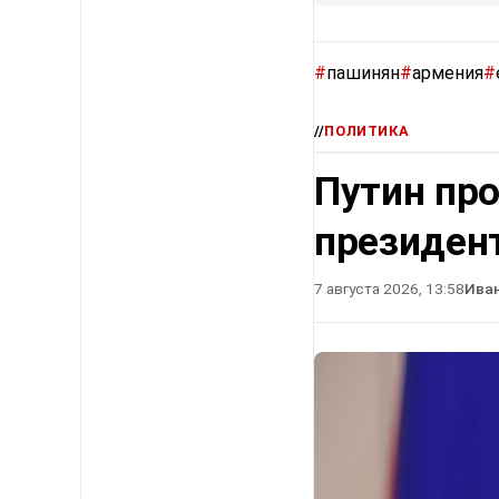
#
пашинян
#
армения
#
//
ПОЛИТИКА
Путин про
президен
7 августа 2026, 13:58
Ива