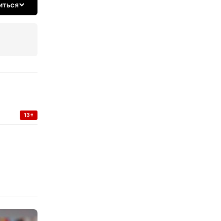
иться
13+