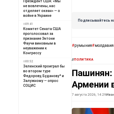
Президент США: «Мы
не вовлечены, нас
отделяет океан» — о
войне в Украине
Подписывайтесь на
09:41
Комитет Сената США
проголосовал за
признание Энтони
Фаучи виновным в
#
румыния
#
молдавия
неуважении к
Конгрессу
//
ПОЛИТИКА
00:52
Зеленский проиграл бы
Пашинян:
во втором туре
Федорову, Буданову* и
Залужному — опрос
Армении в
СОЦИС
7 августа 2026, 14:29
Ива