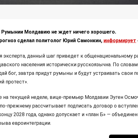
к Румынии Молдавию не ждет ничего хорошего.
огноз сделал политолог Юрий Самонкин,
информирует
я эксперта, данный шаг приведет к общенациональному ра
давского населения исторически русскоязычна. По словам
 дай бог, завтра придут румыны и будут устраивать свои п
й протест».
е на текущей неделе, вице-премьер Молдавии Эуген Осмо
 по-прежнему рассчитывает подписать договор о вступле
онцу 2028 года, однако допускает и «план Б» — объединен
рыва евроинтеграции.