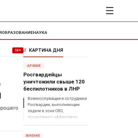
☰
Я
ОБРАЗОВАНИЕ
НАУКА
//
КАРТИНА ДНЯ
13+
АРМИЯ
Росгвардейцы
,
уничтожили свыше 120
беспилотников в ЛНР
н
Военнослужащие и сотрудники
Росгвардии, выполняющие
орошего
задачи в зоне СВО,
продолжают эффективно
противодействовать угрозам
с воздуха.
МНЕНИЕ