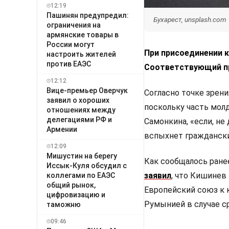
12:19
Пашинян предупредил:
Бухарест, unsplash.com
ограничения на
армянские товары в
России могут
При присоединении 
настроить жителей
против ЕАЭС
Соответствующий пр
12:12
Вице-премьер Оверчук
Согласно точке зрени
заявил о хороших
поскольку часть мол
отношениях между
делегациями РФ и
Самонкина, «если, не
Армении
вспыхнет граждански
12:09
Мишустин на берегу
Как сообщалось ране
Иссык-Куля обсудил с
заявил
, что Кишинев
коллегами по ЕАЭС
общий рынок,
Европейский союз к к
цифровизацию и
Румынией в случае с
таможню
09:46