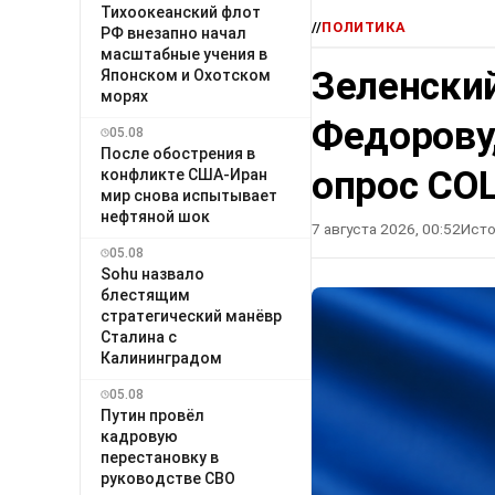
Тихоокеанский флот
//
ПОЛИТИКА
РФ внезапно начал
масштабные учения в
Зеленский
Японском и Охотском
морях
Федорову
05.08
После обострения в
опрос СО
конфликте США-Иран
мир снова испытывает
нефтяной шок
7 августа 2026, 00:52
Исто
05.08
Sohu назвало
блестящим
стратегический манёвр
Сталина с
Калининградом
05.08
Путин провёл
кадровую
перестановку в
руководстве СВО