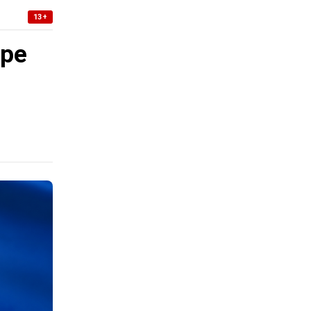
13+
уре