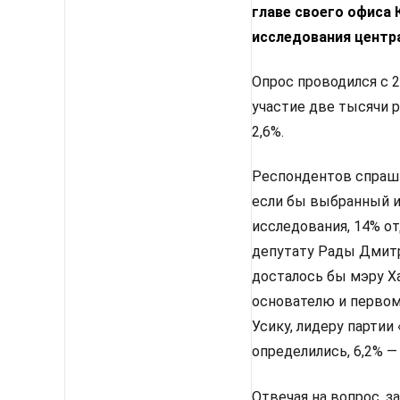
главе своего офиса
исследования центр
Опрос проводился с 2
участие две тысячи 
2,6%.
Респондентов спрашив
если бы выбранный им
исследования, 14% от
депутату Рады Дмитр
досталось бы мэру Х
основателю и первом
Усику, лидеру партии
определились, 6,2% —
Отвечая на вопрос, з