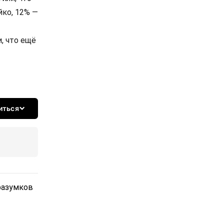
йко, 12% —
, что ещё
иться
разумков