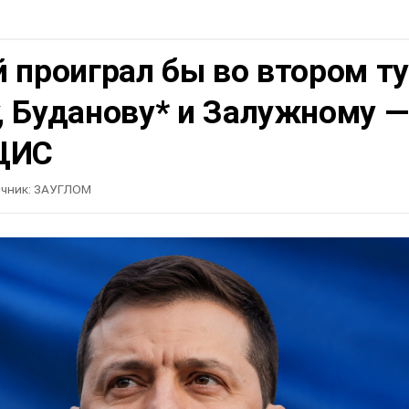
 проиграл бы во втором т
, Буданову* и Залужному —
ЦИС
чник:
ЗАУГЛОМ