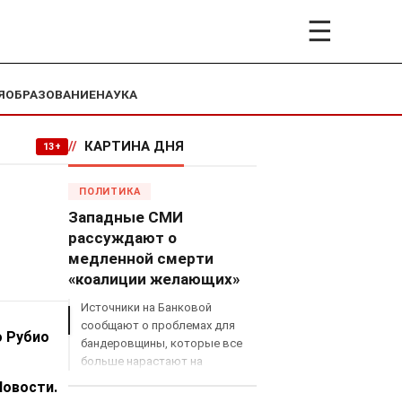
☰
Я
ОБРАЗОВАНИЕ
НАУКА
//
КАРТИНА ДНЯ
13+
ПОЛИТИКА
Западные СМИ
рассуждают о
медленной смерти
«коалиции желающих»
Источники на Банковой
сообщают о проблемах для
о Рубио
бандеровщины, которые все
больше нарастают на
международном поле, что
овости.
сильно ударит по позициям