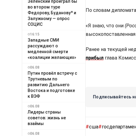
Зеленский проиграл бы
во втором туре
По словам дипломата,
Федорову, Буданову* и
Залужному — опрос
СОЦИС
«Я знаю, что они
(Рос
высокопоставленная 
16:15
Западные СМИ
рассуждают о
Ранее на текущей не
медленной смерти
«коалиции желающих»
прибыл
глава Комисс
06.08
Путин провёл встречу с
Трутневым по
развитию Дальнего
Востока и подготовке
к ВЭФ
Подписывайтесь на
06.08
Лидеры страны
советов: жизнь не
взаймы
#
сша
#
госдепартаме
06.08