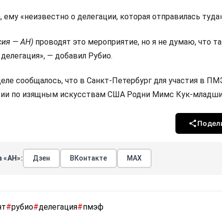
 ему «неизвестно о делегации, которая отправилась туда»
сия — АН)
проводят это мероприятие, но я не думаю, что т
делегация», — добавил Рубио.
деле сообщалось, что в Санкт-Петербург для участия в П
ии по изящным искусствам США Родни Мимс Кук-младши
Подел
 «АН»:
Дзен
ВКонтакте
МАХ
нт
#
рубио
#
делегация
#
пмэф