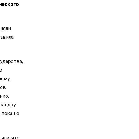
ческого
иняли
тавила
ударства,
м
ному,
сов
нко,
сандру
 пока не
или, что