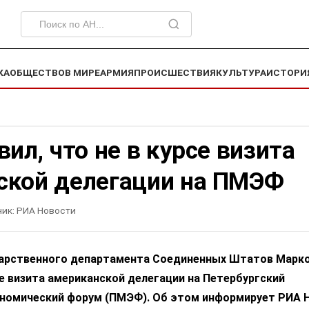
КА
ОБЩЕСТВО
В МИРЕ
АРМИЯ
ПРОИСШЕСТВИЯ
КУЛЬТУРА
ИСТОРИ
вил, что не в курсе визита
ской делегации на ПМЭФ
ик:
РИА Новости
арственного департамента Соединенных Штатов Марк
рсе визита американской делегации на Петербургский
омический форум (ПМЭФ). Об этом информирует РИА Н