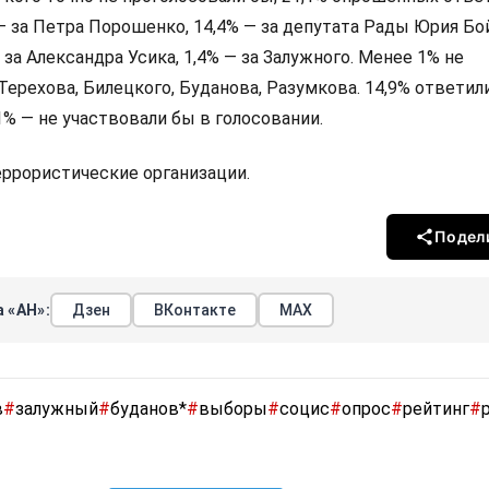
 — за Петра Порошенко, 14,4% — за депутата Рады Юрия Бо
 за Александра Усика, 1,4% — за Залужного. Менее 1% не
Терехова, Билецкого, Буданова, Разумкова. 14,9% ответили
,1% — не участвовали бы в голосовании.
террористические организации.
Подел
 «АН»:
Дзен
ВКонтакте
МАХ
в
#
залужный
#
буданов*
#
выборы
#
социс
#
опрос
#
рейтинг
#