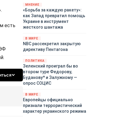
«страны 404» в следующем
МНЕНИЕ
.
«Борьба за каждую ракету»:
году. Однако киевские
как Запад превратил помощь
временщики не торопятся
Украине в инструмент
заключать мир - ведь есть
ам есть
жесткого шантажа
поддержка в ЕС.
Политический кризис в
В МИРЕ
Британии и Германии, выборы
NBC рассекретил закрытую
во Франции могут полностью
МЭФ
директиву Пентагона
изменить геополитический
й.
ландшафт в мире, пока
ПОЛИТИКА
Зеленский ожидает выборов
Зеленский проиграл бы во
в США.
втором туре Федорову,
иться
Буданову* и Залужному —
опрос СОЦИС
В МИРЕ
Европейцы официально
признали террористический
характер украинского режима