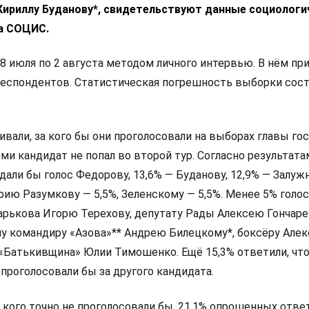
 Кириллу Буданову*, свидетельствуют данные социологи
а СОЦИС.
8 июля по 2 августа методом личного интервью. В нём пр
респондентов. Статистическая погрешность выборки сос
али, за кого бы они проголосовали на выборах главы гос
и кандидат не попал во второй тур. Согласно результата
дали бы голос Федорову, 13,6% — Буданову, 12,9% — Залуж
ию Разумкову — 5,5%, Зеленскому — 5,5%. Менее 5% голо
арькова Игорю Терехову, депутату Рады Алексею Гончаре
у командиру «Азова»** Андрею Билецкому*, боксёру Алек
 «Батькивщина» Юлии Тимошенко. Ещё 15,3% ответили, что
 проголосовали бы за другого кандидата.
а кого точно не проголосовали бы, 21,1% опрошенных ответ