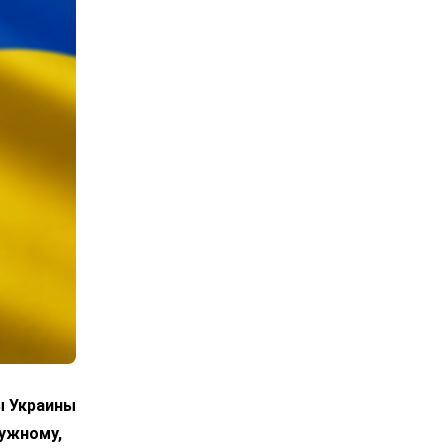
ы Украины
лужному,