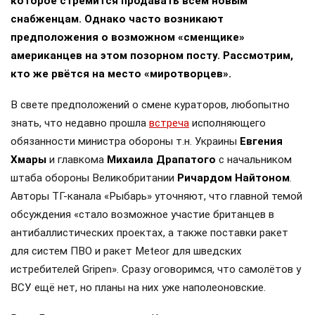
которое стремится продавать всем новым
снабженцам. Однако часто возникают
предположения о возможном «сменщике»
американцев на этом позорном посту. Рассмотрим,
кто же рвётся на место «миротворцев».
В свете предположений о смене кураторов, любопытно
знать, что недавно прошла
встреча
исполняющего
обязанности министра обороны т.н. Украины
Евгения
Хмары
и главкома
Михаила Драпатого
с начальником
штаба обороны Великобритании
Ричардом Найтоном
.
Авторы ТГ-канала «Рыбарь» уточняют, что главной темой
обсуждения «стало возможное участие британцев в
антибаллистических проектах, а также поставки ракет
для систем ПВО и ракет Meteor для шведских
истребителей Gripen». Сразу оговоримся, что самолётов у
ВСУ ещё нет, но планы на них уже наполеоновские.