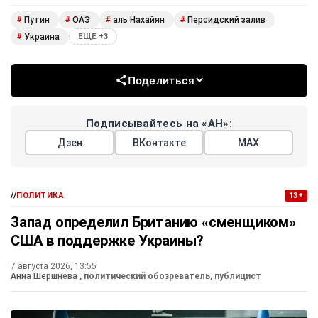
Путин
ОАЭ
аль Нахайян
Персидский залив
#
#
#
#
Украина
#
ЕЩЕ +3
Поделиться
Подписывайтесь на «АН»:
Дзен
ВКонтакте
МАХ
//
ПОЛИТИКА
13+
Запад определил Британию «сменщиком»
США в поддержке Украины?
7 августа 2026, 13:55
Анна Шершнева
, политический обозреватель, публицист