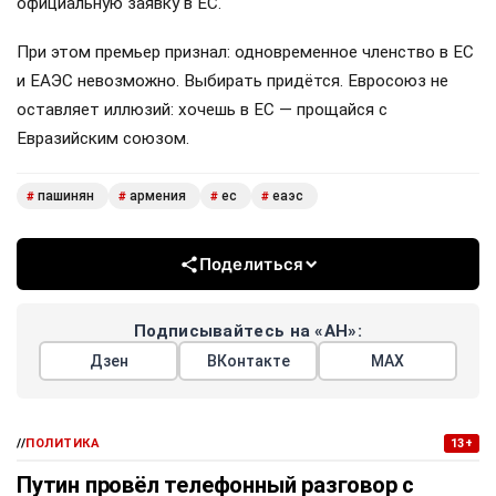
официальную заявку в ЕС.
При этом премьер признал: одновременное членство в ЕС
и ЕАЭС невозможно. Выбирать придётся. Евросоюз не
оставляет иллюзий: хочешь в ЕС — прощайся с
Евразийским союзом.
пашинян
армения
ес
еаэс
#
#
#
#
Поделиться
Подписывайтесь на «АН»:
Дзен
ВКонтакте
МАХ
//
ПОЛИТИКА
13+
Путин провёл телефонный разговор с