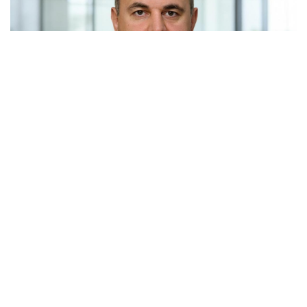
Россия и Белоруссия практически полностью
отказались от бумажных документов при
железнодорожных перевозках. Об этом заявил
премьер-министр Михаил Мишустин на расширенном
заседании Евразийского межправительственного
совета в Киргизии.
По его словам, в прошлом году почти все перевозки
между двумя странами осуществлялись по электронным
документам. С Казахстаном этот показатель превышает
восемьдесят процентов. Заседание совета проходит в