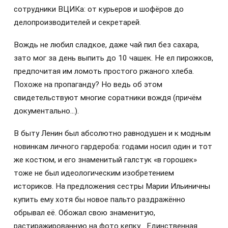
сотрудники ВЦИКа: от курьеров и шофёров до
делопроизводителей и секретарей.
Вождь не любил сладкое, даже чай пил без сахара,
зато мог за день выпить до 10 чашек. Не ел пирожков,
предпочитая им ломоть простого ржаного хлеба.
Похоже на пропаганду? Но ведь об этом
свидетельствуют многие соратники вождя (причём
документально…).
В быту Ленин был абсолютно равнодушен и к модным
новинкам личного гардероба: годами носил один и тот
же костюм, и его знаменитый галстук «в горошек»
тоже не был идеологическим изобретением
историков. На предложения сестры Марии Ильиничны
купить ему хотя бы новое пальто раздражённо
обрывал её. Обожал свою знаменитую,
растиражированную на фото кепку… Единственная