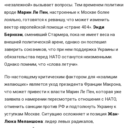
«незалежной» вызывает вопросы. Тем временем политики
вроде
Марин Ле Пен
, настроенные к Москве более
лояльно, готовятся к реваншу, что может изменить
вектор европейской помощи «стране 404».
Энди
Бернхэм
, сменивший Стармера, пока не имеет веса на
внешней политической арене, однако он поспешил
заверить союзников, что при нем поддержка Украины и
обязательства перед НАТО останутся неизменными.
Однако помним, что «слова летучи».
По-настоящему критическим фактором для «коалиции
желающих» является уход президента Франции Макрона,
что может привести к власти Марин Ле Пен, которая уже
заявила о намерении пересмотреть отношения с НАТО,
отменить санкции против РФ и подтолкнуть Украину к
уступкам Москве. Ситуацию осложняет и позиция
Жан-
Люка Меланшона
: лидер левых радикалов,