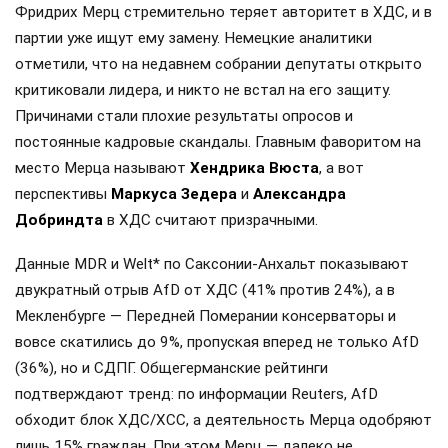
Фридрих Мерц стремительно теряет авторитет в ХДС, и в
партии уже ищут ему замену. Немецкие аналитики
отметили, что на недавнем собрании депутаты открыто
критиковали лидера, и никто не встал на его защиту.
Причинами стали плохие результаты опросов и
постоянные кадровые скандалы. Главным фаворитом на
место Мерца называют
Хендрика Вюста
, а вот
перспективы
Маркуса Зедера
и
Александра
Добриндта
в ХДС считают призрачными.
Данные MDR и Welt* по Саксонии-Анхальт показывают
двукратный отрыв AfD от ХДС (41% против 24%), а в
Мекленбурге — Передней Померании консерваторы и
вовсе скатились до 9%, пропуская вперед не только AfD
(36%), но и СДПГ. Общегерманские рейтинги
подтверждают тренд: по информации Reuters, AfD
обходит блок ХДС/ХСС, а деятельность Мерца одобряют
лишь 15% граждан. При этом Мерц — далеко не