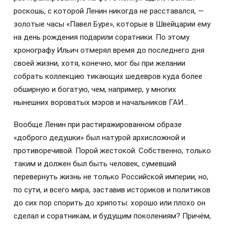
роскошь, с которой Ленин никогда не расставался, —
золотые часы «Павел Буре», которые в Швейцарии ему
на день рождения подарили соратники. По этому
хронографу Ильич отмерял время до последнего дня
своей жизни, хотя, конечно, мог бы при желании
собрать коллекцию тикающих шедевров куда более
обширную и богатую, чем, например, у многих
нынешних вороватых мэров и начальников ГАИ…
Вообще Ленин при растиражированном образе
«доброго дедушки» был натурой архисложной и
противоречивой. Порой жестокой. Собственно, только
таким и должен был быть человек, сумевший
перевернуть жизнь не только Российской империи, но,
по сути, и всего мира, заставив историков и политиков
до сих пор спорить до хрипоты: хорошо или плохо он
сделал и соратникам, и будущим поколениям? Причём,