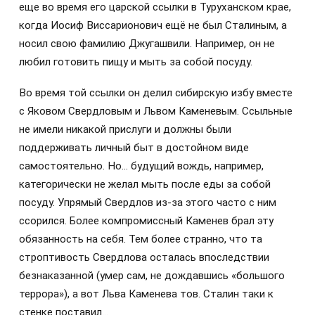
еще во время его царской ссылки в Туруханском крае,
когда Иосиф Виссарионович ещё не был Сталиным, а
носил свою фамилию Джугашвили. Например, он не
любил готовить пищу и мыть за собой посуду.
Во время той ссылки он делил сибирскую избу вместе
с Яковом Свердловым и Львом Каменевым. Ссыльные
не имели никакой прислуги и должны были
поддерживать личный быт в достойном виде
самостоятельно. Но… будущий вождь, например,
категорически не желал мыть после еды за собой
посуду. Упрямый Свердлов из-за этого часто с ним
ссорился. Более компромиссный Каменев брал эту
обязанность на себя. Тем более странно, что та
строптивость Свердлова осталась впоследствии
безнаказанной (умер сам, не дождавшись «большого
террора»), а вот Льва Каменева тов. Сталин таки к
стенке поставил…