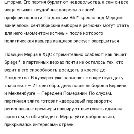
шторма. Его партия бурлит от недовольства, а сам он все
чаще слышит неудобные вопросы о своей
профпригодности. По данным Bild*, кресло под Мерцем
закачалось: сентябрьские выборы в регионах могут стать
для него «моментом истины», после которого
политическая карьера канцлера рискует завершиться
Позиции Мерца в ХДС стремительно слабеют: как пишет
Spiegel*, в партийных верхах почти не осталось тех, кто
верит в его способность досидеть в кресле до
Рождества. В кулуарах уже называют конкретную дату
«часа икс» — 21 сентября, день после выборов в Берлине
и Мекленбурге — Передней Померании. По слухам,
партийная элита готовит «дворцовый переворот»:
региональные премьеры планируют выступить единым
фронтом, чтобы убедить Мерца уйти добровольно,
прикрываясь интересами страны