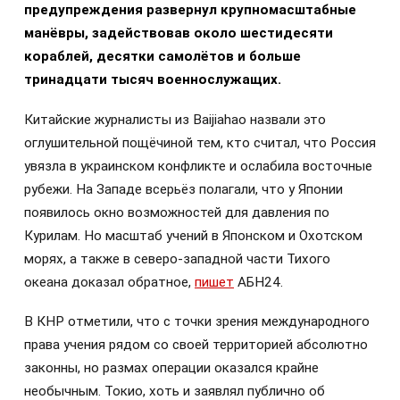
предупреждения развернул крупномасштабные
манёвры, задействовав около шестидесяти
кораблей, десятки самолётов и больше
тринадцати тысяч военнослужащих.
Китайские журналисты из Baijiahao назвали это
оглушительной пощёчиной тем, кто считал, что Россия
увязла в украинском конфликте и ослабила восточные
рубежи. На Западе всерьёз полагали, что у Японии
появилось окно возможностей для давления по
Курилам. Но масштаб учений в Японском и Охотском
морях, а также в северо-западной части Тихого
океана доказал обратное,
пишет
АБН24.
В КНР отметили, что с точки зрения международного
права учения рядом со своей территорией абсолютно
законны, но размах операции оказался крайне
необычным. Токио, хоть и заявлял публично об